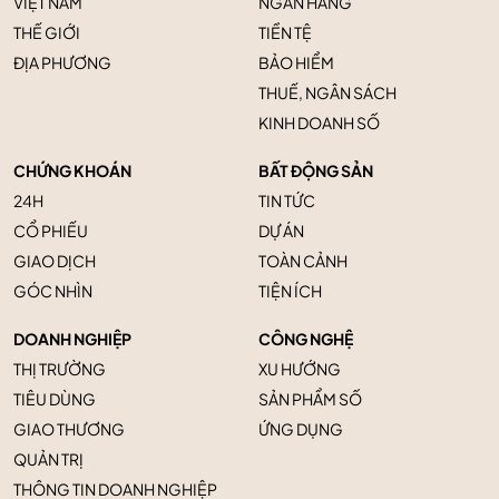
VIỆT NAM
NGÂN HÀNG
THẾ GIỚI
TIỀN TỆ
ĐỊA PHƯƠNG
BẢO HIỂM
THUẾ, NGÂN SÁCH
KINH DOANH SỐ
CHỨNG KHOÁN
BẤT ĐỘNG SẢN
24H
TIN TỨC
CỔ PHIẾU
DỰ ÁN
GIAO DỊCH
TOÀN CẢNH
GÓC NHÌN
TIỆN ÍCH
DOANH NGHIỆP
CÔNG NGHỆ
THỊ TRƯỜNG
XU HƯỚNG
TIÊU DÙNG
SẢN PHẨM SỐ
GIAO THƯƠNG
ỨNG DỤNG
QUẢN TRỊ
THÔNG TIN DOANH NGHIỆP