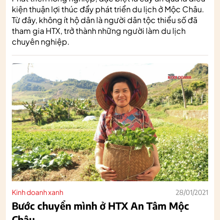
kiện thuận lợi thúc đẩy phát triển du lịch ở Mộc Châu.
Từ đây, không ít hộ dân là người dân tộc thiểu số đã
tham gia HTX, trở thành những người làm du lịch
chuyên nghiệp.
Kinh doanh xanh
28/01/2021
Bước chuyển mình ở HTX An Tâm Mộc
Châu