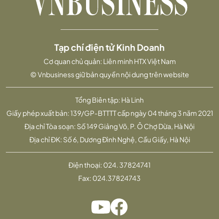
Tạp chí điện tử Kinh Doanh
Cơ quan chủ quản: Liên minh HTX Việt Nam
© Vnbusiness giữ bản quyền nội dung trên website
Tổng Biên tập: Hà Linh
Giấy phép xuất bản: 139/GP-BTTTT cấp ngày 04 tháng 3 năm 2021
Địa chỉ Tòa soạn: Số 149 Giảng Võ, P. Ô Chợ Dừa, Hà Nội
Địa chỉ ĐK: Số 6, Dương Đình Nghệ, Cầu Giấy, Hà Nội
Điện thoại:
024. 37824741
Fax:
024.37824743