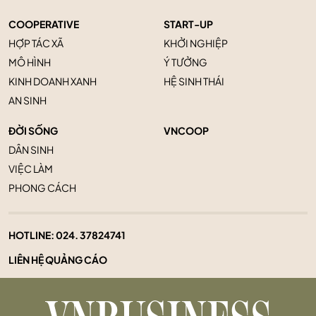
COOPERATIVE
START-UP
HỢP TÁC XÃ
KHỞI NGHIỆP
MÔ HÌNH
Ý TƯỞNG
KINH DOANH XANH
HỆ SINH THÁI
AN SINH
ĐỜI SỐNG
VNCOOP
DÂN SINH
VIỆC LÀM
PHONG CÁCH
HOTLINE:
024. 37824741
LIÊN HỆ QUẢNG CÁO