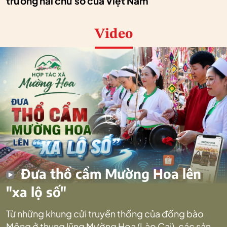
trưởng hai chữ số của Việt Nam
Video
Đưa thổ cẩm Mường Hoa lên
"xa lộ số"
Từ những khung cửi truyền thống của đồng bào
Mông ở thung lũng Mường Hoa (Lào Cai), các sản