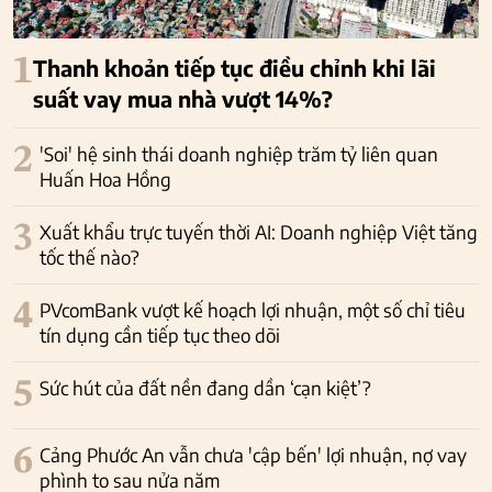
1
Thanh khoản tiếp tục điều chỉnh khi lãi
suất vay mua nhà vượt 14%?
2
'Soi' hệ sinh thái doanh nghiệp trăm tỷ liên quan
Huấn Hoa Hồng
3
Xuất khẩu trực tuyến thời AI: Doanh nghiệp Việt tăng
tốc thế nào?
4
PVcomBank vượt kế hoạch lợi nhuận, một số chỉ tiêu
tín dụng cần tiếp tục theo dõi
5
Sức hút của đất nền đang dần ‘cạn kiệt’?
6
Cảng Phước An vẫn chưa 'cập bến' lợi nhuận, nợ vay
phình to sau nửa năm