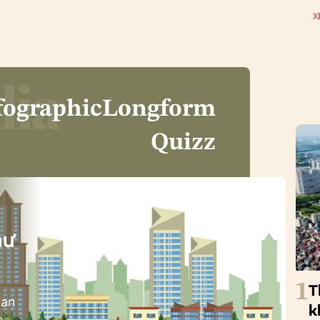
X
fographic
Longform
Quizz
i
hư
1
T
ban
k
h