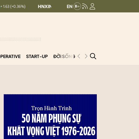
HNXINDEX:
293.44
UPCOMINDEX:
126.99
)
+ 0.25 (+0.09%)
PERATIVE
START-UP
ĐỜI SỐNG
PODCAST
VNCOOP