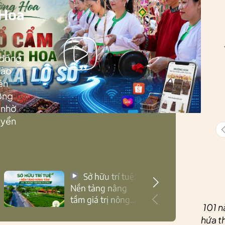
 Hoa
 đồng
Lào
ên
ướng
 nhờ
uyển
Sở hữu trí tuệ:
Nền tảng nâng
tầm giá trị nông
101 n
sản Thái Nguyên
hứa th