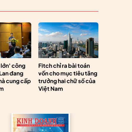
 lớn' công
Fitch chỉ ra bài toán
 Lan đang
vốn cho mục tiêu tăng
hà cung cấp
trưởng hai chữ số của
am
Việt Nam