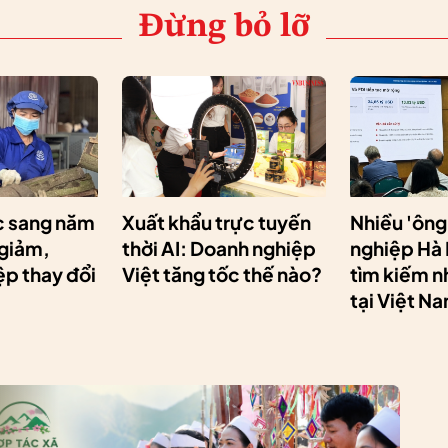
Đừng bỏ lỡ
 sang năm
Xuất khẩu trực tuyến
Nhiều 'ông
 giảm,
thời AI: Doanh nghiệp
nghiệp Hà
p thay đổi
Việt tăng tốc thế nào?
tìm kiếm n
tại Việt N