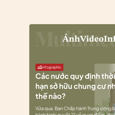
Ảnh
Video
In
Infographic
Các nước quy định thờ
hạn sở hữu chung cư n
thế nào?
Vừa qua, Ban Chấp hành Trung ương 
hành Nghị quyết 21 về quan điểm, địn