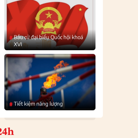
Bầu cử đại biểu Quốc hội khoá
#
XVI
Tiết kiệm năng lượng
#
24h