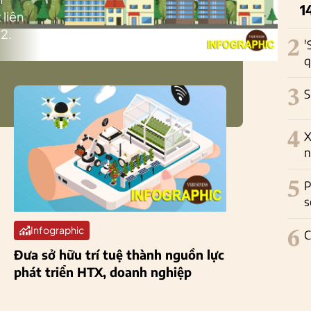
1
 liên
2.
2
'
q
3
S
4
X
n
5
P
s
Infographic
6
C
Đưa sở hữu trí tuệ thành nguồn lực
phát triển HTX, doanh nghiệp