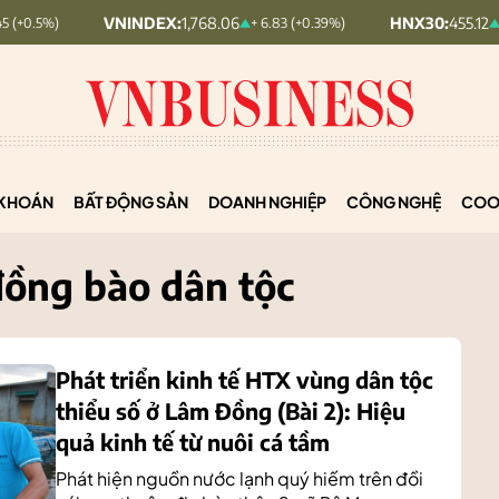
VNINDEX:
1,768.06
HNX30:
455.12
+ 6.83 (+0.39%)
+ 1.63 (+0.36%
KHOÁN
BẤT ĐỘNG SẢN
DOANH NGHIỆP
CÔNG NGHỆ
COO
ồng bào dân tộc
Phát triển kinh tế HTX vùng dân tộc
thiểu số ở Lâm Đồng (Bài 2): Hiệu
quả kinh tế từ nuôi cá tầm
Phát hiện nguồn nước lạnh quý hiếm trên đồi