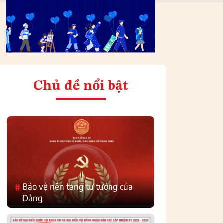
Chủ đề nổi bật
Bảo vệ nền tảng tư tưởng của
#
Đảng