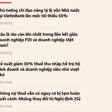
hủ tướng chỉ đạo nâng tỷ lệ vốn Nhà nước
ại VietinBank lên mức tối thiểu 65%
ừa xong
âu là rào cản lớn nhất trong liên kết giữa
oanh nghiệp FDI và doanh nghiệp Việt
Nam?
ừa xong
ề xuất giảm 30% thuế thu nhập hỗ trợ hộ
inh doanh và doanh nghiệp siêu nhỏ vượt
hó
ừa xong
hông nợ thuế vẫn có nguy cơ bị tạm hoãn
uất cảnh: Những thay đổi từ Nghị định 252
ừa xong