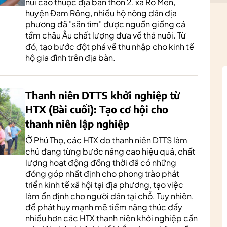
núi cao thuộc địa bàn thôn 2, xã Rô Men,
huyện Đam Rông, nhiều hộ nông dân địa
phương đã "săn tìm" được nguồn giống cá
tầm châu Âu chất lượng đưa về thả nuôi. Từ
đó, tạo bước đột phá về thu nhập cho kinh tế
hộ gia đình trên địa bàn.
Thanh niên DTTS khởi nghiệp từ
HTX (Bài cuối): Tạo cơ hội cho
thanh niên lập nghiệp
Ở Phú Thọ, các HTX do thanh niên DTTS làm
chủ đang từng bước nâng cao hiệu quả, chất
lượng hoạt động đồng thời đã có những
đóng góp nhất định cho phong trào phát
triển kinh tế xã hội tại địa phương, tạo việc
làm ổn định cho người dân tại chỗ. Tuy nhiên,
để phát huy mạnh mẽ tiềm năng thúc đẩy
nhiều hơn các HTX thanh niên khởi nghiệp cần