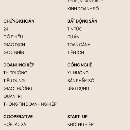
THUẾ, NGÂN SÁCH
KINH DOANH SỐ
CHỨNG KHOÁN
BẤT ĐỘNG SẢN
24H
TIN TỨC
CỔ PHIẾU
DỰ ÁN
GIAO DỊCH
TOÀN CẢNH
GÓC NHÌN
TIỆN ÍCH
DOANH NGHIỆP
CÔNG NGHỆ
THỊ TRƯỜNG
XU HƯỚNG
TIÊU DÙNG
SẢN PHẨM SỐ
GIAO THƯƠNG
ỨNG DỤNG
QUẢN TRỊ
THÔNG TIN DOANH NGHIỆP
COOPERATIVE
START-UP
HỢP TÁC XÃ
KHỞI NGHIỆP