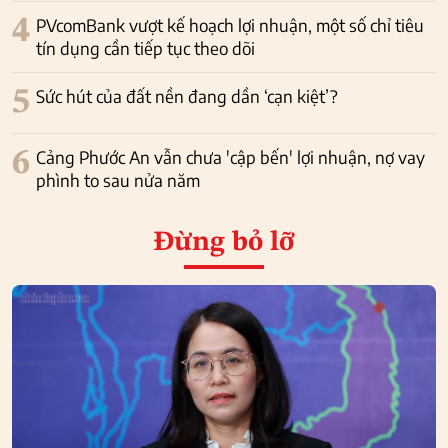
4
PVcomBank vượt kế hoạch lợi nhuận, một số chỉ tiêu
tín dụng cần tiếp tục theo dõi
5
Sức hút của đất nền đang dần ‘cạn kiệt’?
6
Cảng Phước An vẫn chưa 'cập bến' lợi nhuận, nợ vay
phình to sau nửa năm
Đừng bỏ lỡ