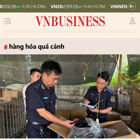
VN30:
1,911.09
VNINDEX:
1,768.06
+ 0.29 (+0.23%)
+ 9.45 (+0.5%)
+
hàng hóa quá cảnh
#