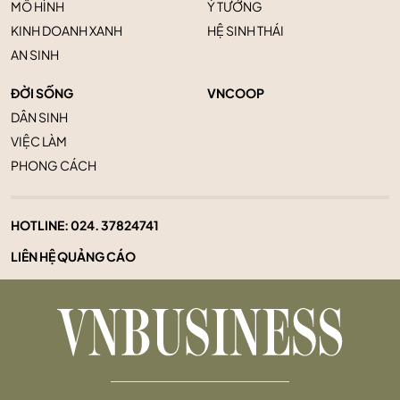
MÔ HÌNH
Ý TƯỞNG
KINH DOANH XANH
HỆ SINH THÁI
AN SINH
ĐỜI SỐNG
VNCOOP
DÂN SINH
VIỆC LÀM
PHONG CÁCH
HOTLINE:
024. 37824741
LIÊN HỆ QUẢNG CÁO