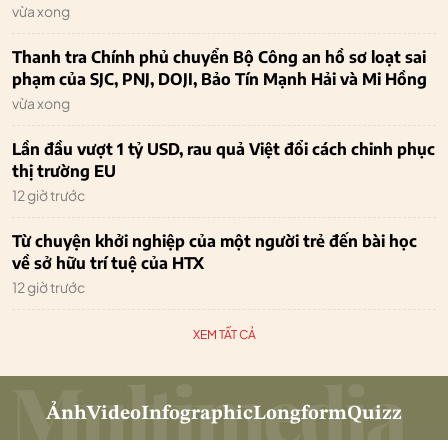
vừa xong
Thanh tra Chính phủ chuyển Bộ Công an hồ sơ loạt sai
phạm của SJC, PNJ, DOJI, Bảo Tín Mạnh Hải và Mi Hồng
vừa xong
Lần đầu vượt 1 tỷ USD, rau quả Việt đổi cách chinh phục
thị trường EU
12 giờ trước
Từ chuyện khởi nghiệp của một người trẻ đến bài học
về sở hữu trí tuệ của HTX
12 giờ trước
XEM TẤT CẢ
Ảnh
Video
Infographic
Longform
Quizz