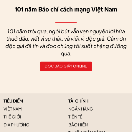
101 năm Báo chí cách mạng Việt Nam
101 năm trôi qua, ngòi bút vẫn vẹn nguyên lời hứa
thuở đầu, viết vì sự thật, và viết vì độc giả. Cảm ơn
độc giả đã tin và đọc chúng tôi suốt chặng đường
qua.
ĐỌC BÁO GIẤY ONLINE
TIÊU ĐIỂM
TÀI CHÍNH
VIỆT NAM
NGÂN HÀNG
THẾ GIỚI
TIỀN TỆ
ĐỊA PHƯƠNG
BẢO HIỂM