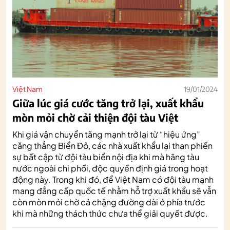
Việt Nam
19/01/2024
Giữa lúc giá cước tăng trở lại, xuất khẩu
mòn mỏi chờ cải thiện đội tàu Việt
Khi giá vận chuyển tăng mạnh trở lại từ “hiệu ứng”
căng thẳng Biển Đỏ, các nhà xuất khẩu lại than phiền
sự bất cập từ đội tàu biển nội địa khi mà hãng tàu
nước ngoài chi phối, độc quyền định giá trong hoạt
động này. Trong khi đó, để Việt Nam có đội tàu mạnh
mang đẳng cấp quốc tế nhằm hỗ trợ xuất khẩu sẽ vẫn
còn mòn mỏi chờ cả chặng đường dài ở phía trước
khi mà những thách thức chưa thể giải quyết được.