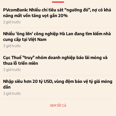
PVcomBank: Nhiều chỉ tiêu sát “ngưỡng đỏ”, nợ có khả
năng mất vốn tăng vọt gần 20%
2 giờ trước
Nhiều 'ông lớn' công nghiệp Hà Lan đang tìm kiếm nhà
cung cấp tại Việt Nam
3 giờ trước
Cục Thuế "truy" nhóm doanh nghiệp báo lãi mỏng và
thua lỗ triền miên
3 giờ trước
Nhập siêu hơn 20 tỷ USD, vùng đệm bảo vệ tỷ giá mỏng
dần
3 giờ trước
XEM TẤT CẢ