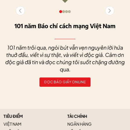
101 năm Báo chí cách mạng Việt Nam
101 năm trôi qua, ngòi bút vẫn vẹn nguyên lời hứa
thuở đầu, viết vì sự thật, và viết vì độc giả. Cảm ơn
độc giả đã tin và đọc chúng tôi suốt chặng đường
qua.
ĐỌC BÁO GIẤY ONLINE
TIÊU ĐIỂM
TÀI CHÍNH
VIỆT NAM
NGÂN HÀNG