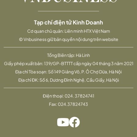
Tạp chí điện tử Kinh Doanh
Cơ quan chủ quản: Liên minh HTX Việt Nam
© Vnbusiness giữ bản quyền nội dung trên website
Tổng Biên tập: Hà Linh
Giấy phép xuất bản: 139/GP-BTTTT cấp ngày 04 tháng 3 năm 2021
Địa chỉ Tòa soạn: Số 149 Giảng Võ, P. Ô Chợ Dừa, Hà Nội
Địa chỉ ĐK: Số 6, Dương Đình Nghệ, Cầu Giấy, Hà Nội
Điện thoại:
024. 37824741
Fax:
024.37824743