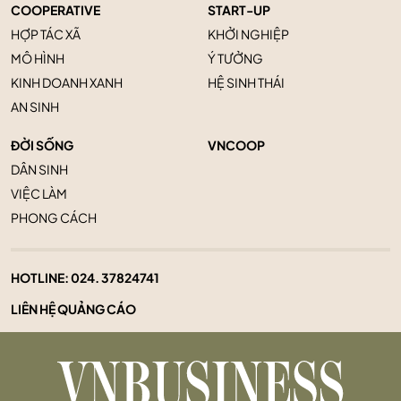
COOPERATIVE
START-UP
HỢP TÁC XÃ
KHỞI NGHIỆP
MÔ HÌNH
Ý TƯỞNG
KINH DOANH XANH
HỆ SINH THÁI
AN SINH
ĐỜI SỐNG
VNCOOP
DÂN SINH
VIỆC LÀM
PHONG CÁCH
HOTLINE:
024. 37824741
LIÊN HỆ QUẢNG CÁO