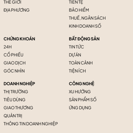
THẾ GIỚI
TIỀN TỆ
ĐỊA PHƯƠNG
BẢO HIỂM
THUẾ, NGÂN SÁCH
KINH DOANH SỐ
CHỨNG KHOÁN
BẤT ĐỘNG SẢN
24H
TIN TỨC
CỔ PHIẾU
DỰ ÁN
GIAO DỊCH
TOÀN CẢNH
GÓC NHÌN
TIỆN ÍCH
DOANH NGHIỆP
CÔNG NGHỆ
THỊ TRƯỜNG
XU HƯỚNG
TIÊU DÙNG
SẢN PHẨM SỐ
GIAO THƯƠNG
ỨNG DỤNG
QUẢN TRỊ
THÔNG TIN DOANH NGHIỆP