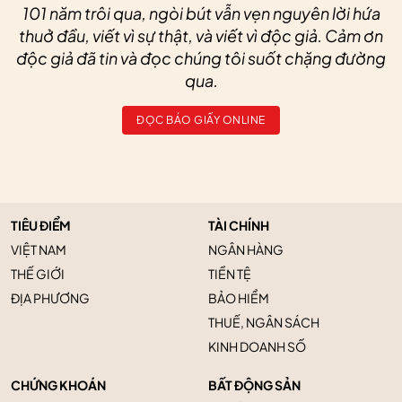
101 năm trôi qua, ngòi bút vẫn vẹn nguyên lời hứa
thuở đầu, viết vì sự thật, và viết vì độc giả. Cảm ơn
độc giả đã tin và đọc chúng tôi suốt chặng đường
qua.
ĐỌC BÁO GIẤY ONLINE
TIÊU ĐIỂM
TÀI CHÍNH
VIỆT NAM
NGÂN HÀNG
THẾ GIỚI
TIỀN TỆ
ĐỊA PHƯƠNG
BẢO HIỂM
THUẾ, NGÂN SÁCH
KINH DOANH SỐ
CHỨNG KHOÁN
BẤT ĐỘNG SẢN