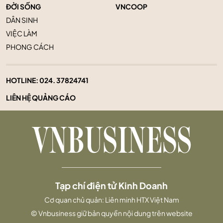
ĐỜI SỐNG
VNCOOP
DÂN SINH
VIỆC LÀM
PHONG CÁCH
HOTLINE:
024. 37824741
LIÊN HỆ QUẢNG CÁO
Tạp chí điện tử Kinh Doanh
Cơ quan chủ quản: Liên minh HTX Việt Nam
© Vnbusiness giữ bản quyền nội dung trên website