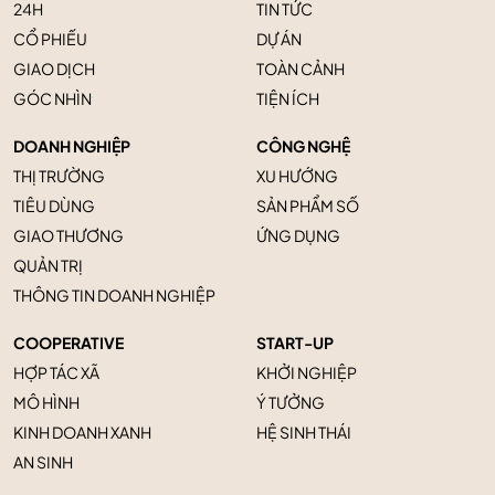
24H
TIN TỨC
CỔ PHIẾU
DỰ ÁN
GIAO DỊCH
TOÀN CẢNH
GÓC NHÌN
TIỆN ÍCH
DOANH NGHIỆP
CÔNG NGHỆ
THỊ TRƯỜNG
XU HƯỚNG
TIÊU DÙNG
SẢN PHẨM SỐ
GIAO THƯƠNG
ỨNG DỤNG
QUẢN TRỊ
THÔNG TIN DOANH NGHIỆP
COOPERATIVE
START-UP
HỢP TÁC XÃ
KHỞI NGHIỆP
MÔ HÌNH
Ý TƯỞNG
KINH DOANH XANH
HỆ SINH THÁI
AN SINH