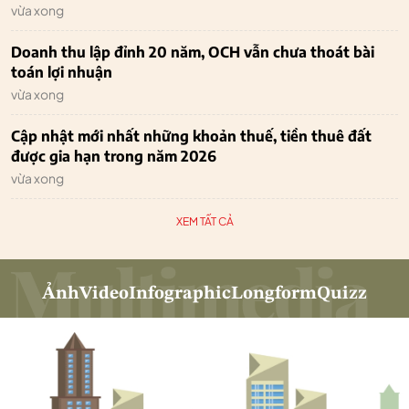
vừa xong
Doanh thu lập đỉnh 20 năm, OCH vẫn chưa thoát bài
toán lợi nhuận
vừa xong
Cập nhật mới nhất những khoản thuế, tiền thuê đất
được gia hạn trong năm 2026
vừa xong
XEM TẤT CẢ
Ảnh
Video
Infographic
Longform
Quizz