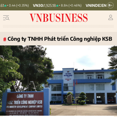
VN30:
1,925.18
VNINDEX:
1,776.77
0.44 (+0.35%)
+ 8.84 (+0.46%)
+ 0.98
Công ty TNHH Phát triển Công nghiệp KSB
#