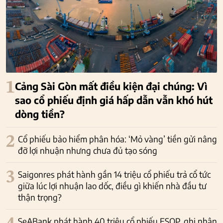
1
Cảng Sài Gòn mất điều kiện đại chúng: Vì
sao cổ phiếu định giá hấp dẫn vẫn khó hút
dòng tiền?
2
Cổ phiếu bảo hiểm phân hóa: ‘Mỏ vàng’ tiền gửi nâng
đỡ lợi nhuận nhưng chưa đủ tạo sóng
3
Saigonres phát hành gần 14 triệu cổ phiếu trả cổ tức
giữa lúc lợi nhuận lao dốc, điều gì khiến nhà đầu tư
thận trọng?
SeABank phát hành 40 triệu cổ phiếu ESOP, ghi nhận