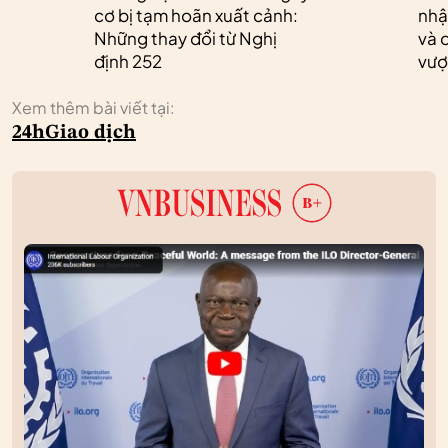
cơ bị tạm hoãn xuất cảnh:
nhậ
Những thay đổi từ Nghị
và 
định 252
vượ
Xem thêm bài viết tại:
24h
Giao dịch