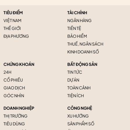
TIÊU ĐIỂM
TÀI CHÍNH
VIỆT NAM
NGÂN HÀNG
THẾ GIỚI
TIỀN TỆ
ĐỊA PHƯƠNG
BẢO HIỂM
THUẾ, NGÂN SÁCH
KINH DOANH SỐ
CHỨNG KHOÁN
BẤT ĐỘNG SẢN
24H
TIN TỨC
CỔ PHIẾU
DỰ ÁN
GIAO DỊCH
TOÀN CẢNH
GÓC NHÌN
TIỆN ÍCH
DOANH NGHIỆP
CÔNG NGHỆ
THỊ TRƯỜNG
XU HƯỚNG
TIÊU DÙNG
SẢN PHẨM SỐ