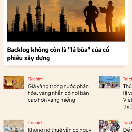
Backlog không còn là "lá bùa" của cổ
phiếu xây dựng
Tài chính
Tài c
Giá vàng trong nước phân
Thủ
hóa, vàng nhẫn có nơi bán
lệ 
cao hơn vàng miếng
Vie
thi
Tài chính
Tài c
Không nợ thuế vẫn có nguy
Đề 