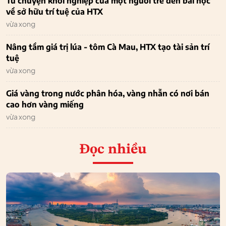
Từ chuyện khởi nghiệp của một người trẻ đến bài học
về sở hữu trí tuệ của HTX
vừa xong
Nâng tầm giá trị lúa - tôm Cà Mau, HTX tạo tài sản trí
tuệ
vừa xong
Giá vàng trong nước phân hóa, vàng nhẫn có nơi bán
cao hơn vàng miếng
vừa xong
Đọc nhiều