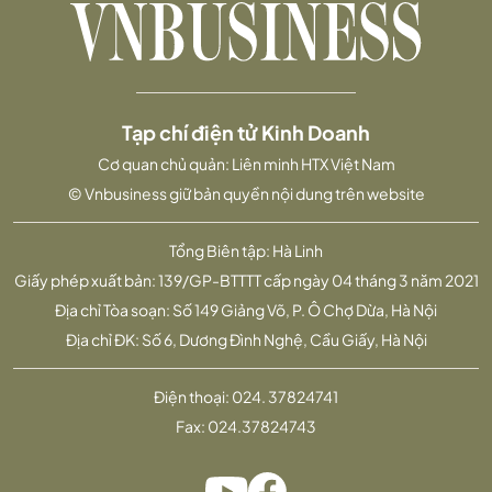
Tạp chí điện tử Kinh Doanh
Cơ quan chủ quản: Liên minh HTX Việt Nam
© Vnbusiness giữ bản quyền nội dung trên website
Tổng Biên tập: Hà Linh
Giấy phép xuất bản: 139/GP-BTTTT cấp ngày 04 tháng 3 năm 2021
Địa chỉ Tòa soạn: Số 149 Giảng Võ, P. Ô Chợ Dừa, Hà Nội
Địa chỉ ĐK: Số 6, Dương Đình Nghệ, Cầu Giấy, Hà Nội
Điện thoại:
024. 37824741
Fax:
024.37824743