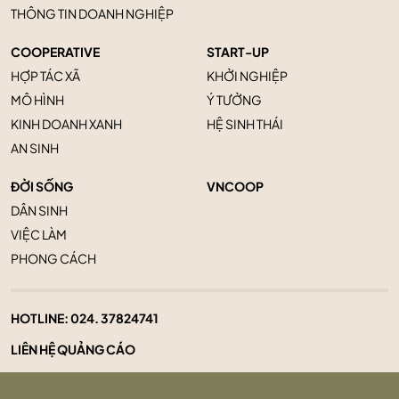
THÔNG TIN DOANH NGHIỆP
COOPERATIVE
START-UP
HỢP TÁC XÃ
KHỞI NGHIỆP
MÔ HÌNH
Ý TƯỞNG
KINH DOANH XANH
HỆ SINH THÁI
AN SINH
ĐỜI SỐNG
VNCOOP
DÂN SINH
VIỆC LÀM
PHONG CÁCH
HOTLINE:
024. 37824741
LIÊN HỆ QUẢNG CÁO