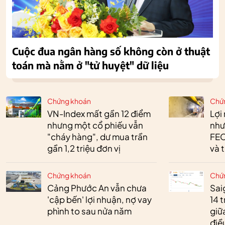
Cuộc đua ngân hàng số không còn ở thuật
toán mà nằm ở "tử huyệt" dữ liệu
Chứng khoán
Chứ
VN-Index mất gần 12 điểm
Lợi
nhưng một cổ phiếu vẫn
như
"cháy hàng", dư mua trần
FEC
gần 1,2 triệu đơn vị
và 
Chứng khoán
Chứ
Cảng Phước An vẫn chưa
Sai
'cập bến' lợi nhuận, nợ vay
14 t
phình to sau nửa năm
giữ
điề