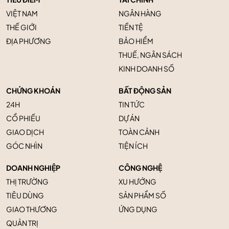
VIỆT NAM
NGÂN HÀNG
THẾ GIỚI
TIỀN TỆ
ĐỊA PHƯƠNG
BẢO HIỂM
THUẾ, NGÂN SÁCH
KINH DOANH SỐ
CHỨNG KHOÁN
BẤT ĐỘNG SẢN
24H
TIN TỨC
CỔ PHIẾU
DỰ ÁN
GIAO DỊCH
TOÀN CẢNH
GÓC NHÌN
TIỆN ÍCH
DOANH NGHIỆP
CÔNG NGHỆ
THỊ TRƯỜNG
XU HƯỚNG
TIÊU DÙNG
SẢN PHẨM SỐ
GIAO THƯƠNG
ỨNG DỤNG
QUẢN TRỊ