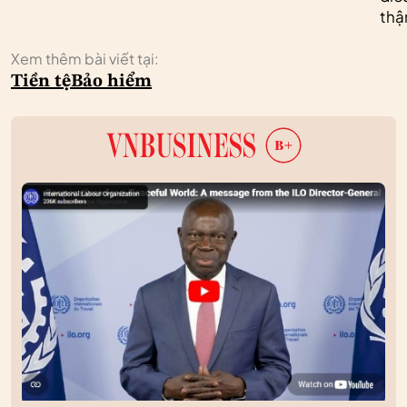
thậ
Xem thêm bài viết tại:
Tiền tệ
Bảo hiểm