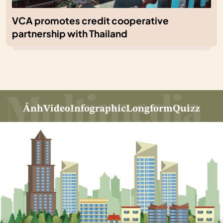
VCA promotes credit cooperative
partnership with Thailand
Ảnh
Video
Infographic
Longform
Quizz