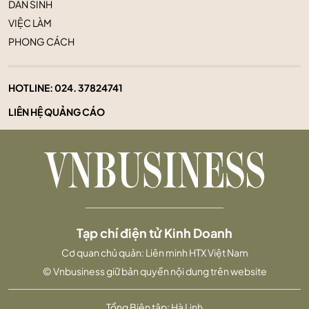
DÂN SINH
VIỆC LÀM
PHONG CÁCH
HOTLINE:
024. 37824741
LIÊN HỆ QUẢNG CÁO
Tạp chí điện tử Kinh Doanh
Cơ quan chủ quản: Liên minh HTX Việt Nam
© Vnbusiness giữ bản quyền nội dung trên website
Tổng Biên tập: Hà Linh