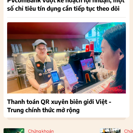
số chỉ tiêu tín dụng cần tiếp tục theo dõi
Thanh toán QR xuyên biên giới Việt -
Trung chính thức mở rộng
Chứng khoán
Chứ