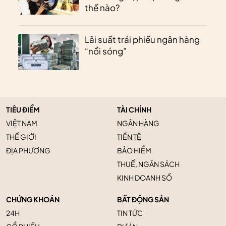
thế nào?
Lãi suất trái phiếu ngân hàng
“nổi sóng”
TIÊU ĐIỂM
TÀI CHÍNH
VIỆT NAM
NGÂN HÀNG
THẾ GIỚI
TIỀN TỆ
ĐỊA PHƯƠNG
BẢO HIỂM
THUẾ, NGÂN SÁCH
KINH DOANH SỐ
CHỨNG KHOÁN
BẤT ĐỘNG SẢN
24H
TIN TỨC