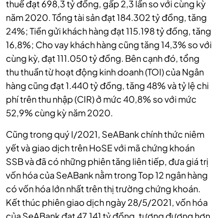
thuế đạt 698,3 tỷ đồng, gấp 2,3 lần so với cùng kỳ
năm 2020. Tổng tài sản đạt 184.302 tỷ đồng, tăng
24%; Tiền gửi khách hàng đạt 115.198 tỷ đồng, tăng
16,8%; Cho vay khách hàng cũng tăng 14,3% so với
cùng kỳ, đạt 111.050 tỷ đồng. Bên cạnh đó, tổng
thu thuần từ hoạt động kinh doanh (TOI) của Ngân
hàng cũng đạt 1.440 tỷ đồng, tăng 48% và tỷ lệ chi
phí trên thu nhập (CIR) ở mức 40,8% so với mức
52,9% cùng kỳ năm 2020.
Cũng trong quý I/2021, SeABank chính thức niêm
yết và giao dịch trên HoSE với mã chứng khoán
SSB và đã có những phiên tăng liên tiếp, đưa giá trị
vốn hóa của SeABank nằm trong Top 12 ngân hàng
có vốn hóa lớn nhất trên thị trường chứng khoán.
Kết thúc phiên giao dịch ngày 28/5/2021, vốn hóa
của SeABank đạt 47.141 tỷ đồng, tương đương hơn