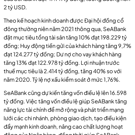
2 tỷ USD.
Theo kế hoạch kinh doanh được Đại hội đồng cổ
đông thường niên năm 2021 thông qua, SeABank
đặt mục tiêu tổng tài sản tăng 10% đạt 198.229 tỷ
đồng; Huy động tiền gửi của khách hàng tăng 9,7%
đạt 124.277 tỷ đồng; Dư nợ cho vay khách hàng
tăng 13% đạt 122.978 tỷ đồng. Lợi nhuận trước
thuế mục tiêu là 2.414 tỷ đồng, tăng 40% so với
năm 2020. Tỷ lệ nợ xấu kiểm soát ở mức 1,76%.
SeABank cũng dự kiến tăng vốn điều lệ lên 16.598
tỷ đồng. Việc tăng vốn điều lệ giúp SeABank tăng
năng lực tài chính để mở rộng và phát triển mạng
lưới các chi nhánh, phòng giao dịch, tạo điều kiện
đẩy mạnh kinh doanh, nâng cao chất lượng hoạt
động của Ngân hàng, đồng thời giúp SeABank