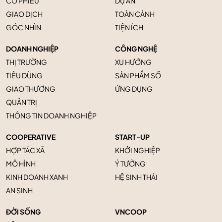
CỔ PHIẾU
DỰ ÁN
GIAO DỊCH
TOÀN CẢNH
GÓC NHÌN
TIỆN ÍCH
DOANH NGHIỆP
CÔNG NGHỆ
THỊ TRƯỜNG
XU HƯỚNG
TIÊU DÙNG
SẢN PHẨM SỐ
GIAO THƯƠNG
ỨNG DỤNG
QUẢN TRỊ
THÔNG TIN DOANH NGHIỆP
COOPERATIVE
START-UP
HỢP TÁC XÃ
KHỞI NGHIỆP
MÔ HÌNH
Ý TƯỞNG
KINH DOANH XANH
HỆ SINH THÁI
AN SINH
ĐỜI SỐNG
VNCOOP