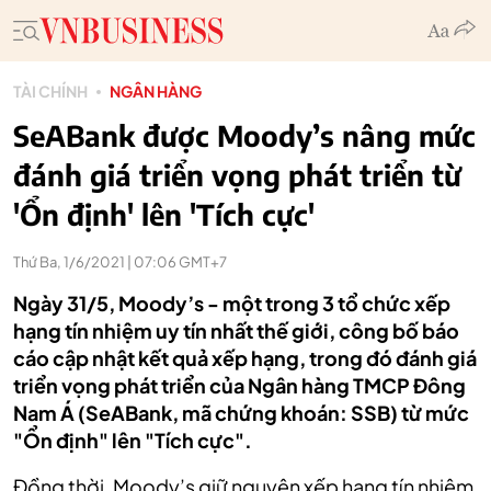
TÀI CHÍNH
NGÂN HÀNG
SeABank được Moody’s nâng mức
đánh giá triển vọng phát triển từ
'Ổn định' lên 'Tích cực'
Thứ Ba, 1/6/2021 | 07:06 GMT+7
Ngày 31/5, Moody’s - một trong 3 tổ chức xếp
hạng tín nhiệm uy tín nhất thế giới, công bố báo
cáo cập nhật kết quả xếp hạng, trong đó đánh giá
triển vọng phát triển của Ngân hàng TMCP Đông
Nam Á (SeABank, mã chứng khoán: SSB) từ mức
"Ổn định" lên "Tích cực".
Đồng thời, Moody’s giữ nguyên xếp hạng tín nhiệm