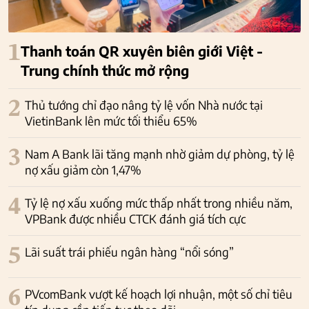
1
Thanh toán QR xuyên biên giới Việt -
Trung chính thức mở rộng
2
Thủ tướng chỉ đạo nâng tỷ lệ vốn Nhà nước tại
VietinBank lên mức tối thiểu 65%
3
Nam A Bank lãi tăng mạnh nhờ giảm dự phòng, tỷ lệ
nợ xấu giảm còn 1,47%
4
Tỷ lệ nợ xấu xuống mức thấp nhất trong nhiều năm,
VPBank được nhiều CTCK đánh giá tích cực
5
Lãi suất trái phiếu ngân hàng “nổi sóng”
6
PVcomBank vượt kế hoạch lợi nhuận, một số chỉ tiêu