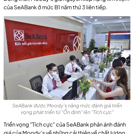
của SeABank ở mức B1 năm thứ 3 liên tiếp.
SeABank được Moody’s nâng mức đánh giá triển
vọng phát triển từ "Ổn định" lên "Tích cực"
Triển vọng "Tích cực" của SeABank phản ánh đánh
giá của Moody’s về những cải thiện về chất lượng