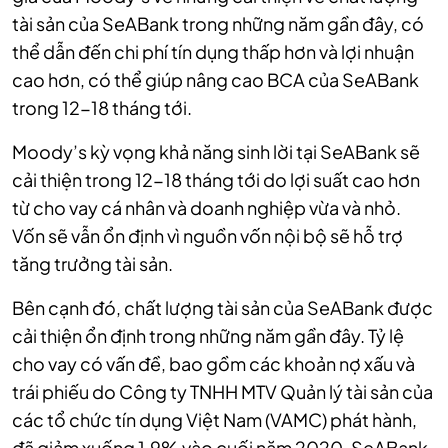
tài sản của SeABank trong những năm gần đây, có
thể dẫn đến chi phí tín dụng thấp hơn và lợi nhuận
cao hơn, có thể giúp nâng cao BCA của SeABank
trong 12-18 tháng tới.
Moody’s kỳ vọng khả năng sinh lời tại SeABank sẽ
cải thiện trong 12-18 tháng tới do lợi suất cao hơn
từ cho vay cá nhân và doanh nghiệp vừa và nhỏ.
Vốn sẽ vẫn ổn định vì nguồn vốn nội bộ sẽ hỗ trợ
tăng trưởng tài sản.
Bên cạnh đó, chất lượng tài sản của SeABank được
cải thiện ổn định trong những năm gần đây. Tỷ lệ
cho vay có vấn đề, bao gồm các khoản nợ xấu và
trái phiếu do Công ty TNHH MTV Quản lý tài sản của
các tổ chức tín dụng Việt Nam (VAMC) phát hành,
đã giảm xuống 1,9% vào cuối năm 2020. SeABank