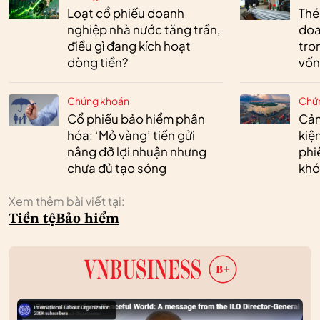
Loạt cổ phiếu doanh
Thé
nghiệp nhà nước tăng trần,
doa
điều gì đang kích hoạt
tro
dòng tiền?
vốn
Chứng khoán
Chứ
Cổ phiếu bảo hiểm phân
Cản
hóa: ‘Mỏ vàng’ tiền gửi
kiệ
nâng đỡ lợi nhuận nhưng
phi
chưa đủ tạo sóng
khó
Xem thêm bài viết tại:
Tiền tệ
Bảo hiểm