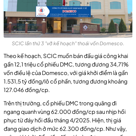
SCIC lần thứ 3 "vỡ kế hoạch" thoái vốn Domesco.
Theo kế hoạch, SCIC muốn bán đấu giá công khai
gần 12,1 triệu cổ phiếu DMC, tương đương 34,71%
vốn điều lệ của Domesco, với giá khởi điểm là gần
1.531,5 tỷ đồng/lô cổ phần, tương đương khoảng
127.046 đồng/cp.
Trên thị trường, cổ phiếu DMC trong quãng đi
ngang quanh vùng 62.000 đồng/cp sau nhịp hồi
phục từ đáy hồi đầu tháng 4/2025. Hiện, thị giá
đang giao dịch ở mức 62.300 đồng/cp. Như vậy,