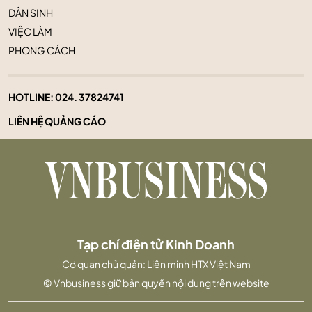
DÂN SINH
VIỆC LÀM
PHONG CÁCH
HOTLINE:
024. 37824741
LIÊN HỆ QUẢNG CÁO
Tạp chí điện tử Kinh Doanh
Cơ quan chủ quản: Liên minh HTX Việt Nam
© Vnbusiness giữ bản quyền nội dung trên website