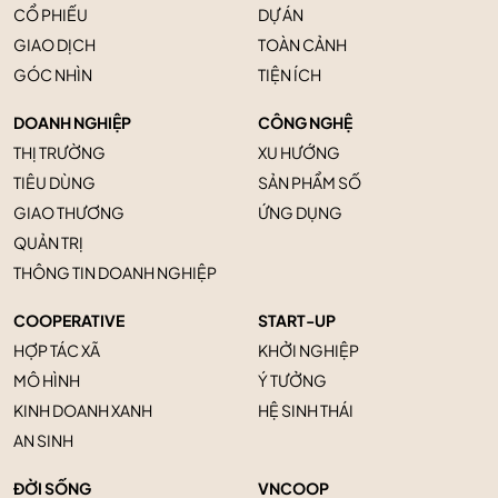
CỔ PHIẾU
DỰ ÁN
GIAO DỊCH
TOÀN CẢNH
GÓC NHÌN
TIỆN ÍCH
DOANH NGHIỆP
CÔNG NGHỆ
THỊ TRƯỜNG
XU HƯỚNG
TIÊU DÙNG
SẢN PHẨM SỐ
GIAO THƯƠNG
ỨNG DỤNG
QUẢN TRỊ
THÔNG TIN DOANH NGHIỆP
COOPERATIVE
START-UP
HỢP TÁC XÃ
KHỞI NGHIỆP
MÔ HÌNH
Ý TƯỞNG
KINH DOANH XANH
HỆ SINH THÁI
AN SINH
ĐỜI SỐNG
VNCOOP