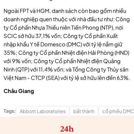
Ngoài FPT và HGM, danh sách còn bao gồm nhiều
doanh nghiệp quen thuộc với nhà đầu tư như: Công
ty Cổ phần Nhựa Thiếu niên Tiền Phong (NTP), nơi
SCIC sở hữu 37,1% vốn; Công ty Cổ phần Xuất
nhập khẩu Y tế Domesco (DMC) với tỷ lệ nắm giữ
35%; Công ty Cổ phần Nhiệt điện Hải Phòng (HND)
với 9% vốn; Công ty Cổ phần Nhiệt điện Quảng
Ninh (QTP) với 11,4% vốn; và Tổng Công ty Thủy sản
Việt Nam - CTCP (SEA) với tỷ lệ sở hữu lên đến 63%.
Châu Giang
Tags:
Abbott Laboratories
bất thành
cổ phiếu DM
24h