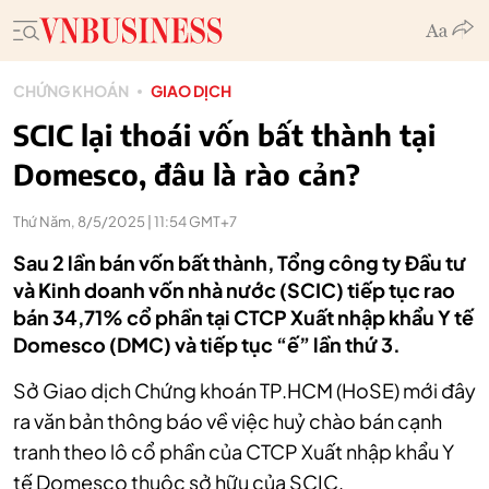
CHỨNG KHOÁN
GIAO DỊCH
SCIC lại thoái vốn bất thành tại
Domesco, đâu là rào cản?
Thứ Năm, 8/5/2025 | 11:54 GMT+7
Sau 2 lần bán vốn bất thành, Tổng công ty Đầu tư
và Kinh doanh vốn nhà nước (SCIC) tiếp tục rao
bán 34,71% cổ phần tại CTCP Xuất nhập khẩu Y tế
Domesco (DMC) và tiếp tục “ế” lần thứ 3.
Sở Giao dịch Chứng khoán TP.HCM (HoSE) mới đây
ra văn bản thông báo về việc huỷ chào bán cạnh
tranh theo lô cổ phần của CTCP Xuất nhập khẩu Y
tế Domesco thuộc sở hữu của SCIC.