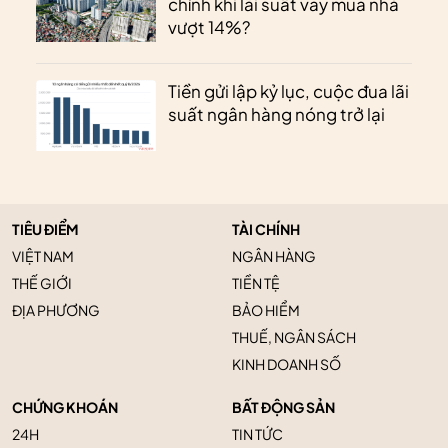
chỉnh khi lãi suất vay mua nhà
vượt 14%?
Tiền gửi lập kỷ lục, cuộc đua lãi
suất ngân hàng nóng trở lại
TIÊU ĐIỂM
TÀI CHÍNH
VIỆT NAM
NGÂN HÀNG
THẾ GIỚI
TIỀN TỆ
ĐỊA PHƯƠNG
BẢO HIỂM
THUẾ, NGÂN SÁCH
KINH DOANH SỐ
CHỨNG KHOÁN
BẤT ĐỘNG SẢN
24H
TIN TỨC