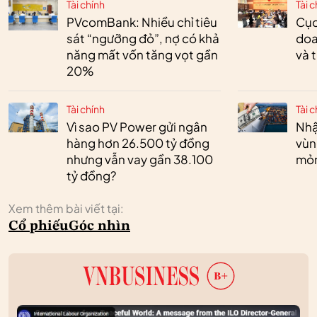
Tài chính
Tài c
PVcomBank: Nhiều chỉ tiêu
Cục
sát “ngưỡng đỏ”, nợ có khả
doa
năng mất vốn tăng vọt gần
và 
20%
Tài chính
Tài c
Vì sao PV Power gửi ngân
Nhậ
hàng hơn 26.500 tỷ đồng
vùn
nhưng vẫn vay gần 38.100
mỏ
tỷ đồng?
Xem thêm bài viết tại:
Cổ phiếu
Góc nhìn