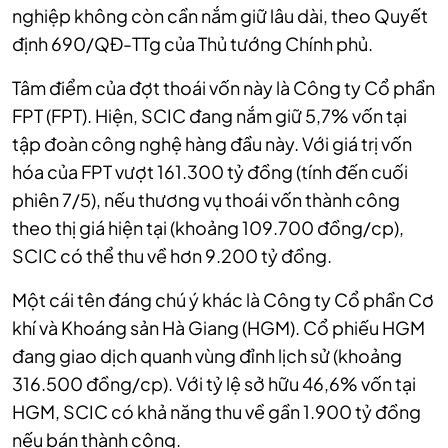
nghiệp không còn cần nắm giữ lâu dài, theo Quyết
định 690/QĐ-TTg của Thủ tướng Chính phủ.
Tâm điểm của đợt thoái vốn này là Công ty Cổ phần
FPT (FPT). Hiện, SCIC đang nắm giữ 5,7% vốn tại
tập đoàn công nghệ hàng đầu này. Với giá trị vốn
hóa của FPT vượt 161.300 tỷ đồng (tính đến cuối
phiên 7/5), nếu thương vụ thoái vốn thành công
theo thị giá hiện tại (khoảng 109.700 đồng/cp),
SCIC có thể thu về hơn 9.200 tỷ đồng.
Một cái tên đáng chú ý khác là Công ty Cổ phần Cơ
khí và Khoáng sản Hà Giang (HGM). Cổ phiếu HGM
đang giao dịch quanh vùng đỉnh lịch sử (khoảng
316.500 đồng/cp). Với tỷ lệ sở hữu 46,6% vốn tại
HGM, SCIC có khả năng thu về gần 1.900 tỷ đồng
nếu bán thành công.