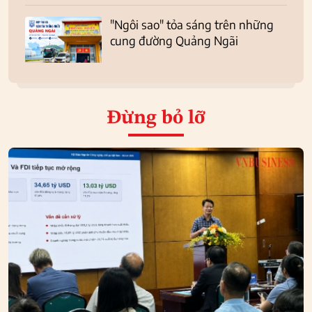
"Ngôi sao" tỏa sáng trên những
cung đường Quảng Ngãi
Đừng bỏ lỡ