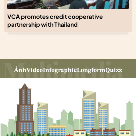
VCA promotes credit cooperative
partnership with Thailand
Ảnh
Video
Infographic
Longform
Quizz