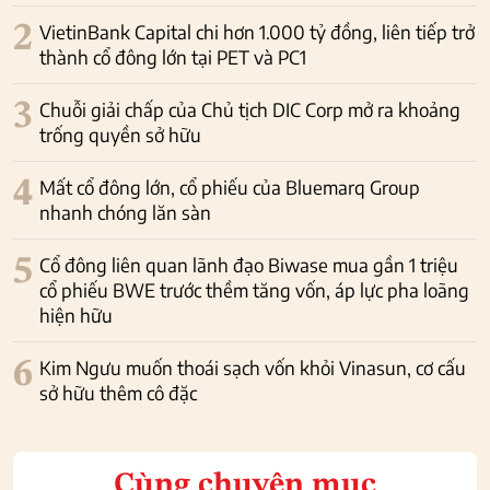
2
VietinBank Capital chi hơn 1.000 tỷ đồng, liên tiếp trở
thành cổ đông lớn tại PET và PC1
3
Chuỗi giải chấp của Chủ tịch DIC Corp mở ra khoảng
trống quyền sở hữu
4
Mất cổ đông lớn, cổ phiếu của Bluemarq Group
nhanh chóng lăn sàn
5
Cổ đông liên quan lãnh đạo Biwase mua gần 1 triệu
cổ phiếu BWE trước thềm tăng vốn, áp lực pha loãng
hiện hữu
6
Kim Ngưu muốn thoái sạch vốn khỏi Vinasun, cơ cấu
sở hữu thêm cô đặc
Cùng chuyên mục