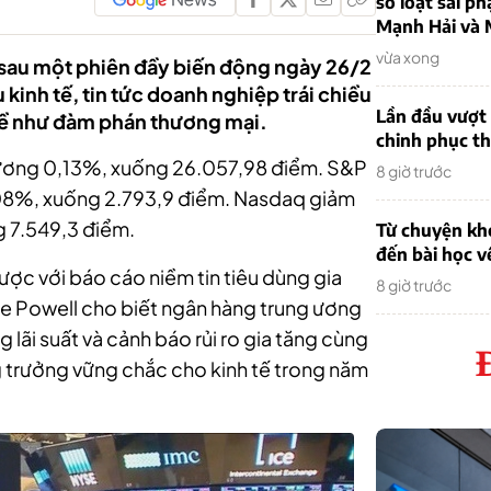
sơ loạt sai ph
Mạnh Hải và 
vừa xong
ẹ sau một phiên đầy biến động ngày 26/2
 kinh tế, tin tức doanh nghiệp trái chiều
Lần đầu vượt 
 đề như đàm phán thương mại.
chinh phục th
ương 0,13%, xuống 26.057,98 điểm. S&P
8 giờ trước
08%, xuống 2.793,9 điểm. Nasdaq giảm
 7.549,3 điểm.
Từ chuyện khở
đến bài học v
gược với báo cáo niềm tin tiêu dùng gia
8 giờ trước
me Powell cho biết ngân hàng trung ương
 lãi suất và cảnh báo rủi ro gia tăng cùng
g trưởng vững chắc cho kinh tế trong năm