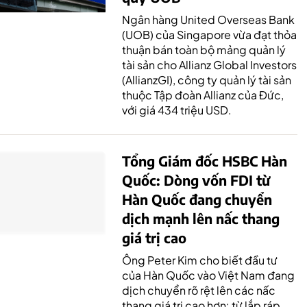
Ngân hàng United Overseas Bank
(UOB) của Singapore vừa đạt thỏa
thuận bán toàn bộ mảng quản lý
tài sản cho Allianz Global Investors
(AllianzGI), công ty quản lý tài sản
thuộc Tập đoàn Allianz của Đức,
với giá 434 triệu USD.
Tổng Giám đốc HSBC Hàn
Quốc: Dòng vốn FDI từ
Hàn Quốc đang chuyển
dịch mạnh lên nấc thang
giá trị cao
Ông Peter Kim cho biết đầu tư
của Hàn Quốc vào Việt Nam đang
dịch chuyển rõ rệt lên các nấc
thang giá trị cao hơn: từ lắp ráp