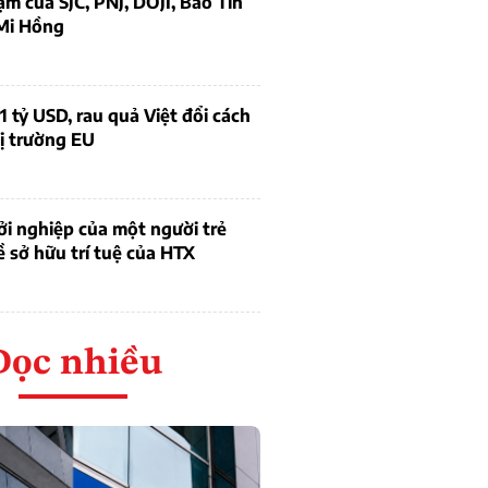
ạm của SJC, PNJ, DOJI, Bảo Tín
Mi Hồng
1 tỷ USD, rau quả Việt đổi cách
ị trường EU
i nghiệp của một người trẻ
ề sở hữu trí tuệ của HTX
Đọc nhiều