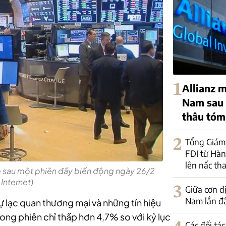
1
Allianz m
Nam sau 
thâu tó
2
Tổng Giám
FDI từ Hà
lên nấc tha
hẹ sau một phiên đầy biến động ngày 26/2
 Internet)
3
Giữa cơn đ
Nam lần đầ
 lạc quan thương mại và những tín hiệu
ng phiên chỉ thấp hơn 4,7% so với kỷ lục
Các đối tá