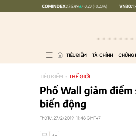
UPCOMINDEX:
126.99
VN30:
1,911.09
+ 0.29 (+0.23%)
+ 9.
TIÊU ĐIỂM
TÀI CHÍNH
CHỨNG 
TIÊU ĐIỂM
THẾ GIỚI
Phố Wall giảm điểm 
biến động
Thứ Tư, 27/2/2019 | 11:48 GMT+7