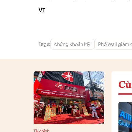
VT
Tags:
chứng khoán Mỹ
Phố Wall giảm
Cù
Tài chính