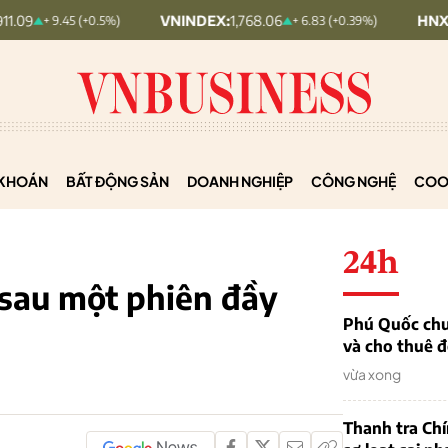
VNINDEX:
1,768.06
HNX30:
455.12
45 (+0.5%)
+ 6.83 (+0.39%)
KHOÁN
BẤT ĐỘNG SẢN
DOANH NGHIỆP
CÔNG NGHỆ
COO
24h
sau một phiên đầy
Phú Quốc chu
và cho thuê đ
vừa xong
Thanh tra Ch