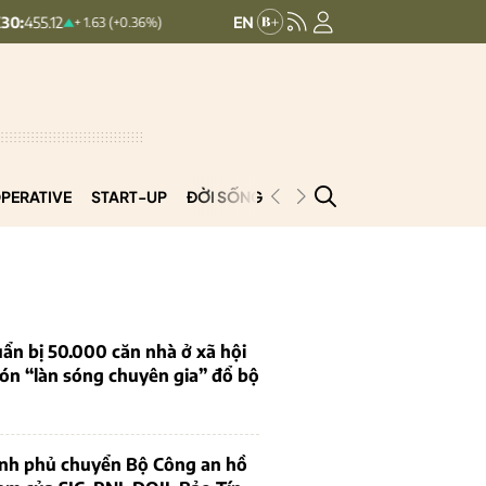
HNXINDEX:
293.44
UPCOMINDEX
+ 1.63 (+0.36%)
+ 0.25 (+0.09%)
PERATIVE
START-UP
ĐỜI SỐNG
PODCAST
VNCOOP
ẩn bị 50.000 căn nhà ở xã hội
ón “làn sóng chuyên gia” đổ bộ
ính phủ chuyển Bộ Công an hồ