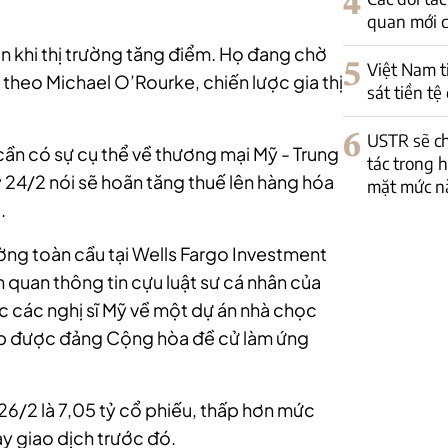
4
quan mới c
n khi thị trường tăng điểm. Họ đang chờ
5
Việt Nam t
, theo Michael O’Rourke, chiến lược gia thị
sát tiền t
6
USTR sẽ ch
cần có sự cụ thể về thương mại Mỹ - Trung
tác trong 
24/2 nói sẽ hoãn tăng thuế lên hàng hóa
mặt mức n
.
ờng toàn cầu tại Wells Fargo Investment
ên quan thông tin cựu luật sư cá nhân của
c các nghị sĩ Mỹ về một dự án nhà chọc
ump được đảng Cộng hòa đề cử làm ứng
26/2 là 7,05 tỷ cổ phiếu, thấp hơn mức
ày giao dịch trước đó.