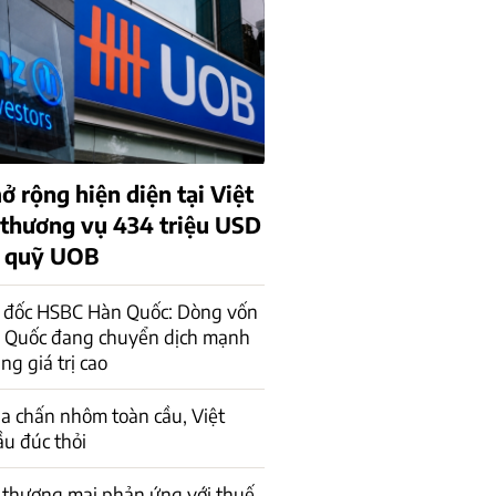
ở rộng hiện diện tại Việt
thương vụ 434 triệu USD
m quỹ UOB
 đốc HSBC Hàn Quốc: Dòng vốn
n Quốc đang chuyển dịch mạnh
ng giá trị cao
ịa chấn nhôm toàn cầu, Việt
u đúc thỏi
c thương mại phản ứng với thuế