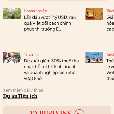
Doanh nghiệp
Tài c
Lần đầu vượt 1 tỷ USD, rau
Giá
quả Việt đổi cách chinh
hóa
phục thị trường EU
cao
Tài chính
Tài c
Đề xuất giảm 30% thuế thu
Thủ
nhập hỗ trợ hộ kinh doanh
lệ 
và doanh nghiệp siêu nhỏ
Vie
vượt khó
thi
Xem thêm bài viết tại:
Dự án
Tiện ích