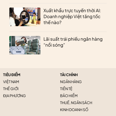
Xuất khẩu trực tuyến thời AI:
Doanh nghiệp Việt tăng tốc
thế nào?
Lãi suất trái phiếu ngân hàng
“nổi sóng”
TIÊU ĐIỂM
TÀI CHÍNH
VIỆT NAM
NGÂN HÀNG
THẾ GIỚI
TIỀN TỆ
ĐỊA PHƯƠNG
BẢO HIỂM
THUẾ, NGÂN SÁCH
KINH DOANH SỐ