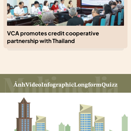
VCA promotes credit cooperative
partnership with Thailand
Ảnh
Video
Infographic
Longform
Quizz