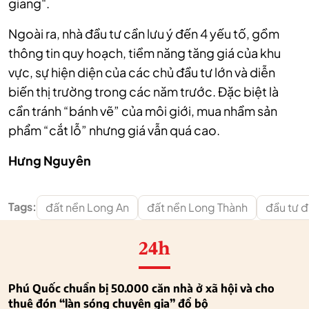
giang".
Ngoài ra, nhà đầu tư cần lưu ý đến 4 yếu tố, gồm
thông tin quy hoạch, tiềm năng tăng giá của khu
vực, sự hiện diện của các chủ đầu tư lớn và diễn
biến thị trường trong các năm trước. Đặc biệt là
cần tránh “bánh vẽ” của môi giới, mua nhầm sản
phẩm “cắt lỗ” nhưng giá vẫn quá cao.
Hưng Nguyên
Tags:
đất nền Long An
đất nền Long Thành
đầu tư đ
24h
Phú Quốc chuẩn bị 50.000 căn nhà ở xã hội và cho
thuê đón “làn sóng chuyên gia” đổ bộ