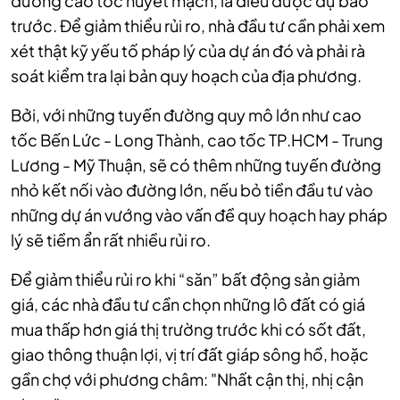
đường cao tốc huyết mạch, là điều được dự báo
trước. Để giảm thiểu rủi ro, nhà đầu tư cần phải xem
xét thật kỹ yếu tố pháp lý của dự án đó và phải rà
soát kiểm tra lại bản quy hoạch của địa phương.
Bởi, với những tuyến đường quy mô lớn như cao
tốc Bến Lức - Long Thành, cao tốc TP.HCM - Trung
Lương - Mỹ Thuận, sẽ có thêm những tuyến đường
nhỏ kết nối vào đường lớn, nếu bỏ tiền đầu tư vào
những dự án vướng vào vấn đề quy hoạch hay pháp
lý sẽ tiềm ẩn rất nhiều rủi ro.
Để giảm thiểu rủi ro khi “săn” bất động sản giảm
giá, các nhà đầu tư cần chọn những lô đất có giá
mua thấp hơn giá thị trường trước khi có sốt đất,
giao thông thuận lợi, vị trí đất giáp sông hồ, hoặc
gần chợ với phương châm: "Nhất cận thị, nhị cận