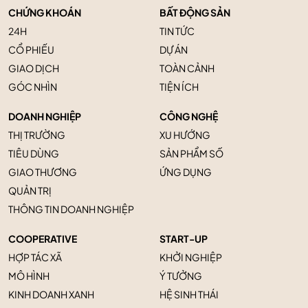
CHỨNG KHOÁN
BẤT ĐỘNG SẢN
24H
TIN TỨC
CỔ PHIẾU
DỰ ÁN
GIAO DỊCH
TOÀN CẢNH
GÓC NHÌN
TIỆN ÍCH
DOANH NGHIỆP
CÔNG NGHỆ
THỊ TRƯỜNG
XU HƯỚNG
TIÊU DÙNG
SẢN PHẨM SỐ
GIAO THƯƠNG
ỨNG DỤNG
QUẢN TRỊ
THÔNG TIN DOANH NGHIỆP
COOPERATIVE
START-UP
HỢP TÁC XÃ
KHỞI NGHIỆP
MÔ HÌNH
Ý TƯỞNG
KINH DOANH XANH
HỆ SINH THÁI