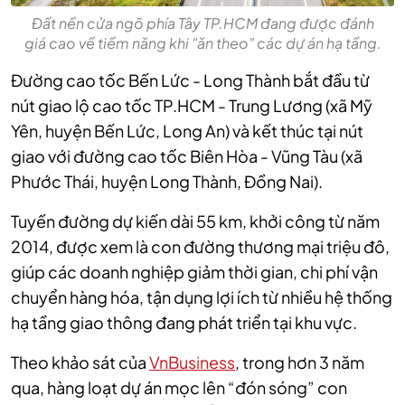
Đất nền cửa ngõ phía Tây TP.HCM đang được đánh
giá cao về tiềm năng khi "ăn theo" các dự án hạ tầng.
Đường cao tốc Bến Lức - Long Thành bắt đầu từ
nút giao lộ cao tốc TP.HCM - Trung Lương (xã Mỹ
Yên, huyện Bến Lức, Long An) và kết thúc tại nút
giao với đường cao tốc Biên Hòa - Vũng Tàu (xã
Phước Thái, huyện Long Thành, Đồng Nai).
Tuyến đường dự kiến dài 55 km, khởi công từ năm
2014, được xem là con đường thương mại triệu đô,
giúp các doanh nghiệp giảm thời gian, chi phí vận
chuyển hàng hóa, tận dụng lợi ích từ nhiều hệ thống
hạ tầng giao thông đang phát triển tại khu vực.
Theo khảo sát của
VnBusiness
, trong hơn 3 năm
qua, hàng loạt dự án mọc lên “đón sóng” con