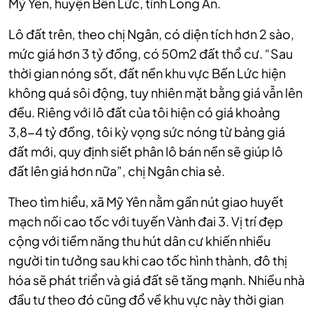
Mỹ Yên, huyện Bến Lức, tỉnh Long An.
Lô đất trên, theo chị Ngân, có diện tích hơn 2 sào,
mức giá hơn 3 tỷ đồng, có 50m2 đất thổ cư. “Sau
thời gian nóng sốt, đất nền khu vực Bến Lức hiện
không quá sôi động, tuy nhiên mặt bằng giá vẫn lên
đều. Riêng với lô đất của tôi hiện có giá khoảng
3,8-4 tỷ đồng, tôi kỳ vọng sức nóng từ bảng giá
đất mới, quy định siết phân lô bán nền sẽ giúp lô
đất lên giá hơn nữa”, chị Ngân chia sẻ.
Theo tìm hiểu, xã Mỹ Yên nằm gần nút giao huyết
mạch nối cao tốc với tuyến Vành đai 3. Vị trí đẹp
cộng với tiềm năng thu hút dân cư khiến nhiều
người tin tưởng sau khi cao tốc hình thành, đô thị
hóa sẽ phát triển và giá đất sẽ tăng mạnh. Nhiều nhà
đầu tư theo đó cũng đổ về khu vực này thời gian