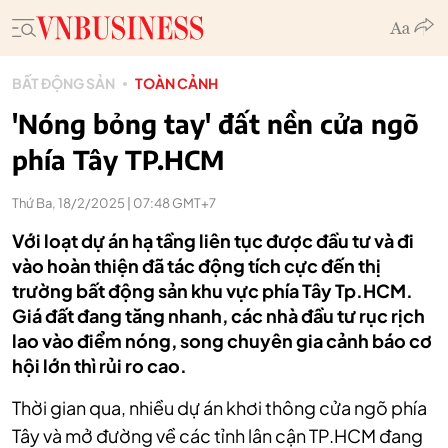
BẤT ĐỘNG SẢN
TOÀN CẢNH
'Nóng bỏng tay' đất nền cửa ngõ
phía Tây TP.HCM
Thứ Ba, 18/2/2025 | 07:48 GMT+7
Với loạt dự án hạ tầng liên tục được đầu tư và đi
vào hoàn thiện đã tác động tích cực đến thị
trường bất động sản khu vực phía Tây Tp.HCM.
Giá đất đang tăng nhanh, các nhà đầu tư rục rịch
lao vào điểm nóng, song chuyên gia cảnh báo cơ
hội lớn thì rủi ro cao.
Thời gian qua, nhiều dự án khơi thông cửa ngõ phía
Tây và mở đường về các tỉnh lân cận TP.HCM đang