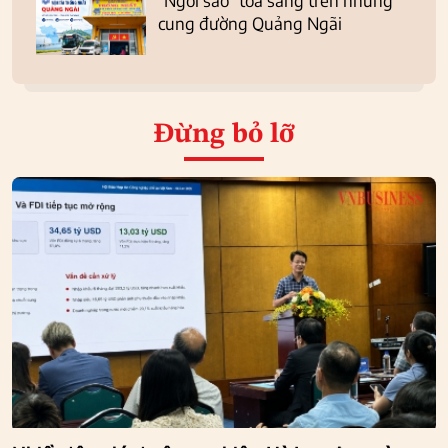
"Ngôi sao" tỏa sáng trên những
cung đường Quảng Ngãi
Đừng bỏ lỡ