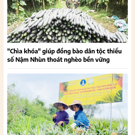
"Chìa khóa" giúp đồng bào dân tộc thiểu
số Nậm Nhùn thoát nghèo bền vững