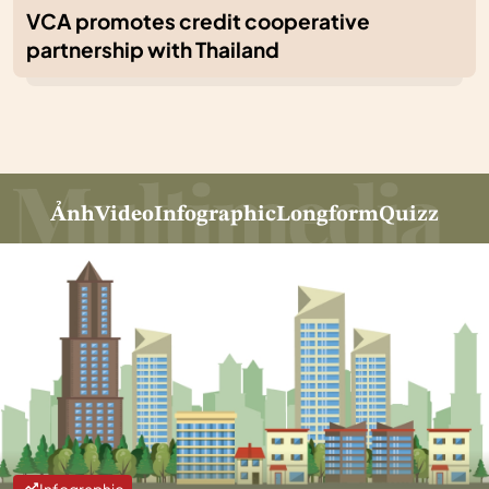
VCA promotes credit cooperative
partnership with Thailand
Ảnh
Video
Infographic
Longform
Quizz