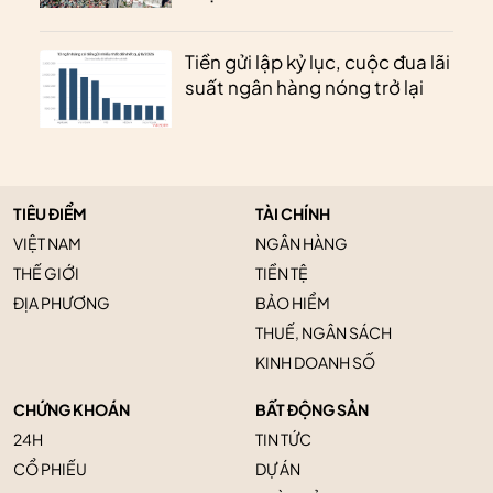
Tiền gửi lập kỷ lục, cuộc đua lãi
suất ngân hàng nóng trở lại
TIÊU ĐIỂM
TÀI CHÍNH
VIỆT NAM
NGÂN HÀNG
THẾ GIỚI
TIỀN TỆ
ĐỊA PHƯƠNG
BẢO HIỂM
THUẾ, NGÂN SÁCH
KINH DOANH SỐ
CHỨNG KHOÁN
BẤT ĐỘNG SẢN
24H
TIN TỨC
CỔ PHIẾU
DỰ ÁN