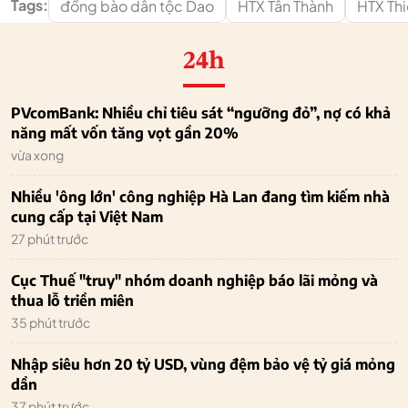
Tags:
đồng bào dân tộc Dao
HTX Tân Thành
HTX Thi
24h
PVcomBank: Nhiều chỉ tiêu sát “ngưỡng đỏ”, nợ có khả
năng mất vốn tăng vọt gần 20%
vừa xong
Nhiều 'ông lớn' công nghiệp Hà Lan đang tìm kiếm nhà
cung cấp tại Việt Nam
27 phút trước
Cục Thuế "truy" nhóm doanh nghiệp báo lãi mỏng và
thua lỗ triền miên
35 phút trước
Nhập siêu hơn 20 tỷ USD, vùng đệm bảo vệ tỷ giá mỏng
dần
37 phút trước