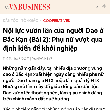
DÂN TỘC - TÔN GIÁO
COOPERATIVES
Nội lực vươn lên của người Dao ở
Bắc Kạn (Bài 2): Phụ nữ vượt qua
định kiến để khởi nghiệp
Thứ Tư, 16/6/2021 | 06:49 GMT+7
Những năm gần đây, tại nhiều địa phương vùng
cao ở Bắc Kạn xuất hiện ngày càng nhiều phụ nữ
người Dao tham gia HTX hoặc làm quản lý HTX.
Những mô hình này đã giúp đồng bào dân tộc
Dao vươn lên thoát nghèo, làm giàu chính đáng
trên chính mảnh đất quê hương.
Xác định tiềm năng từ những nông sản bản địa như: