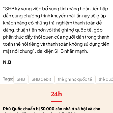
“SHB kỳ vọng việc bổ sung tính năng hoàn tiền hấp
dẫn cùng chương trình khuyến mãi lần này sẽ giúp
khách hàng có những trải nghiệm thanh toán dễ
dàng, thuận tiện hơn với thẻ ghi nợ quốc tế, góp
phần thúc đẩy thói quen của người dân trong thanh
toán thẻ nói riêng và thanh toán không sử dụng tiền
mặt nói chung”, đại diện SHB nhấn mạnh.
N.B
Tags:
SHB
SHB debit
thẻ ghi nợ quốc tế
thẻ quố
24h
Phú Quốc chuẩn bị 50.000 căn nhà ở xã hội và cho