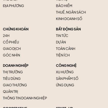
ĐỊA PHƯƠNG
BẢO HIỂM
THUẾ, NGÂN SÁCH
KINH DOANH SỐ
CHỨNG KHOÁN
BẤT ĐỘNG SẢN
24H
TIN TỨC
CỔ PHIẾU
DỰ ÁN
GIAO DỊCH
TOÀN CẢNH
GÓC NHÌN
TIỆN ÍCH
DOANH NGHIỆP
CÔNG NGHỆ
THỊ TRƯỜNG
XU HƯỚNG
TIÊU DÙNG
SẢN PHẨM SỐ
GIAO THƯƠNG
ỨNG DỤNG
QUẢN TRỊ
THÔNG TIN DOANH NGHIỆP