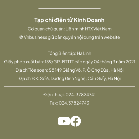
Tạp chí điện tử Kinh Doanh
Cơ quan chủ quản: Liên minh HTX Việt Nam
© Vnbusiness giữ bản quyền nội dung trên website
Tổng Biên tập: Hà Linh
Giấy phép xuất bản: 139/GP-BTTTT cấp ngày 04 tháng 3 năm 2021
Địa chỉ Tòa soạn: Số 149 Giảng Võ, P. Ô Chợ Dừa, Hà Nội
Địa chỉ ĐK: Số 6, Dương Đình Nghệ, Cầu Giấy, Hà Nội
Điện thoại:
024. 37824741
Fax:
024.37824743