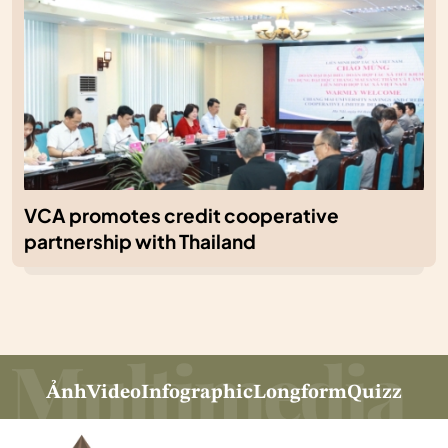
VCA promotes credit cooperative
partnership with Thailand
Ảnh
Video
Infographic
Longform
Quizz