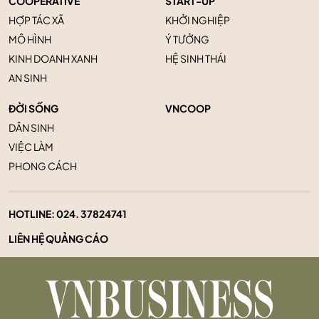
COOPERATIVE
START-UP
HỢP TÁC XÃ
KHỞI NGHIỆP
MÔ HÌNH
Ý TƯỞNG
KINH DOANH XANH
HỆ SINH THÁI
AN SINH
ĐỜI SỐNG
VNCOOP
DÂN SINH
VIỆC LÀM
PHONG CÁCH
HOTLINE:
024. 37824741
LIÊN HỆ QUẢNG CÁO