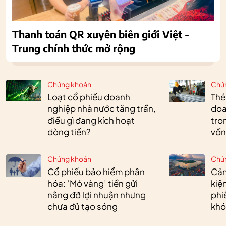
Thanh toán QR xuyên biên giới Việt -
Trung chính thức mở rộng
Chứng khoán
Chứ
Loạt cổ phiếu doanh
Thé
nghiệp nhà nước tăng trần,
doa
điều gì đang kích hoạt
tro
dòng tiền?
vốn
Chứng khoán
Chứ
Cổ phiếu bảo hiểm phân
Cản
hóa: ‘Mỏ vàng’ tiền gửi
kiệ
nâng đỡ lợi nhuận nhưng
phi
chưa đủ tạo sóng
khó