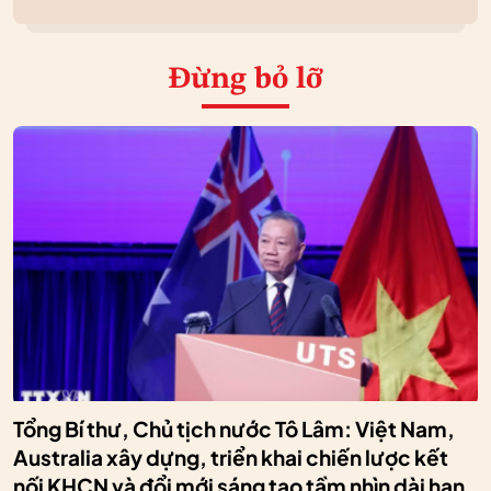
Đừng bỏ lỡ
Tổng Bí thư, Chủ tịch nước Tô Lâm: Việt Nam,
Australia xây dựng, triển khai chiến lược kết
nối KHCN và đổi mới sáng tạo tầm nhìn dài hạn