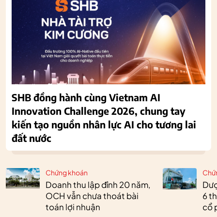
SHB đồng hành cùng Vietnam AI
Innovation Challenge 2026, chung tay
kiến tạo nguồn nhân lực AI cho tương lai
đất nước
Chứng khoán
Chứ
Doanh thu lập đỉnh 20 năm,
Dượ
OCH vẫn chưa thoát bài
6 t
toán lợi nhuận
cổ 