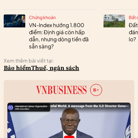
Chứng khoán
Bất 
VN-Index hướng 1.800
Đất
điểm: Định giá còn hấp
đán
dẫn, nhưng dòng tiền đã
lo?
sẵn sàng?
Xem thêm bài viết tại:
Bảo hiểm
Thuế, ngân sách