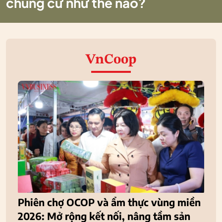
chung cư như thế nào?
VnCoop
Phiên chợ OCOP và ẩm thực vùng miền
2026: Mở rộng kết nối, nâng tầm sản