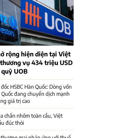
ở rộng hiện diện tại Việt
thương vụ 434 triệu USD
m quỹ UOB
 đốc HSBC Hàn Quốc: Dòng vốn
n Quốc đang chuyển dịch mạnh
ng giá trị cao
ịa chấn nhôm toàn cầu, Việt
u đúc thỏi
c thương mại phản ứng với thuế