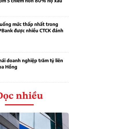
óm 5 chiếm hơn 80% nợ xấu
 xuống mức thấp nhất trong
PBank được nhiều CTCK đánh
thái doanh nghiệp trăm tỷ liên
oa Hồng
Đọc nhiều