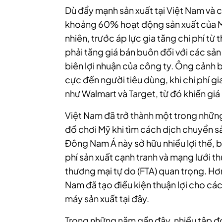
Dù đẩy mạnh sản xuất tại Việt Nam và 
khoảng 60% hoạt động sản xuất của MG
nhiên, trước áp lực gia tăng chi phí từ
phải tăng giá bán buôn đối với các sả
biên lợi nhuận của công ty. Ông cảnh 
cực đến người tiêu dùng, khi chi phí gi
như Walmart và Target, từ đó khiến giá
Việt Nam đã trở thành một trong những
đồ chơi Mỹ khi tìm cách dịch chuyển s
Đông Nam Á này sở hữu nhiều lợi thế, 
phí sản xuất cạnh tranh và mạng lưới t
thương mại tự do (FTA) quan trọng. Hơn
Nam đã tạo điều kiện thuận lợi cho cá
máy sản xuất tại đây.
Trong những năm gần đây, nhiều tập đo