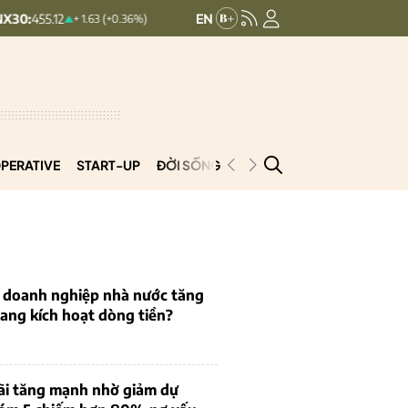
HNXINDEX:
293.44
UPCOMIN
+ 1.63 (+0.36%)
+ 0.25 (+0.09%)
PERATIVE
START-UP
ĐỜI SỐNG
PODCAST
VNCOOP
u doanh nghiệp nhà nước tăng
 đang kích hoạt dòng tiền?
ãi tăng mạnh nhờ giảm dự