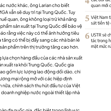
4
các nước khác, ông Larian cho biết
quan mới c
A vẫn sẽ duy trì tại Trung Quốc. Tuy
5
Việt Nam t
 thuế quan, ông không loại trừ khả năng
sát tiền t
n phẩm sản xuất tại Trung Quốc để bảo vệ
báo rằng việc này có thể ảnh hưởng tiêu
6
USTR sẽ ch
a tăng có thể bị đẩy sang các nhà bán lẻ
tác trong 
mặt mức n
 sản phẩm trên thị trường tăng cao hơn.
 lựa chọn hàng đầu của các nhà sản xuất
ản xuất ra khỏi Trung Quốc. Quốc gia
bao gồm lực lượng lao động dồi dào, chi
hương mại rộng mở với các hiệp định
 nữa, chính sách thu hút đầu tư của Việt
c doanh nghiệp nước ngoài thiết lập nhà
àn đa quốc gia, đặc biệt trong lĩnh vực