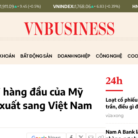
VNINDEX:
1,768.06
HNX30:
455.12
+ 9.45 (+0.5%)
+ 6.83 (+0.39%)
KHOÁN
BẤT ĐỘNG SẢN
DOANH NGHIỆP
CÔNG NGHỆ
COO
24h
i hàng đầu của Mỹ
Loạt cổ phiế
 xuất sang Việt Nam
trần, điều gì
vừa xong
Nam A Bank l