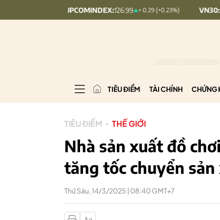
UPCOMINDEX:
126.99
VN30:
1,911.09
.09%)
+ 0.29 (+0.23%)
TIÊU ĐIỂM
TÀI CHÍNH
CHỨNG 
TIÊU ĐIỂM
THẾ GIỚI
Nhà sản xuất đồ chơ
tăng tốc chuyển sản
Thứ Sáu, 14/3/2025 | 08:40 GMT+7