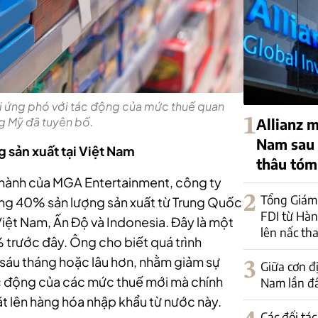
 ứng phó với tác động của mức thuế quan
1
g Mỹ đã tuyên bố.
Allianz m
Nam sau 
sản xuất tại Việt Nam
thâu tó
 hành của MGA Entertainment, công ty
2
Tổng Giám
ng 40% sản lượng sản xuất từ Trung Quốc
FDI từ Hà
iệt Nam, Ấn Độ và Indonesia. Đây là một
lên nấc tha
trước đây. Ông cho biết quá trình
 sáu tháng hoặc lâu hơn, nhằm giảm sự
3
Giữa cơn đ
c động của các mức thuế mới mà chính
Nam lần đầ
 lên hàng hóa nhập khẩu từ nước này.
Các đối tá