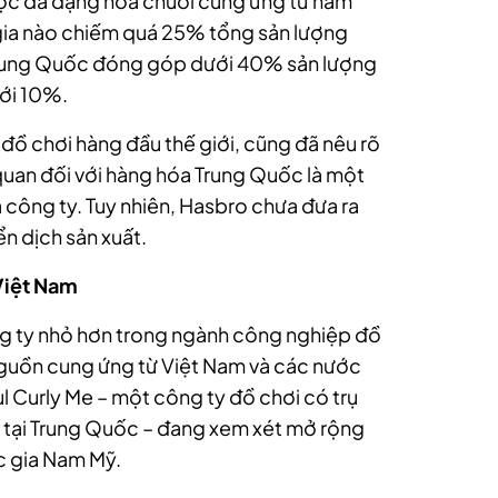
ợc đa dạng hóa chuỗi cung ứng từ năm
ia nào chiếm quá 25% tổng sản lượng
, Trung Quốc đóng góp dưới 40% sản lượng
ưới 10%.
đồ chơi hàng đầu thế giới, cũng đã nêu rõ
quan đối với hàng hóa Trung Quốc là một
a công ty. Tuy nhiên, Hasbro chưa đưa ra
n dịch sản xuất.
Việt Nam
ng ty nhỏ hơn trong ngành công nghiệp đồ
guồn cung ứng từ Việt Nam và các nước
l Curly Me – một công ty đồ chơi có trụ
ê tại Trung Quốc – đang xem xét mở rộng
c gia Nam Mỹ.