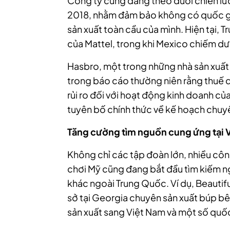
Công ty cũng đang theo đuổi chiến lư
2018, nhằm đảm bảo không có quốc g
sản xuất toàn cầu của mình. Hiện tại
của Mattel, trong khi Mexico chiếm d
Hasbro, một trong những nhà sản xuất 
trong báo cáo thường niên rằng thuế 
rủi ro đối với hoạt động kinh doanh củ
tuyên bố chính thức về kế hoạch chuyể
Tăng cường tìm nguồn cung ứng tại 
Không chỉ các tập đoàn lớn, nhiều cô
chơi Mỹ cũng đang bắt đầu tìm kiếm n
khác ngoài Trung Quốc. Ví dụ, Beautifu
sở tại Georgia chuyên sản xuất búp b
sản xuất sang Việt Nam và một số quố