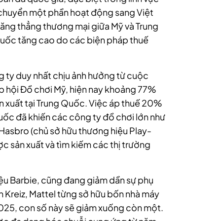
ã chuyển một phần hoạt động sang Việt
căng thẳng thương mại giữa Mỹ và Trung
 Quốc tăng cao do các biện pháp thuế
 ty duy nhất chịu ảnh hưởng từ cuộc
p hội Đồ chơi Mỹ, hiện nay khoảng 77%
n xuất tại Trung Quốc. Việc áp thuế 20%
uốc đã khiến các công ty đồ chơi lớn như
 Hasbro (chủ sở hữu thương hiệu Play-
ợc sản xuất và tìm kiếm các thị trường
hiệu Barbie, cũng đang giảm dần sự phụ
Kreiz, Mattel từng sở hữu bốn nhà máy
025, con số này sẽ giảm xuống còn một.