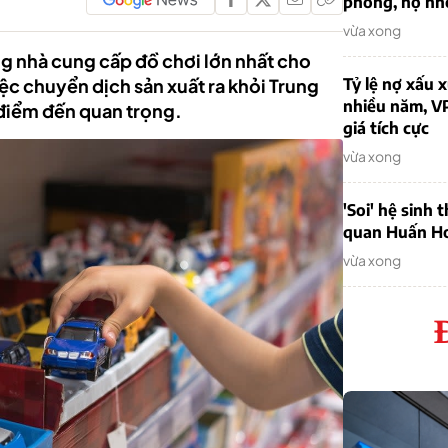
phòng, nợ nh
vừa xong
 nhà cung cấp đồ chơi lớn nhất cho
ệc chuyển dịch sản xuất ra khỏi Trung
Tỷ lệ nợ xấu
nhiều năm, V
điểm đến quan trọng.
giá tích cực
vừa xong
'Soi' hệ sinh 
quan Huấn H
vừa xong