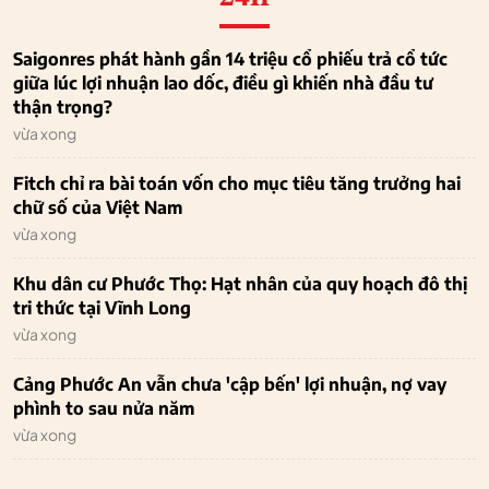
Saigonres phát hành gần 14 triệu cổ phiếu trả cổ tức
giữa lúc lợi nhuận lao dốc, điều gì khiến nhà đầu tư
thận trọng?
vừa xong
Fitch chỉ ra bài toán vốn cho mục tiêu tăng trưởng hai
chữ số của Việt Nam
vừa xong
Khu dân cư Phước Thọ: Hạt nhân của quy hoạch đô thị
tri thức tại Vĩnh Long
vừa xong
Cảng Phước An vẫn chưa 'cập bến' lợi nhuận, nợ vay
phình to sau nửa năm
vừa xong