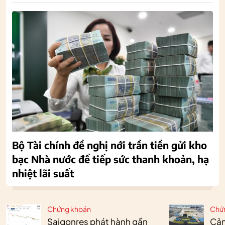
Bộ Tài chính đề nghị nới trần tiền gửi kho
bạc Nhà nước để tiếp sức thanh khoản, hạ
nhiệt lãi suất
Chứng khoán
Chứ
Saigonres phát hành gần
Cản