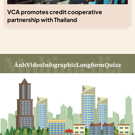
VCA promotes credit cooperative
partnership with Thailand
Ảnh
Video
Infographic
Longform
Quizz