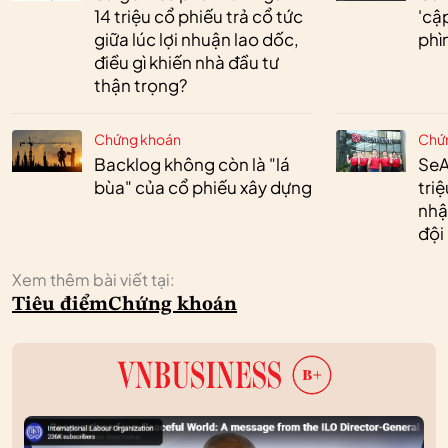
14 triệu cổ phiếu trả cổ tức
'cậ
giữa lúc lợi nhuận lao dốc,
phì
điều gì khiến nhà đầu tư
thận trọng?
Chứng khoán
Chứ
Backlog không còn là "lá
SeA
bùa" của cổ phiếu xây dựng
tri
nhậ
đội
Xem thêm bài viết tại:
Tiêu điểm
Chứng khoán