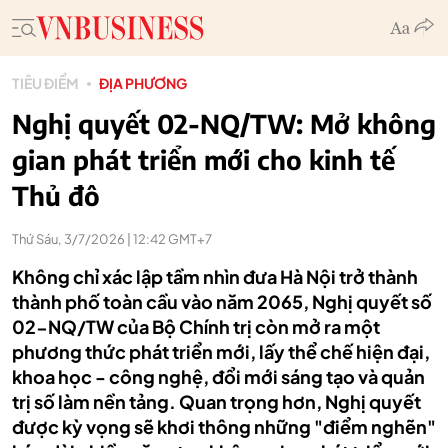
TIÊU ĐIỂM
ĐỊA PHƯƠNG
Nghị quyết 02-NQ/TW: Mở không
gian phát triển mới cho kinh tế
Thủ đô
Thứ Sáu, 3/7/2026 | 12:42 GMT+7
Không chỉ xác lập tầm nhìn đưa Hà Nội trở thành
thành phố toàn cầu vào năm 2065, Nghị quyết số
02-NQ/TW của Bộ Chính trị còn mở ra một
phương thức phát triển mới, lấy thể chế hiện đại,
khoa học - công nghệ, đổi mới sáng tạo và quản
trị số làm nền tảng. Quan trọng hơn, Nghị quyết
được kỳ vọng sẽ khơi thông những "điểm nghẽn"