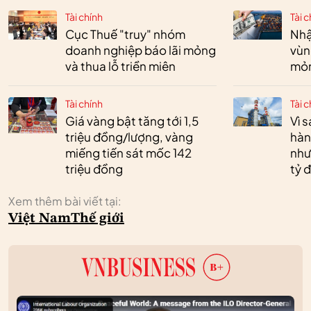
Tài chính
Tài c
Cục Thuế "truy" nhóm
Nhậ
doanh nghiệp báo lãi mỏng
vùn
và thua lỗ triền miên
mỏ
Tài chính
Tài c
Giá vàng bật tăng tới 1,5
Vì 
triệu đồng/lượng, vàng
hàn
miếng tiến sát mốc 142
như
triệu đồng
tỷ 
Xem thêm bài viết tại:
Việt Nam
Thế giới