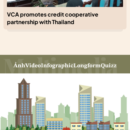
VCA promotes credit cooperative
partnership with Thailand
Ảnh
Video
Infographic
Longform
Quizz