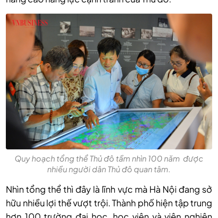
Quy hoạch tổng thể Thủ đô tầm nhìn 100 năm được
nhiều người dân Thủ đô quan tâm.
Nhìn tổng thể thì đây là lĩnh vực mà Hà Nội đang sở
hữu nhiều lợi thế vượt trội. Thành phố hiện tập trung
hơn 100 trường đại học, học viện và viện nghiên