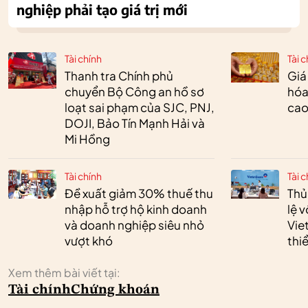
nghiệp phải tạo giá trị mới
Tài chính
Tài c
Thanh tra Chính phủ
Giá
chuyển Bộ Công an hồ sơ
hóa
loạt sai phạm của SJC, PNJ,
cao
DOJI, Bảo Tín Mạnh Hải và
Mi Hồng
Tài chính
Tài c
Đề xuất giảm 30% thuế thu
Thủ
nhập hỗ trợ hộ kinh doanh
lệ 
và doanh nghiệp siêu nhỏ
Vie
vượt khó
thi
Xem thêm bài viết tại:
Tài chính
Chứng khoán