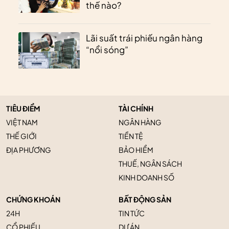
thế nào?
Lãi suất trái phiếu ngân hàng
“nổi sóng”
TIÊU ĐIỂM
TÀI CHÍNH
VIỆT NAM
NGÂN HÀNG
THẾ GIỚI
TIỀN TỆ
ĐỊA PHƯƠNG
BẢO HIỂM
THUẾ, NGÂN SÁCH
KINH DOANH SỐ
CHỨNG KHOÁN
BẤT ĐỘNG SẢN
24H
TIN TỨC
CỔ PHIẾU
DỰ ÁN