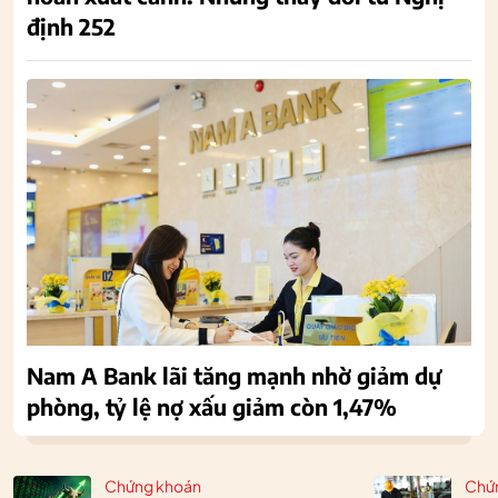
định 252
Nam A Bank lãi tăng mạnh nhờ giảm dự
phòng, tỷ lệ nợ xấu giảm còn 1,47%
Chứng khoán
Chứ