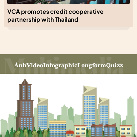
VCA promotes credit cooperative
partnership with Thailand
Ảnh
Video
Infographic
Longform
Quizz