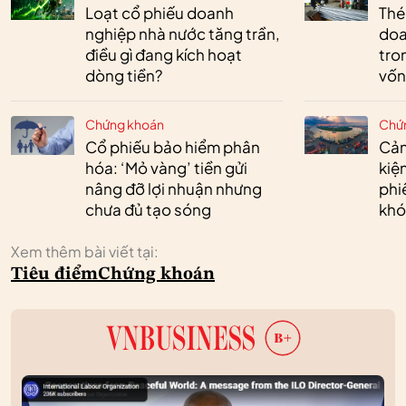
Loạt cổ phiếu doanh
Thé
nghiệp nhà nước tăng trần,
doa
điều gì đang kích hoạt
tro
dòng tiền?
vốn
Chứng khoán
Chứ
Cổ phiếu bảo hiểm phân
Cản
hóa: ‘Mỏ vàng’ tiền gửi
kiệ
nâng đỡ lợi nhuận nhưng
phi
chưa đủ tạo sóng
khó
Xem thêm bài viết tại:
Tiêu điểm
Chứng khoán