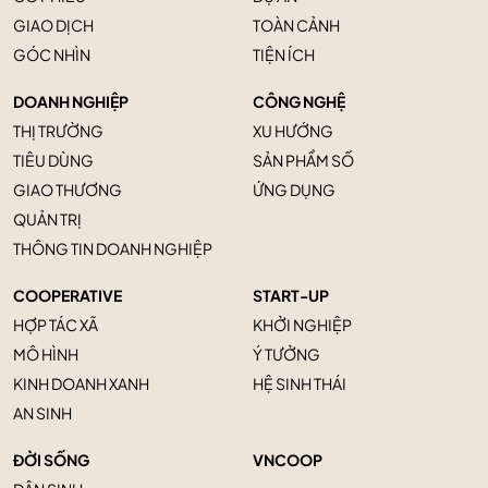
GIAO DỊCH
TOÀN CẢNH
GÓC NHÌN
TIỆN ÍCH
DOANH NGHIỆP
CÔNG NGHỆ
THỊ TRƯỜNG
XU HƯỚNG
TIÊU DÙNG
SẢN PHẨM SỐ
GIAO THƯƠNG
ỨNG DỤNG
QUẢN TRỊ
THÔNG TIN DOANH NGHIỆP
COOPERATIVE
START-UP
HỢP TÁC XÃ
KHỞI NGHIỆP
MÔ HÌNH
Ý TƯỞNG
KINH DOANH XANH
HỆ SINH THÁI
AN SINH
ĐỜI SỐNG
VNCOOP