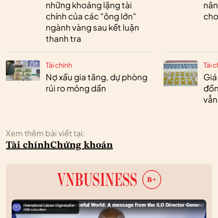
những khoảng lặng tài
nân
chính của các "ông lớn"
cho
ngành vàng sau kết luận
thanh tra
Tài chính
Tài c
Nợ xấu gia tăng, dự phòng
Giá
rủi ro mỏng dần
đồn
vẫn
Xem thêm bài viết tại:
Tài chính
Chứng khoán