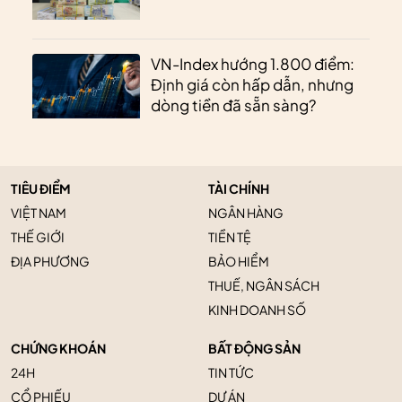
VN-Index hướng 1.800 điểm:
Định giá còn hấp dẫn, nhưng
dòng tiền đã sẵn sàng?
TIÊU ĐIỂM
TÀI CHÍNH
VIỆT NAM
NGÂN HÀNG
THẾ GIỚI
TIỀN TỆ
ĐỊA PHƯƠNG
BẢO HIỂM
THUẾ, NGÂN SÁCH
KINH DOANH SỐ
CHỨNG KHOÁN
BẤT ĐỘNG SẢN
24H
TIN TỨC
CỔ PHIẾU
DỰ ÁN