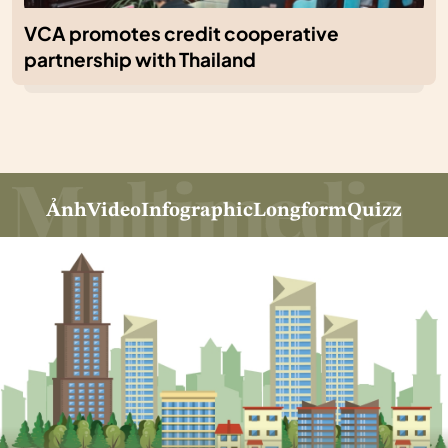
VCA promotes credit cooperative
partnership with Thailand
Ảnh
Video
Infographic
Longform
Quizz