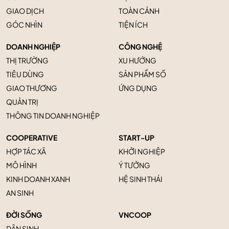
GIAO DỊCH
TOÀN CẢNH
GÓC NHÌN
TIỆN ÍCH
DOANH NGHIỆP
CÔNG NGHỆ
THỊ TRƯỜNG
XU HƯỚNG
TIÊU DÙNG
SẢN PHẨM SỐ
GIAO THƯƠNG
ỨNG DỤNG
QUẢN TRỊ
THÔNG TIN DOANH NGHIỆP
COOPERATIVE
START-UP
HỢP TÁC XÃ
KHỞI NGHIỆP
MÔ HÌNH
Ý TƯỞNG
KINH DOANH XANH
HỆ SINH THÁI
AN SINH
ĐỜI SỐNG
VNCOOP
DÂN SINH