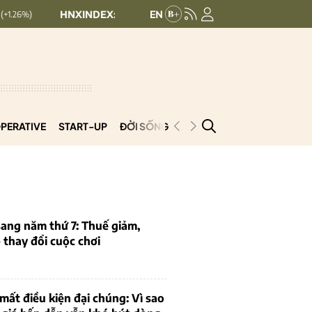
HNXINDEX:
292.69
UPCOMINDEX:
127.33
0.5 (0.17%)
+ 0.63
PERATIVE
START-UP
ĐỜI SỐNG
PODCAST
VNCOOP
ang năm thứ 7: Thuế giảm,
thay đổi cuộc chơi
mất điều kiện đại chúng: Vì sao