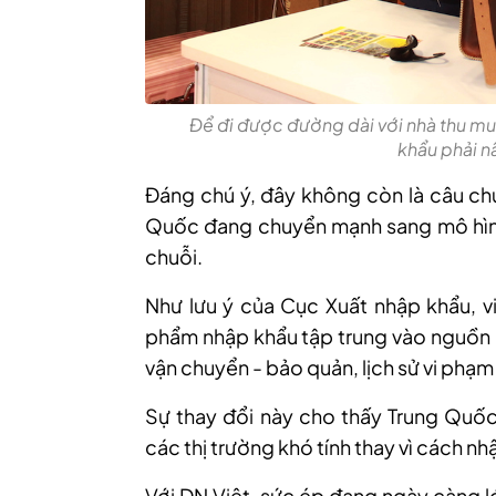
Để đi được đường dài với nhà thu mu
khẩu phải n
Đáng chú ý, đây không còn là câu chu
Quốc đang chuyển mạnh sang mô hình 
chuỗi.
Như lưu ý của Cục Xuất nhập khẩu, vi
phẩm nhập khẩu tập trung vào nguồn ng
vận chuyển - bảo quản, lịch sử vi phạm
Sự thay đổi này cho thấy Trung Quốc
các thị trường khó tính thay vì cách n
Với DN Việt, sức ép đang ngày càng l