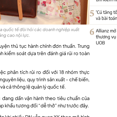
5
'Cú tăng t
và bài toá
a quốc tế đòi hỏi các doanh nghiệp xuất
6
Allianz mở
âng cao nội lực.
thương vụ 
UOB
yện thủ tục hành chính đơn thuần. Trung
kiểm soát dựa trên đánh giá rủi ro toàn
ệc phân tích rủi ro đối với 18 nhóm thực
uyên liệu, quy trình sản xuất - chế biến,
 và cả thông lệ quản lý quốc tế.
 đang dần vận hành theo tiêu chuẩn của
hập khẩu tương đối “dễ thở” như trước đây.
ớn khi nhiều DN vẫn quen XK theo mô hình