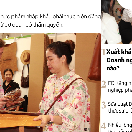
 thực phẩm nhập khẩu phải thực hiện đăng
 từ cơ quan có thẩm quyền.
1
Xuất khẩu
Doanh ng
nào?
2
FDI tăng m
nghiệp phải
3
Sửa Luật Đ
thực sự ch
4
Nhiều 'ông
tìm kiếm n