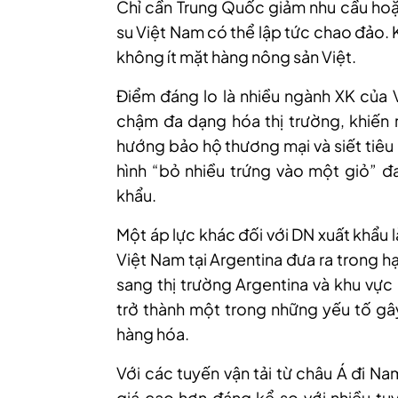
Chỉ cần Trung Quốc giảm nhu cầu hoặc
su Việt Nam có thể lập tức chao đảo. Kị
không ít mặt hàng nông sản Việt.
Điểm đáng lo là nhiều ngành XK của 
chậm đa dạng hóa thị trường, khiến r
hướng bảo hộ thương mại và siết tiêu
hình “bỏ nhiều trứng vào một giỏ” đa
khẩu.
Một áp lực khác đối với DN xuất khẩu 
Việt Nam tại Argentina đưa ra trong h
sang thị trường Argentina và khu vực
trở thành một trong những yếu tố gây
hàng hóa.
Với các tuyến vận tải từ châu Á đi N
giá cao hơn đáng kể so với nhiều t