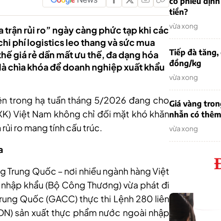
cổ phiếu định
tiền?
vừa xong
trận rủi ro” ngày càng phức tạp khi các
chi phí logistics leo thang và sức mua
Tiếp đà tăng,
thế giá rẻ dần mất ưu thế, đa dạng hóa
đồng/kg
 là chìa khóa để doanh nghiệp xuất khẩu
vừa xong
iện trong hạ tuần tháng 5/2026 đang cho
Giá vàng tron
(XK) Việt Nam không chỉ đối mặt khó khăn
nhẫn có thêm 
ủi ro mang tính cấu trúc.
vừa xong
a
ường Trung Quốc – nơi nhiều ngành hàng Việt
t nhập khẩu (Bộ Công Thương) vừa phát đi
rung Quốc (GACC) thực thi Lệnh 280 liên
DN) sản xuất thực phẩm nước ngoài nhập