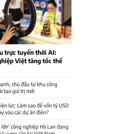
 trực tuyến thời AI:
hiệp Việt tăng tốc thế
ạnh, chủ đầu tư khu công
 tạo giá trị mới
iện lực: Làm sao để vốn tỷ USD
ảy vào các dự án điện?
 lớn' công nghiệp Hà Lan đang
hà cung cấp tại Việt Nam