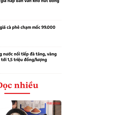
 giá hấp dẫn vẫn khó hút dòng
 giá cà phê chạm mốc 99.000
g nước nối tiếp đà tăng, vàng
tới 1,5 triệu đồng/lượng
Đọc nhiều