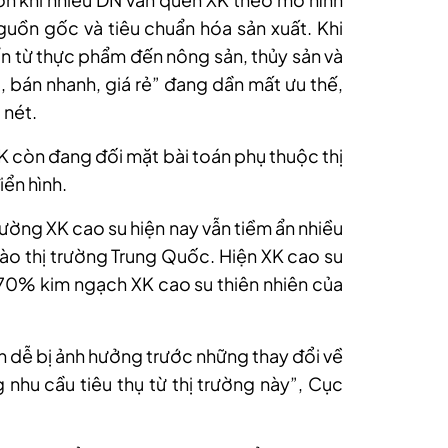
 nguồn gốc và tiêu chuẩn hóa sản xuất. Khi
uẩn từ thực phẩm đến nông sản, thủy sản và
g, bán nhanh, giá rẻ” đang dần mất ưu thế,
 nét.
XK còn đang đối mặt bài toán phụ thuộc thị
iển hình.
rường XK cao su hiện nay vẫn tiềm ẩn nhiều
vào thị trường Trung Quốc. Hiện XK cao su
0% kim ngạch XK cao su thiên nhiên của
h dễ bị ảnh hưởng trước những thay đổi về
nhu cầu tiêu thụ từ thị trường này”, Cục