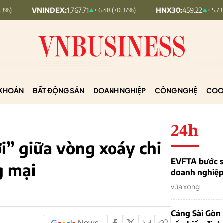
VNINDEX:
1,767.71
HNX30:
459.22
+ 6.48 (+0.37%)
+ 5.73 (+1.26%)
KHOÁN
BẤT ĐỘNG SẢN
DOANH NGHIỆP
CÔNG NGHỆ
COO
24h
i” giữa vòng xoáy chi
EVFTA bước s
g mại
doanh nghiệp 
vừa xong
Cảng Sài Gòn 