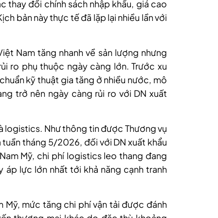
 thay đổi chính sách nhập khẩu, giá cao
ch bản này thực tế đã lặp lại nhiều lần với
Việt Nam tăng nhanh về sản lượng nhưng
ủi ro phụ thuộc ngày càng lớn. Trước xu
 chuẩn kỹ thuật gia tăng ở nhiều nước, mô
ng trở nên ngày càng rủi ro với DN xuất
là logistics. Như thông tin được Thương vụ
ạ tuần tháng 5/2026, đối với DN xuất khẩu
 Nam Mỹ, chi phí logistics leo thang đang
 áp lực lớn nhất tới khả năng cạnh tranh
am Mỹ, mức tăng chi phí vận tải được đánh
uyến thương mại khác do đặc thù khoảng