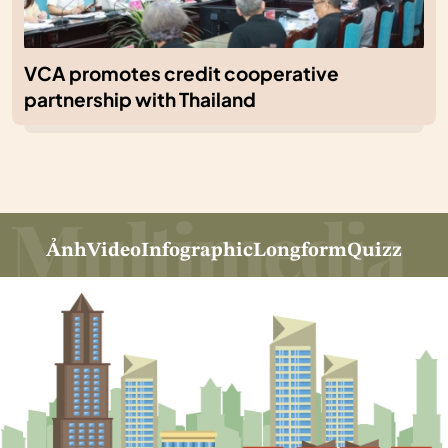
VCA promotes credit cooperative
partnership with Thailand
Ảnh
Video
Infographic
Longform
Quizz