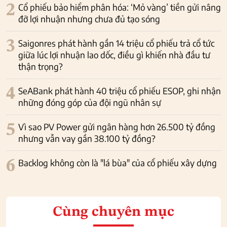
2
Cổ phiếu bảo hiểm phân hóa: ‘Mỏ vàng’ tiền gửi nâng
đỡ lợi nhuận nhưng chưa đủ tạo sóng
3
Saigonres phát hành gần 14 triệu cổ phiếu trả cổ tức
giữa lúc lợi nhuận lao dốc, điều gì khiến nhà đầu tư
thận trọng?
4
SeABank phát hành 40 triệu cổ phiếu ESOP, ghi nhận
những đóng góp của đội ngũ nhân sự
5
Vì sao PV Power gửi ngân hàng hơn 26.500 tỷ đồng
nhưng vẫn vay gần 38.100 tỷ đồng?
6
Backlog không còn là "lá bùa" của cổ phiếu xây dựng
Cùng chuyên mục