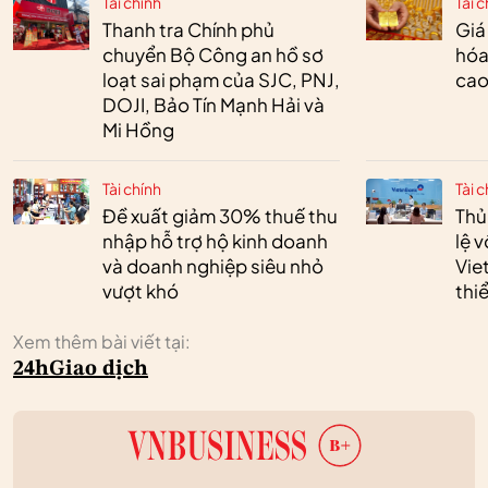
Tài chính
Tài c
Thanh tra Chính phủ
Giá
chuyển Bộ Công an hồ sơ
hóa
loạt sai phạm của SJC, PNJ,
cao
DOJI, Bảo Tín Mạnh Hải và
Mi Hồng
Tài chính
Tài c
Đề xuất giảm 30% thuế thu
Thủ
nhập hỗ trợ hộ kinh doanh
lệ 
và doanh nghiệp siêu nhỏ
Vie
vượt khó
thi
Xem thêm bài viết tại:
24h
Giao dịch