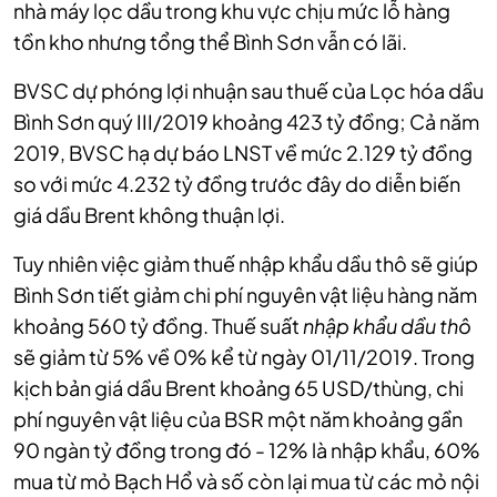
nhà máy lọc dầu trong khu vực chịu mức lỗ hàng
tồn kho nhưng tổng thể Bình Sơn vẫn có lãi.
BVSC dự phóng lợi nhuận sau thuế của Lọc hóa dầu
Bình Sơn quý III/2019 khoảng 423 tỷ đồng; Cả năm
2019, BVSC hạ dự báo LNST về mức 2.129 tỷ đồng
so với mức 4.232 tỷ đồng trước đây do diễn biến
giá dầu Brent không thuận lợi.
Tuy nhiên việc giảm thuế nhập khẩu dầu thô sẽ giúp
Bình Sơn tiết giảm chi phí nguyên vật liệu hàng năm
khoảng 560 tỷ đồng. Thuế suất
nhập khẩu dầu thô
sẽ giảm từ 5% về 0% kể từ ngày 01/11/2019. Trong
kịch bản giá dầu Brent khoảng 65 USD/thùng, chi
phí nguyên vật liệu của BSR một năm khoảng gần
90 ngàn tỷ đồng trong đó - 12% là nhập khẩu, 60%
mua từ mỏ Bạch Hổ và số còn lại mua từ các mỏ nội