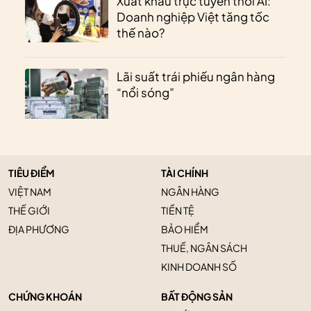
Xuất khẩu trực tuyến thời AI:
Doanh nghiệp Việt tăng tốc
thế nào?
Lãi suất trái phiếu ngân hàng
“nổi sóng”
TIÊU ĐIỂM
TÀI CHÍNH
VIỆT NAM
NGÂN HÀNG
THẾ GIỚI
TIỀN TỆ
ĐỊA PHƯƠNG
BẢO HIỂM
THUẾ, NGÂN SÁCH
KINH DOANH SỐ
CHỨNG KHOÁN
BẤT ĐỘNG SẢN