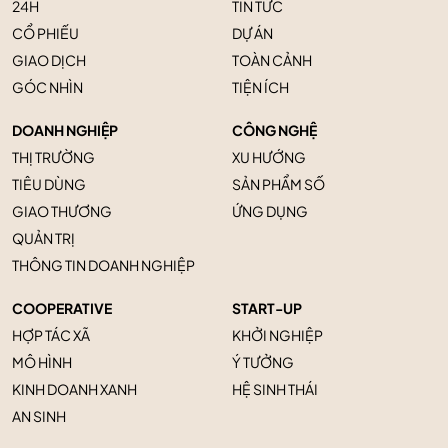
24H
TIN TỨC
CỔ PHIẾU
DỰ ÁN
GIAO DỊCH
TOÀN CẢNH
GÓC NHÌN
TIỆN ÍCH
DOANH NGHIỆP
CÔNG NGHỆ
THỊ TRƯỜNG
XU HƯỚNG
TIÊU DÙNG
SẢN PHẨM SỐ
GIAO THƯƠNG
ỨNG DỤNG
QUẢN TRỊ
THÔNG TIN DOANH NGHIỆP
COOPERATIVE
START-UP
HỢP TÁC XÃ
KHỞI NGHIỆP
MÔ HÌNH
Ý TƯỞNG
KINH DOANH XANH
HỆ SINH THÁI
AN SINH