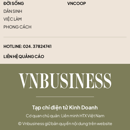
ĐỜI SỐNG
VNCOOP
DÂN SINH
VIỆC LÀM
PHONG CÁCH
HOTLINE:
024. 37824741
LIÊN HỆ QUẢNG CÁO
Tạp chí điện tử Kinh Doanh
Cơ quan chủ quản: Liên minh HTX Việt Nam
© Vnbusiness giữ bản quyền nội dung trên website