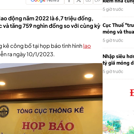
kiếm nhà cung
5 giờ trước
lao động năm 2022 là 6,7 triệu đồng,
c và tăng 759 nghìn đồng so với cùng kỳ
Cục Thuế "tr
mỏng và thua 
5 giờ trước
g kê công bố tại họp báo tình hình
lao
iễn ra ngày 10/1/2023.
Nhập siêu hơ
tỷ giá mỏng 
5 giờ trước