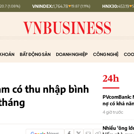
VNINDEX:
1,764.78
HNX30:
453.19
19.87 (1.11%)
5.87 (1.28%)
KHOÁN
BẤT ĐỘNG SẢN
DOANH NGHIỆP
CÔNG NGHỆ
COO
24h
am có thu nhập bình
PVcomBank: Nh
/tháng
nợ có khả nă
4 giờ trước
Nhiều 'ông lớ