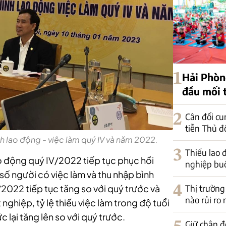
1
Hải Phòn
đầu mối 
2
Cân đối cu
tiễn Thủ đ
h lao động - việc làm quý IV và năm 2022.
3
Thiếu lao
o động quý IV/2022 tiếp tục phục hồi
nghiệp buộ
ố người có việc làm và thu nhập bình
4
Thị trường
2022 tiếp tục tăng so với quý trước và
nào rủi ro
 nghiệp, tỷ lệ thiếu việc làm trong độ tuổi
c lại tăng lên so với quý trước.
Giữ chân đ