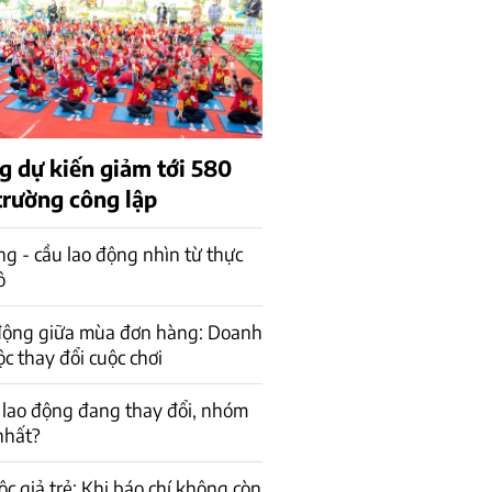
g dự kiến giảm tới 580
trường công lập
ng - cầu lao động nhìn từ thực
ô
 động giữa mùa đơn hàng: Doanh
c thay đổi cuộc chơi
 lao động đang thay đổi, nhóm
 nhất?
ộc giả trẻ: Khi báo chí không còn