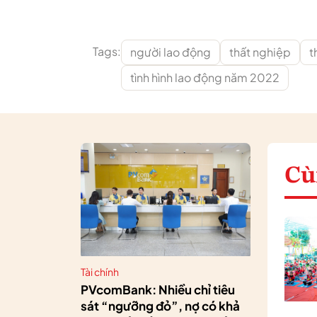
Tags:
người lao động
thất nghiệp
t
tình hình lao động năm 2022
Cù
Tài chính
PVcomBank: Nhiều chỉ tiêu
sát “ngưỡng đỏ”, nợ có khả