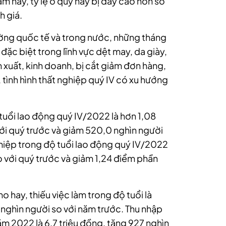
m nay, tỷ lệ ở quý này bị đẩy cao hơn so
h giá.
ường quốc tế và trong nước, những tháng
ặc biệt trong lĩnh vực dệt may, da giày,
 xuất, kinh doanh, bị cắt giảm đơn hàng,
 tình hình thất nghiệp quý IV có xu hướng
 tuổi lao động quý IV/2022 là hơn 1,08
với quý trước và giảm 520,0 nghìn người
ghiệp trong độ tuổi lao động quý IV/2022
 với quý trước và giảm 1,24 điểm phần
 hay, thiếu việc làm trong độ tuổi là
nghìn người so với năm trước.
Thu nhập
m 2022 là 6,7 triệu đồng, tăng 927 nghìn