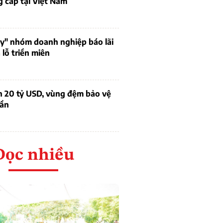
 cấp tại Việt Nam
uy" nhóm doanh nghiệp báo lãi
lỗ triền miên
n 20 tỷ USD, vùng đệm bảo vệ
dần
Đọc nhiều