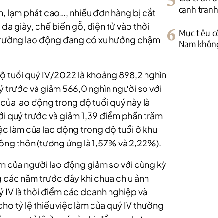
5
cạnh tranh
ảm, lạm phát cao…, nhiều đơn hàng bị cắt
da giày, chế biến gỗ, điện tử vào thời
6
Mục tiêu c
ị trường lao động đang có xu hướng chậm
Nam không
độ tuổi
quý IV/2022 là khoảng 898,2 nghìn
ý trước và giảm 566,0 nghìn người so với
 của lao động trong độ tuổi quý này là
i quý trước và giảm 1,39 điểm phần trăm
iệc làm của lao động trong độ tuổi ở khu
nông thôn (tương ứng là 1,57% và 2,22%).
làm của người lao động giảm so với cùng kỳ
g các năm trước đây khi chưa chịu ảnh
 IV là thời điểm các doanh nghiệp và
cho tỷ lệ thiếu việc làm của quý IV thường