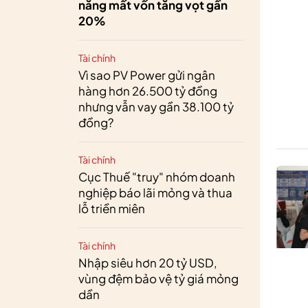
năng mất vốn tăng vọt gần
20%
Tài chính
Vì sao PV Power gửi ngân
hàng hơn 26.500 tỷ đồng
nhưng vẫn vay gần 38.100 tỷ
đồng?
Tài chính
Cục Thuế "truy" nhóm doanh
nghiệp báo lãi mỏng và thua
lỗ triền miên
Tài chính
Nhập siêu hơn 20 tỷ USD,
vùng đệm bảo vệ tỷ giá mỏng
dần