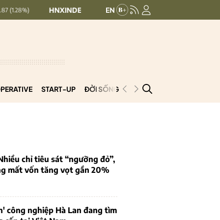
HNXINDEX:
292.64
UPCOMINDEX:
127.17
8.56 (2.84%)
+
PERATIVE
START-UP
ĐỜI SỐNG
PODCAST
VNCOOP
iều chỉ tiêu sát “ngưỡng đỏ”,
ng mất vốn tăng vọt gần 20%
n' công nghiệp Hà Lan đang tìm