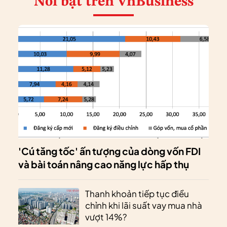
Nổi bật
trên VnBusiness
'Cú tăng tốc' ấn tượng của dòng vốn FDI
và bài toán nâng cao năng lực hấp thụ
Thanh khoản tiếp tục điều
chỉnh khi lãi suất vay mua nhà
vượt 14%?