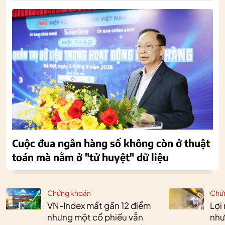
Cuộc đua ngân hàng số không còn ở thuật
toán mà nằm ở "tử huyệt" dữ liệu
Chứng khoán
Chứ
VN-Index mất gần 12 điểm
Lợi
nhưng một cổ phiếu vẫn
như