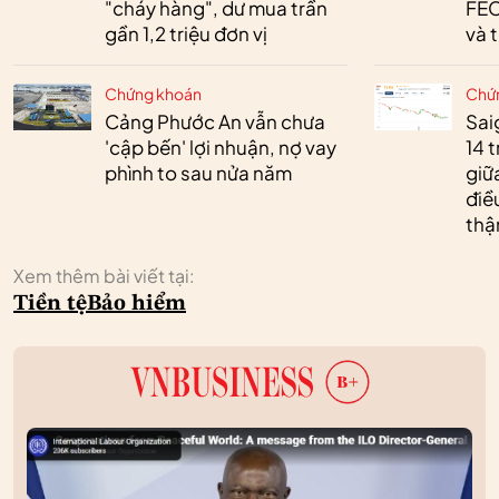
"cháy hàng", dư mua trần
FEC
gần 1,2 triệu đơn vị
và 
Chứng khoán
Chứ
Cảng Phước An vẫn chưa
Sai
'cập bến' lợi nhuận, nợ vay
14 t
phình to sau nửa năm
giữ
điề
thậ
Xem thêm bài viết tại:
Tiền tệ
Bảo hiểm