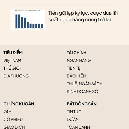
Tiền gửi lập kỷ lục, cuộc đua lãi
suất ngân hàng nóng trở lại
TIÊU ĐIỂM
TÀI CHÍNH
VIỆT NAM
NGÂN HÀNG
THẾ GIỚI
TIỀN TỆ
ĐỊA PHƯƠNG
BẢO HIỂM
THUẾ, NGÂN SÁCH
KINH DOANH SỐ
CHỨNG KHOÁN
BẤT ĐỘNG SẢN
24H
TIN TỨC
CỔ PHIẾU
DỰ ÁN
GIAO DỊCH
TOÀN CẢNH