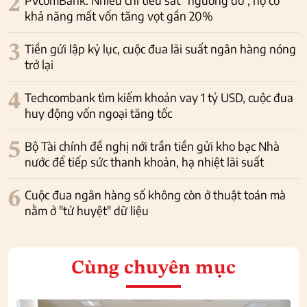
2
PVcomBank: Nhiều chỉ tiêu sát “ngưỡng đỏ”, nợ có
khả năng mất vốn tăng vọt gần 20%
3
Tiền gửi lập kỷ lục, cuộc đua lãi suất ngân hàng nóng
trở lại
4
Techcombank tìm kiếm khoản vay 1 tỷ USD, cuộc đua
huy động vốn ngoại tăng tốc
5
Bộ Tài chính đề nghị nới trần tiền gửi kho bạc Nhà
nước để tiếp sức thanh khoản, hạ nhiệt lãi suất
6
Cuộc đua ngân hàng số không còn ở thuật toán mà
nằm ở "tử huyệt" dữ liệu
Cùng chuyên mục