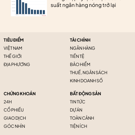
suất ngân hàng nóng trở lại
TIÊU ĐIỂM
TÀI CHÍNH
VIỆT NAM
NGÂN HÀNG
THẾ GIỚI
TIỀN TỆ
ĐỊA PHƯƠNG
BẢO HIỂM
THUẾ, NGÂN SÁCH
KINH DOANH SỐ
CHỨNG KHOÁN
BẤT ĐỘNG SẢN
24H
TIN TỨC
CỔ PHIẾU
DỰ ÁN
GIAO DỊCH
TOÀN CẢNH
GÓC NHÌN
TIỆN ÍCH