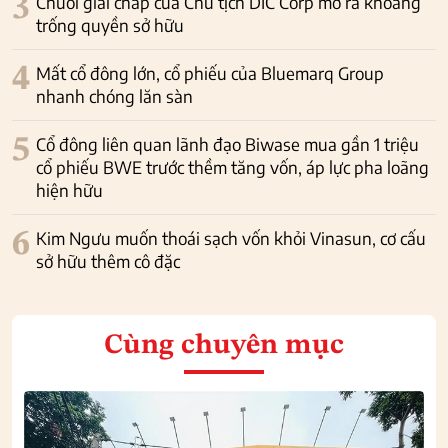
3
Chuỗi giải chấp của Chủ tịch DIC Corp mở ra khoảng
trống quyền sở hữu
4
Mất cổ đông lớn, cổ phiếu của Bluemarq Group
nhanh chóng lăn sàn
5
Cổ đông liên quan lãnh đạo Biwase mua gần 1 triệu
cổ phiếu BWE trước thềm tăng vốn, áp lực pha loãng
hiện hữu
6
Kim Ngưu muốn thoái sạch vốn khỏi Vinasun, cơ cấu
sở hữu thêm cô đặc
Cùng chuyên mục