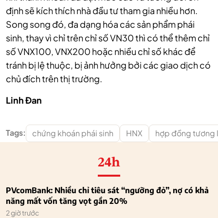
định sẽ kích thích nhà đầu tư tham gia nhiều hơn.
Song song đó, đa dạng hóa các sản phẩm phái
sinh, thay vì chỉ trên chỉ số VN30 thì có thể thêm chỉ
số VNX100, VNX200 hoặc nhiều chỉ số khác để
tránh bị lệ thuộc, bị ảnh hưởng bởi các giao dịch có
chủ đích trên thị trường.
Linh Đan
Tags:
chứng khoán phái sinh
HNX
hợp đồng tương l
24h
PVcomBank: Nhiều chỉ tiêu sát “ngưỡng đỏ”, nợ có khả
năng mất vốn tăng vọt gần 20%
2 giờ trước