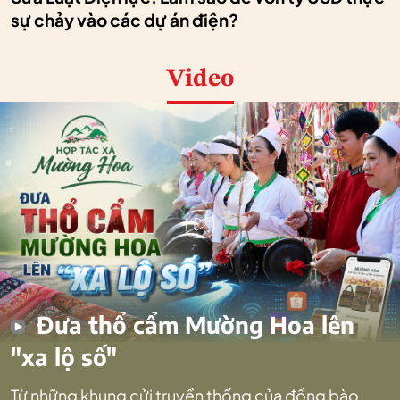
sự chảy vào các dự án điện?
Video
Đưa thổ cẩm Mường Hoa lên
"xa lộ số"
Từ những khung cửi truyền thống của đồng bào