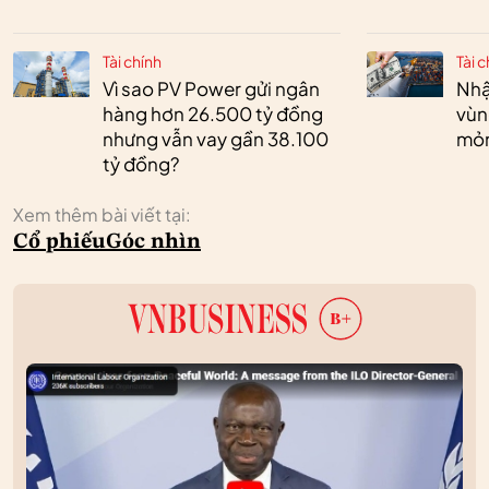
Tài chính
Tài c
Vì sao PV Power gửi ngân
Nhậ
hàng hơn 26.500 tỷ đồng
vùn
nhưng vẫn vay gần 38.100
mỏ
tỷ đồng?
Xem thêm bài viết tại:
Cổ phiếu
Góc nhìn