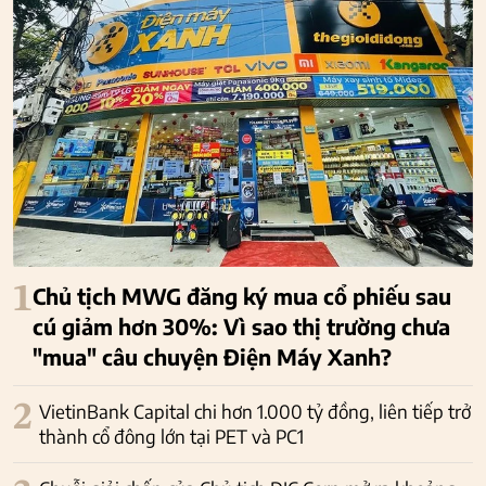
1
Chủ tịch MWG đăng ký mua cổ phiếu sau
cú giảm hơn 30%: Vì sao thị trường chưa
"mua" câu chuyện Điện Máy Xanh?
2
VietinBank Capital chi hơn 1.000 tỷ đồng, liên tiếp trở
thành cổ đông lớn tại PET và PC1