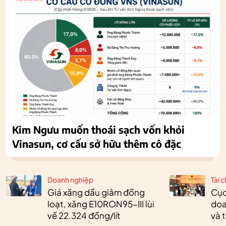
Kim Ngưu muốn thoái sạch vốn khỏi
Vinasun, cơ cấu sở hữu thêm cô đặc
Doanh nghiệp
Tài c
Giá xăng dầu giảm đồng
Cục
loạt, xăng E10RON95-III lùi
doa
về 22.324 đồng/lít
và 