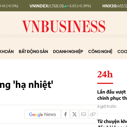
VNINDEX:
1,768.06
HNX30:
455.12
+ 6.83 (+0.39%)
+ 1.63 (+
KHOÁN
BẤT ĐỘNG SẢN
DOANH NGHIỆP
CÔNG NGHỆ
COO
24h
ng 'hạ nhiệt'
Lần đầu vượt 
chinh phục th
6 giờ trước
Từ chuyện khở