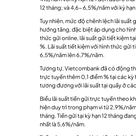
12 tháng; và 4,6- 6,5%/năm với kỳ hạn
Tuy nhiên, mức độ chênh lệch lãi suất
hướng tăng, đặc biệt áp dụng cho hình t
thức gửi online, lãi suất gửi tiết ki
%. Lãi suất tiết kiệm với hình thức gửi 
6,5%/năm lên 6,7%/năm.
Tương tự, Vietcombank đã có động thái 
trực tuyến thêm 0,1 điểm % tại các kỳ 
tương đương với lãi suất tại quầy ở cá
Biểu lãi suất tiền gửi trực tuyến theo
hiện duy trì trong phạm vi từ 2,9%/nă
tháng. Tiền gửi tại kỳ hạn 12 tháng 
nhất là 5,6%/năm.