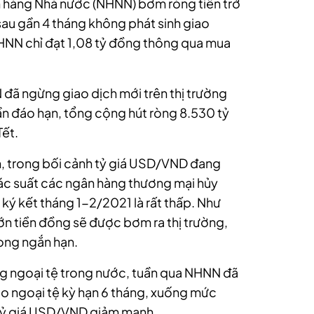
 hàng Nhà nước (NHNN) bơm ròng tiền trở
sau gần 4 tháng không phát sinh giao
NHNN chỉ đạt
1,08 tỷ đồng
thông qua mua
đã ngừng giao dịch mới trên thị trường
ần đáo hạn, tổng cộng hút ròng
8.530 tỷ
Tết.
, trong bối cảnh tỷ giá USD/VND đang
xác suất các ngân hàng thương mại hủy
ký kết tháng 1-2/2021 là rất thấp.
Như
lớn tiền đồng sẽ được bơm ra thị trường,
trong ngắn hạn.
ờng ngoại tệ trong nước, tuần qua NHNN đã
ào ngoại tệ kỳ hạn 6 tháng, xuống mức
tỷ giá USD/VND giảm mạnh.