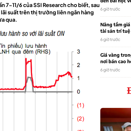
đến bài học v
tuần 7-11/6 của SSI Research cho biết, sau
6 giờ trước
lãi suất trên thị trường liên ngân hàng
ừa qua.
Nâng tầm giá 
tài sản trí tuệ
6 giờ trước
Giá vàng tro
nơi bán cao 
6 giờ trước