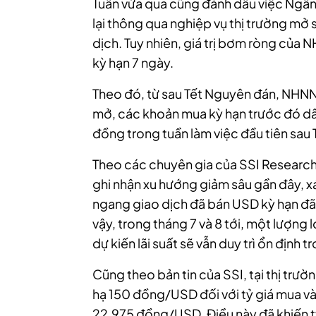
Tuần vừa qua cũng đánh dấu việc Ngân
lại thông qua nghiệp vụ thị trường mở 
dịch. Tuy nhiên, giá trị bơm ròng của 
kỳ hạn 7 ngày.
Theo đó, từ sau Tết Nguyên đán, NHNN 
mở, các khoản mua kỳ hạn trước đó d
đồng
trong tuần làm việc đầu tiên sau 
Theo các chuyên gia của SSI Research
ghi nhận xu hướng giảm sâu gần đây, 
ngang giao dịch đã bán USD kỳ hạn đã 
vậy, trong tháng 7 và 8 tới, một lượng 
dự kiến lãi suất sẽ vẫn duy trì ổn định 
Cũng theo bản tin của SSI, tại thị trư
hạ 150 đồng/USD đối với tỷ giá mua v
22.975 đồng/USD. Điều này đã khiến 