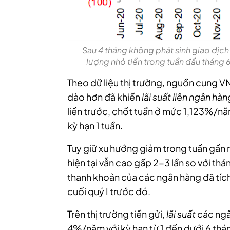
Sau 4 tháng không phát sinh giao dịch
lượng nhỏ tiền trong tuần đầu tháng
Theo dữ liệu thị trường, nguồn cung V
dào hơn đã khiến
lãi suất liên ngân hàn
liền trước, chốt tuần ở mức 1,123%/n
kỳ hạn 1 tuần.
Tuy giữ xu hướng giảm trong tuần gần 
hiện tại vẫn cao gấp 2-3 lần so với thá
thanh khoản của các ngân hàng đã tích
cuối quý I trước đó.
Trên thị trường tiền gửi,
lãi suất
các ngâ
4%/năm với kỳ hạn từ 1 đến dưới 6 th