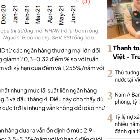
 qua thị trường mở, NHNN trở lại bơm ròng
 6. Nguồn: Bloomberg, SBV, SSI tổng hợp.
1
Thanh to
ND từ các ngân hàng thương mại lớn dồi
Việt - T
g
giảm từ 0,3-0,32 điểm % so với tuần
ăm với kỳ hạn qua đêm và 1,255%/năm với
2
Thủ tướng 
nước tại V
nhất nhưng mức lãi suất liên ngân hàng
3
Nam A Ban
ng 3 và đầu tháng 4. Điều này cho thấy dù
phòng, tỷ 
 cực trở lại nhưng vẫn không dồi dào như
4
Tỷ lệ nợ x
nhiều năm
n hàng đưa ra vẫn ổn định ở mức 2,9-
đánh giá tí
áng; 3,5-5,3%/năm với kỳ hạn 6 đến dưới