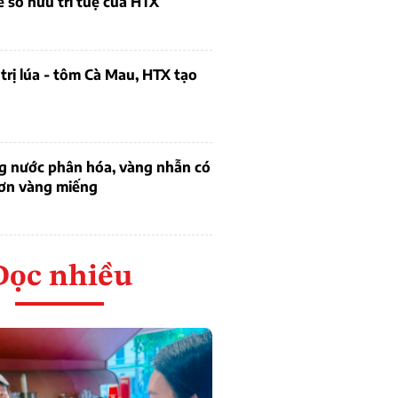
ề sở hữu trí tuệ của HTX
trị lúa - tôm Cà Mau, HTX tạo
ng nước phân hóa, vàng nhẫn có
hơn vàng miếng
Đọc nhiều