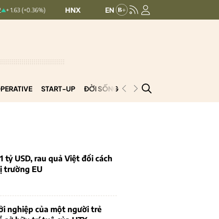
HNXINDEX:
293.44
UPCOMINDEX:
126.
0.36%)
+ 0.25 (+0.09%)
PERATIVE
START-UP
ĐỜI SỐNG
PODCAST
VNCOOP
1 tỷ USD, rau quả Việt đổi cách
ị trường EU
i nghiệp của một người trẻ