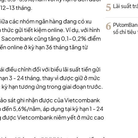
5
Lãi suất t
 12-13 tháng.
 giữa các nhóm ngân hàng đang có xu
6
PVcomBank
hức gửi tiết kiệm online. Ví dụ, với hình
số chỉ tiêu
ệm tại Sacombank cũng tăng 0,1-0,2% điểm
tiền online ở kỳ hạn 36 tháng tăng từ
điều chỉnh đối với biểu lãi suất tiền gửi
hạn 3 - 24 tháng, thay vì được giữ ở mức
c kỳ hạn tương ứng trong giai đoạn trước.
 khảo sát ghi nhận được của Vietcombank
m đến 5,6%/năm, áp dụng tại kỳ hạn 1 - 24
đang được Vietcombank niêm yết ở mức cao