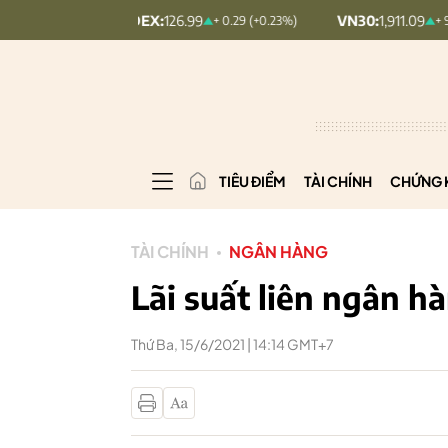
PCOMINDEX:
126.99
VN30:
1,911.09
+ 0.29 (+0.23%)
+ 9.45 (+0.5%)
TIÊU ĐIỂM
TÀI CHÍNH
CHỨNG 
TÀI CHÍNH
NGÂN HÀNG
Lãi suất liên ngân hà
Thứ Ba, 15/6/2021 | 14:14 GMT+7