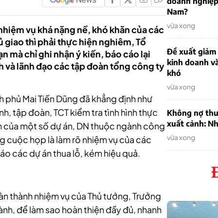
doanh nghiệp
Nam?
vừa xong
là nhiệm vụ khá nặng nề, khó khăn của các
giao thì phải thực hiện nghiêm, Tổ
Đề xuất giảm
 mà chỉ ghi nhận ý kiến, báo cáo lại
kinh doanh v
h và lãnh đạo các tập đoàn tổng công ty
khó
vừa xong
 phủ Mai Tiến Dũng đã khẳng định như
ành, tập đoàn, TCT kiểm tra tình hình thực
Không nợ thu
xuất cảnh: Nh
kém của một số dự án, DN thuộc ngành công
vừa xong
g cuộc họp là làm rõ nhiệm vụ của các
áo các dự án thua lỗ, kém hiệu quả.
hoàn thành nhiệm vụ của Thủ tướng, Trưởng
nh, để làm sao hoàn thiện đầy đủ, nhanh