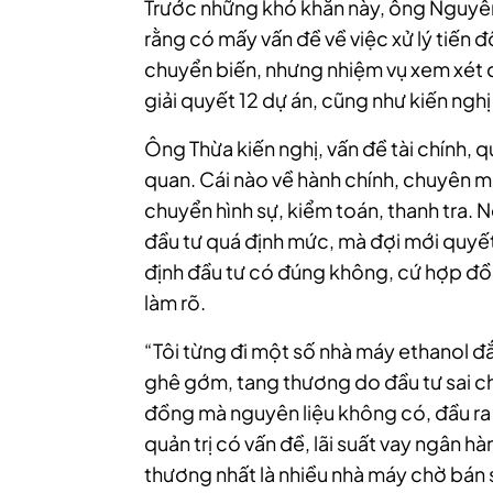
Trước những khó khăn này, ông Nguyễn
rằng có mấy vấn đề về việc xử lý tiến 
chuyển biến, nhưng nhiệm vụ xem xét c
giải quyết 12 dự án, cũng như kiến nghị 
Ông Thừa kiến nghị, vấn đề tài chính, 
quan. Cái nào về hành chính, chuyên mô
chuyển hình sự, kiểm toán, thanh tra. 
đầu tư quá định mức, mà đợi mới quyết
định đầu tư có đúng không, cứ hợp đồng
làm rõ.
“Tôi từng đi một số nhà máy ethanol đắ
ghê gớm, tang thương do đầu tư sai ch
đồng mà nguyên liệu không có, đầu ra
quản trị có vấn đề, lãi suất vay ngân h
thương nhất là nhiều nhà máy chờ bán 