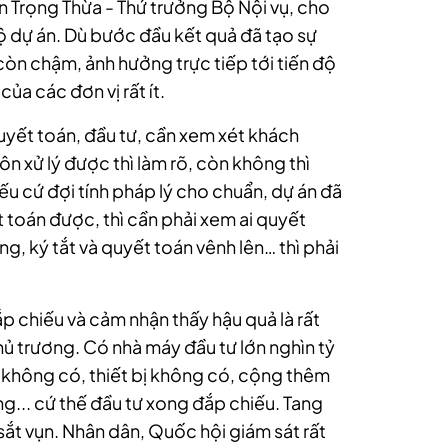
 Trọng Thừa - Thứ trưởng Bộ Nội vụ, cho
độ dự án. Dù bước đầu kết quả đã tạo sự
òn chậm, ảnh hưởng trực tiếp tới tiến độ
của các đơn vị rất ít.
quyết toán, đầu tư, cần xem xét khách
n xử lý được thì làm rõ, còn không thì
Nếu cứ đợi tính pháp lý cho chuẩn, dự án đã
 toán được, thì cần phải xem ai quyết
, ký tắt và quyết toán vênh lên… thì phải
p chiếu và cảm nhận thấy hậu quả là rất
ủ trương. Có nhà máy đầu tư lớn nghìn tỷ
 không có, thiết bị không có, cộng thêm
àng... cứ thế đầu tư xong đắp chiếu. Tang
sắt vụn. Nhân dân, Quốc hội giám sát rất