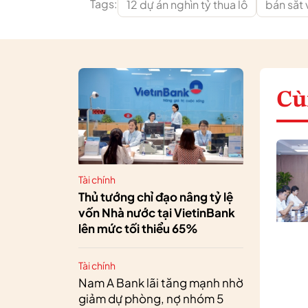
Tags:
12 dự án nghìn tỷ thua lỗ
bán sắt 
Cù
Tài chính
Thủ tướng chỉ đạo nâng tỷ lệ
vốn Nhà nước tại VietinBank
lên mức tối thiểu 65%
Tài chính
Nam A Bank lãi tăng mạnh nhờ
giảm dự phòng, nợ nhóm 5