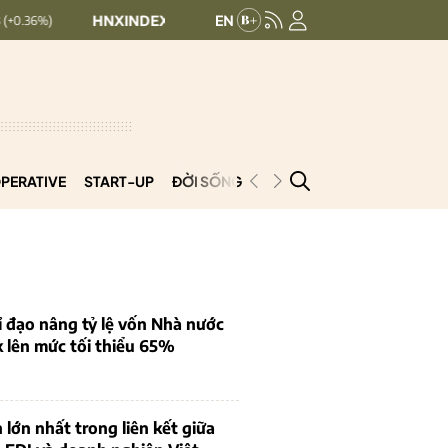
HNXINDEX:
293.44
UPCOMINDEX:
126.99
+ 0.25 (+0.09%)
PERATIVE
START-UP
ĐỜI SỐNG
PODCAST
VNCOOP
 đạo nâng tỷ lệ vốn Nhà nước
k lên mức tối thiểu 65%
 lớn nhất trong liên kết giữa