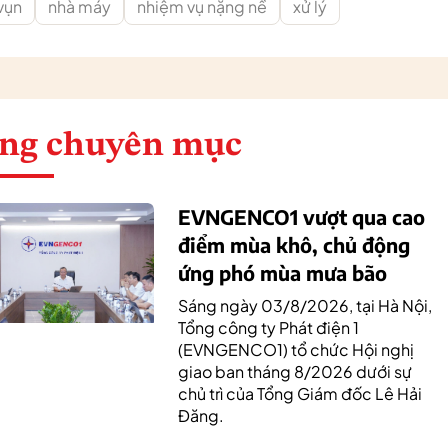
vụn
nhà máy
nhiệm vụ nặng nề
xử lý
ng chuyên mục
EVNGENCO1 vượt qua cao
điểm mùa khô, chủ động
ứng phó mùa mưa bão
Sáng ngày 03/8/2026, tại Hà Nội,
Tổng công ty Phát điện 1
(EVNGENCO1) tổ chức Hội nghị
giao ban tháng 8/2026 dưới sự
chủ trì của Tổng Giám đốc Lê Hải
Đăng.