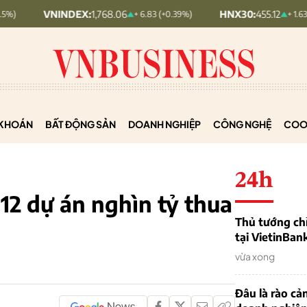
NINDEX:
1,768.06
HNX30:
455.12
+ 6.83 (+0.39%)
+ 1.63 (+0.36%)
KHOÁN
BẤT ĐỘNG SẢN
DOANH NGHIỆP
CÔNG NGHỆ
COO
24h
 12 dự án nghìn tỷ thua
Thủ tướng chỉ
tại VietinBan
vừa xong
Đâu là rào cản