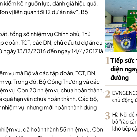
ến kiểm kê nguồn lực, đánh giá hiệu quả,
ơn vị liên quan tới 12 dự án này”, Bộ
soát, tổng số nhiệm vụ Chính phủ, Thủ
p đoàn, TCT, các DN, chủ đầu tư dự án cụ
 từ ngày 13/12/2016 đến ngày 14/4/2017 là
1
Tiếp sức 
diện nga
ệm vụ mà Bộ và các tập đoàn, TCT, DN,
đường
iệm vụ. Trong đó, Bộ Công Thương và các
iệm vụ. Còn 20 nhiệm vụ chưa hoàn thành,
2
EVNGENCO1
ã quá hạn vẫn chưa hoàn thành. Các bộ,
chủ động 
9 nhiệm vụ, nhưng mới hoàn thành đúng
3
Hà Nội đề 
bỏ "rào cả
khó tiếp c
hiệm vụ, đã hoàn thành 55 nhiệm vụ. Còn