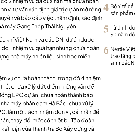
ó có 2 nhiệm vụ đã quá hạn mà chưa hoàn
4
Bộ Y tế đề
n vị tư vấn xác định giá trị dự án mở rộng
sản phẩm 
uyên và báo cáo việc thẩm định, xác định
 nhà máy Gang Thép Thái Nguyên.
5
Từ dinh dư
50 năm đồ
ầu khí Việt Nam và các DN, dự án được
g đó 1 nhiệm vụ quá hạn nhưng chưa hoàn
6
Nestlé Việ
trao tặng b
dựng nhà máy nhiên liệu sinh học miền
sinh Bắc N
ệm vụ chưa hoàn thành, trong đó 4 nhiệm
thể, chưa xử lý dứt điểm những vấn đề
 đồng EPC dự án; chưa hoàn thành báo
g nhà máy phân đạm Hà Bắc; chưa xử lý
 làm rõ trách nhiệm đơn vị, cá nhân để
án, thay đổi một số thiết bị. Tập đoàn
 kết luận của Thanh tra Bộ Xây dựng và