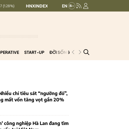
HNXINDEX:
292.64
UPCOMINDEX:
127.17
8.56 (2.84%)
PERATIVE
START-UP
ĐỜI SỐNG
PODCAST
VNCOOP
iều chỉ tiêu sát “ngưỡng đỏ”,
ng mất vốn tăng vọt gần 20%
n' công nghiệp Hà Lan đang tìm