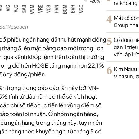
ra khoảng
4
Mất cổ đôn
Group nha
SSI Reseach
 cổ phiếu ngân hàng đã thu hút mạnh dòng
5
Cổ đông l
gần 1 triệ
g tháng 5 lên mặt bằng cao mới trong lịch
vốn, áp lự
h qua kênh khớp lệnh trên toàn thị trường
 trong đó trên HOSE tăng mạnh hơn 22,1%
6
Kim Ngưu 
486 tỷ đồng/phiên.
Vinasun, c
hận trọng trong báo cáo lần này bởi VN-
% tính từ đầu năm có thể sẽ kích hoạt
các chỉ số tiếp tục tiến lên vùng điểm số
 bảo toàn lợi nhuận. Ở nhóm ngân hàng,
iếu ngân hàng trong tháng này, tuy nhiên
gân hàng theo khuyến nghị từ tháng 5 có