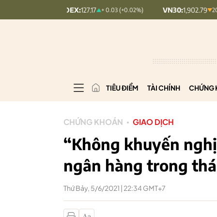
UPCOMINDEX:
127.17
VN30:
1,902.79
+ 0.03 (+0.02%)
20.7 (1.08%)
TIÊU ĐIỂM
TÀI CHÍNH
CHỨNG 
CHỨNG KHOÁN
GIAO DỊCH
“Không khuyến nghị
ngân hàng trong th
Thứ Bảy, 5/6/2021 | 22:34 GMT+7