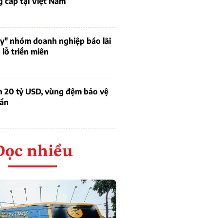
 cấp tại Việt Nam
uy" nhóm doanh nghiệp báo lãi
lỗ triền miên
n 20 tỷ USD, vùng đệm bảo vệ
dần
Đọc nhiều