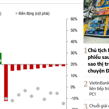
1
Chủ tịch
phiếu sa
sao thị 
chuyện 
2
VietinBank
liên tiếp t
PC1
3
Chuỗi giải