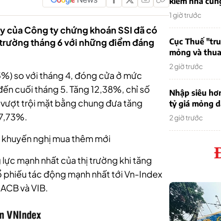
kiếm nhà cung
1 giờ trước
ây của Công ty chứng khoán SSI đã có
 trường tháng 6 với những điểm đáng
Cục Thuế "tr
mỏng và thua 
2 giờ trước
5%) so với tháng 4, đóng cửa ở mức
đến cuối tháng 5. Tăng 12,38%, chỉ số
Nhập siêu hơ
̛ợt trội mặt bằng chung đưa tăng
tỷ giá mỏng 
 37,73%.
2 giờ trước
 khuyến nghị mua thêm mới
lực mạnh nhất của thị trường khi tăng
 phiếu tác động mạnh nhất tới Vn-Index
 ACB và VIB.