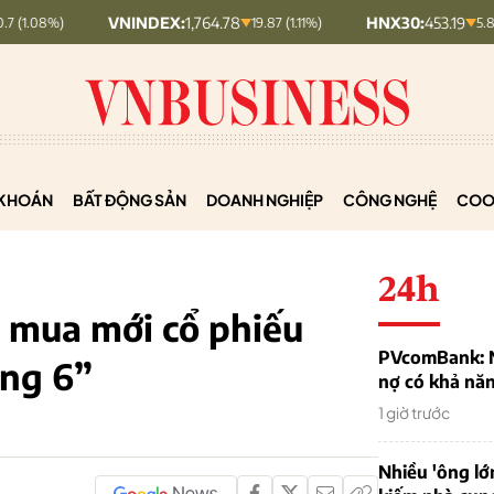
VNINDEX:
1,764.78
HNX30:
453.19
19.87 (1.11%)
5.87 (1.28%)
KHOÁN
BẤT ĐỘNG SẢN
DOANH NGHIỆP
CÔNG NGHỆ
COO
24h
 mua mới cổ phiếu
PVcomBank: Nh
áng 6”
nợ có khả nă
1 giờ trước
Nhiều 'ông lớ