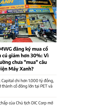
 MWG đăng ký mua cổ
u cú giảm hơn 30%: Vì
trường chưa "mua" câu
Điện Máy Xanh?
 Capital chi hơn 1.000 tỷ đồng,
rở thành cổ đông lớn tại PET và
 chấp của Chủ tịch DIC Corp mở