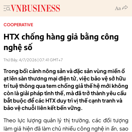
COOPERATIVE
HTX chống hàng giả bằng công
nghệ số
Thứ Bảy, 4/7/2026 | 07:41 GMT+7
Trong bối cảnh nông sản và đặc sản vùng miền ồ
ạt lên sàn thương mại điện tử, việc bảo vệ sở hữu
trí tuệ thông qua tem chống giả thế hệ mới không
còn là giải pháp tình thế, mà đã trở thành yêu cầu
bắt buộc để các HTX duy trì vị thế cạnh tranh và
bảo vệ chuỗi liên kết bền vững.
Theo lực lượng quản l
ý th
ị trường, c
ác đ
ối tượng
l
àm gi
ả hiện đ
ã làm ch
ủ nhiều c
ông ngh
ệ in ấn, sao