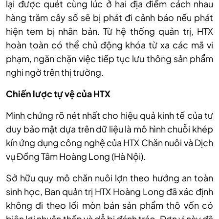
lại được qu
ét cùng lúc
ở hai địa điểm c
ách nhau
hàng trăm cây s
ố sẽ bị ph
át đi c
ảnh b
áo n
ếu ph
át
hi
ện tem bị nh
ân b
ản. Từ hệ thống quản trị, HTX
ho
àn toàn có th
ể chủ động kh
óa t
ừ xa c
ác mã vi
ph
ạm, ngăn chặn việc tiếp tục lưu th
ông s
ản phẩm
nghi ngờ tr
ên th
ị trường.
Chiến lược tự vệ của HTX
Minh chứng r
õ nét nh
ất cho hiệu quả kinh tế của tư
duy bảo mật dựa tr
ên d
ữ liệu l
à mô hình chu
ỗi kh
ép
kín
ứng dụng c
ông ngh
ệ của HTX Chăn nu
ôi và D
ịch
vụ Đồng T
âm Hoàng Long (Hà N
ội).
Sở hữu quy m
ô chăn nuôi l
ợn theo hướng an to
àn
sinh h
ọc, Ban quản trị HTX Ho
àng Long đã xác đ
ịnh
kh
ông đi theo l
ối m
òn bán s
ản phẩm th
ô v
ốn c
ó
biên l
ợi nhuận thấp v
à d
ễ bị đ
ánh tráo. Đơn v
ị n
ày đã