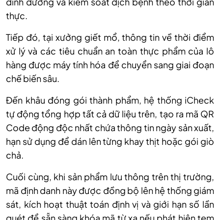
dinh dưỡng v
à ki
ểm so
át d
ịch bệnh theo thời gian
thực.
Tiếp đ
ó, t
ại xưởng giết mổ, th
ông tin v
ề thời điểm
xử l
ý và các tiêu chu
ẩn an to
àn th
ực phẩm của l
ô
hàng đư
ợc m
áy tính hóa đ
ể chuyển sang giai đoạn
chế biến s
âu.
Đ
ến kh
âu đóng gói thành ph
ẩm, hệ thống iCheck
tự động tổng hợp tất cả dữ liệu tr
ên, t
ạo ra m
ã QR
Code đ
ộng độc nhất chứa th
ông tin ngày s
ản xuất,
hạn sử dụng để d
án lên t
ừng khay thịt hoặc g
ói giò
ch
ả.
Cuối c
ùng, khi s
ản phẩm lưu th
ông trên th
ị trường,
m
ã đ
ịnh danh n
ày đư
ợc đồng bộ l
ên h
ệ thống gi
ám
sát, kích ho
ạt thuật to
án đ
ịnh vị v
à gi
ới hạn số lần
qu
ét đ
ể sẵn s
àng khóa mã t
ừ xa nếu ph
át hi
ện tem