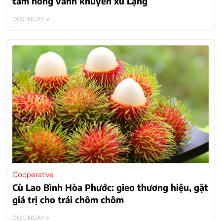
tầm hồng vành khuyên xứ Lạng
ĐỌC NGAY
Cooperative
Cù Lao Bình Hòa Phước: gieo thương hiệu, gặt
giá trị cho trái chôm chôm
ĐỌC NGAY