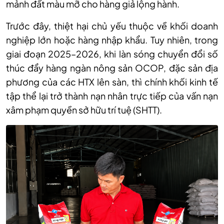
m
ảnh đất m
àu m
ỡ cho h
àng gi
ả lộng h
ành.
Trư
ớc đ
ây, thi
ệt hại chủ yếu thuộc về khối doanh
nghiệp lớn hoặc h
àng nh
ập khẩu. Tuy nhi
ên, trong
giai đo
ạn 2025–2026, khi l
àn sóng chuy
ển đổi số
th
úc đ
ẩy h
àng ngàn nông s
ản OCOP, đặc sản địa
phương của c
ác HTX lên sàn, thì chính kh
ối kinh tế
tập thể lại trở th
ành n
ạn nh
ân tr
ực tiếp của vấn nạn
x
âm ph
ạm quyền sở hữu tr
í tu
ệ (SHTT).