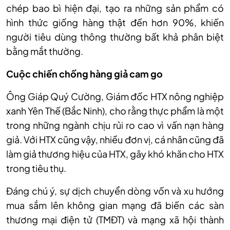
ch
ép bao bì hi
ện đại, tạo ra những sản phẩm c
ó
hình th
ức giống h
àng th
ật đến hơn 90%, khiến
người ti
êu dùng thông thư
ờng bất khả ph
ân bi
ệt
bằng mắt thường.
Cuộc chiến chống hàng giả cam go
Ông Giáp Quý Cư
ờng, Gi
ám đ
ốc HTX n
ông nghi
ệp
xanh Y
ên Th
ế (Bắc Ninh), cho rằng thực phẩm l
à m
ột
trong những ng
ành ch
ịu rủi ro cao v
ì v
ấn nạn h
àng
gi
ả. Với
HTX cũng vậy, nhiều đơn vị, c
á nhân cũng đã
làm gi
ả thương hiệu của HTX, g
ây khó khăn cho HTX
trong tiêu th
ụ.
Đ
áng chú ý, s
ự dịch chuyển d
òng v
ốn v
à xu hư
ớng
mua sắm l
ên không gian m
ạng đ
ã bi
ến c
ác sàn
thương m
ại điện tử (TMĐT) v
à m
ạng x
ã h
ội th
ành