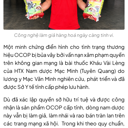
Công nghệ làm giả hàng hoá ngày càng tinh vi.
Một minh chứng điển h
ình cho tình tr
ạng thương
hiệu OCOP bị bủa v
ây b
ởi vấn nạn x
âm ph
ạm quyền
tr
ên không gian m
ạng l
à bài thu
ốc Kh
áu Vài Lèng
c
ủa HTX Nam dược Mạc Minh (Tuy
ên Quang) do
lương y M
ạc Văn Minh nghi
ên c
ứu, ph
át tri
ển v
à đã
đư
ợc Sở Y tế tỉnh cấp ph
ép lưu hành.
Dù đã xác l
ập quyền sở hữu tr
í tu
ệ v
à đư
ợc c
ông
nh
ận l
à s
ản phẩm OCOP cấp tỉnh, d
òng nam dư
ợc
n
ày v
ẫn bị l
àm gi
ả, l
àm nhái và rao bán tràn lan trên
các trang m
ạng x
ã h
ội. Trong khi theo quy chuẩn,