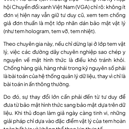
hội Chuyển đổi xanh Việt Nam (VGA) chỉ rõ: kh
ông ít
đơn v
ị hiện nay vẫn giữ tư duy cũ, xem tem chống
giả đơn thuần l
à m
ột lớp nh
ãn dán b
ảo mật vật l
ý
(như tem hologram, tem v
ỡ, tem nhiệt).
Theo chuy
ên gia này, n
ếu chỉ dừng lại ở lớp tem vật
l
ý, vi
ệc c
ác đư
ờng d
ây chuyên nghi
ệp sao ch
ép y
nguyên v
ề mặt h
ình th
ức l
à đi
ều kh
ó tránh kh
ỏi.
Chống h
àng gi
ả, h
àng nhái trong k
ỷ nguy
ên s
ố phải
l
à bài toán c
ủa hệ thống quản l
ý d
ữ liệu, thay v
ì ch
ỉ l
à
bài toán in
ấn th
ông thư
ờng.
Do đ
ó, s
ự thay đổi lớn cần phải đến từ tư duy để
đưa từ bảo mật h
ình th
ức sang bảo mật dựa tr
ên d
ữ
liệu. Khi thủ đoạn l
àm gi
ả ng
ày càng tinh vi, nh
ững
giải ph
áp ch
ỉ dựa v
ào đ
ặc điểm vật l
ý c
ủa tem ho
àn
toàn b
ất lực v
à không th
ể theo kịp thực tế.