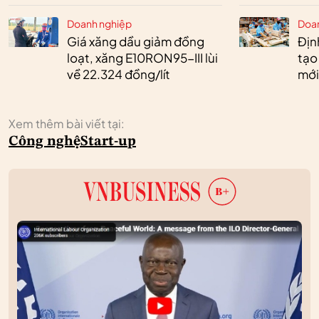
Doanh nghiệp
Doa
Giá xăng dầu giảm đồng
Định
loạt, xăng E10RON95-III lùi
tạo
về 22.324 đồng/lít
mới
Xem thêm bài viết tại:
Công nghệ
Start-up