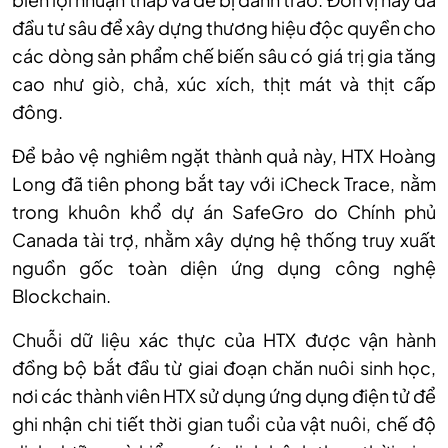
đ
ầu tư s
âu đ
ể x
ây d
ựng thương hiệu độc quyền cho
c
ác dòng s
ản phẩm chế biến s
âu có giá tr
ị gia tăng
cao như gi
ò, ch
ả, x
úc xích, th
ịt m
át và th
ịt cấp
đ
ông.
Đ
ể bảo vệ nghi
êm ng
ặt th
ành qu
ả n
ày, HTX Hoàng
Long đã tiên phong b
ắt tay với iCheck Trace, nằm
trong khu
ôn kh
ổ dự
án SafeGro do Chính ph
ủ
Canada t
ài tr
ợ, nhằm x
ây d
ựng hệ thống truy xuất
nguồn gốc to
àn di
ện ứng dụng c
ông ngh
ệ
Blockchain.
Chuỗi dữ liệu x
ác th
ực của HTX được vận h
ành
đ
ồng bộ bắt đầu từ giai đoạn chăn nu
ôi sinh h
ọc,
nơi c
ác thành viên HTX s
ử dụng ứng dụng điện tử để
ghi nhận chi tiết thời gian tuổi của vật nu
ôi, ch
ế độ