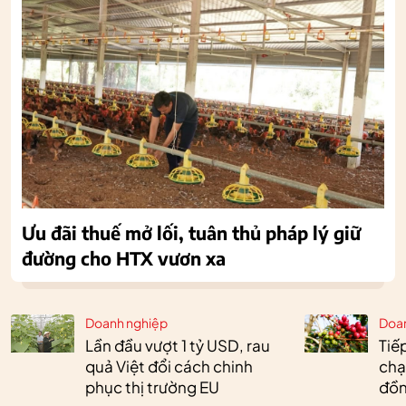
Ưu đãi thuế mở lối, tuân thủ pháp lý giữ
đường cho HTX vươn xa
Doanh nghiệp
Doa
Lần đầu vượt 1 tỷ USD, rau
Tiế
quả Việt đổi cách chinh
chạ
phục thị trường EU
đồn