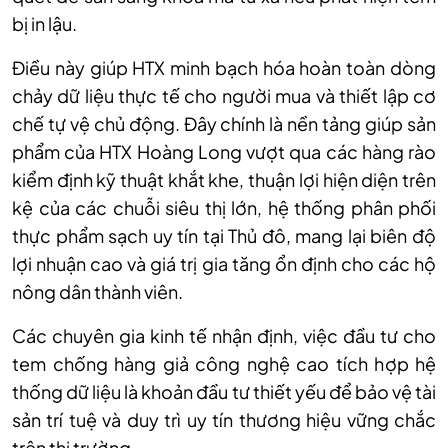
bị in lậu.
Điều n
ày giúp HTX minh b
ạch h
óa hoàn toàn dòng
ch
ảy dữ liệu thực tế cho người mua v
à thi
ết lập cơ
chế tự vệ chủ động. Đ
ây chính là n
ền tảng gi
úp s
ản
phẩm của HTX Ho
àng Long vư
ợt qua c
ác hàng rào
ki
ểm định kỹ thuật khắt khe, thuận lợi hiện diện tr
ên
k
ệ của c
ác chu
ỗi si
êu th
ị lớn, hệ thống ph
ân ph
ối
thực phẩm sạch uy t
ín t
ại Thủ đ
ô, mang l
ại bi
ên đ
ộ
lợi nhuận cao v
à giá tr
ị gia tăng ổn định cho c
ác h
ộ
n
ông dân thành viên.
Các chuyên gia kinh t
ế nhận định, việc đầu tư cho
tem chống h
àng gi
ả c
ông ngh
ệ cao t
ích h
ợp hệ
thống dữ liệu l
à kho
ản đầu tư thiết yếu để bảo vệ t
ài
s
ản tr
í tu
ệ v
à duy trì uy tín thương hi
ệu vững chắc
tr
ên th
ị trường.