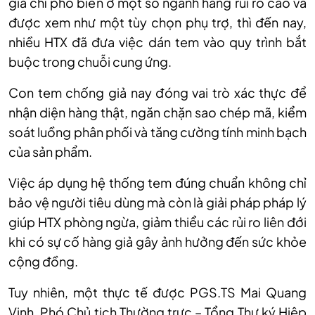
giả chỉ phổ biến ở một số ng
ành hàng r
ủi ro cao v
à
đư
ợc xem như một t
ùy ch
ọn phụ trợ, th
ì đ
ến nay,
nhiều HTX đ
ã đưa vi
ệc d
án tem vào quy trình b
ắt
buộc trong chuỗi cung ứng.
Con tem chống giả nay đ
óng vai trò xác th
ực để
nhận diện h
àng th
ật, ngăn chặn sao ch
ép mã, ki
ểm
so
át lu
ồng ph
ân ph
ối v
à tăng cư
ờng t
ính minh b
ạch
của sản phẩm.
Việc
áp d
ụng hệ thống tem đ
úng chu
ẩn kh
ông ch
ỉ
bảo vệ người ti
êu dùng mà còn là gi
ải ph
áp pháp lý
giúp HTX phòng ng
ừa, giảm thiểu c
ác r
ủi ro li
ên đ
ới
khi c
ó s
ự cố h
àng gi
ả g
ây
ảnh hưởng đến sức khỏe
cộng đồng.
Tuy nhi
ên, m
ột thực tế được PGS.TS Mai Quang
Vinh, Ph
ó Ch
ủ tịch Thường trực – Tổng Thư k
ý Hi
ệp