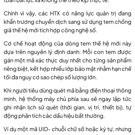
Ch
ính vì v
ậy, c
ác HTX có năng l
ực quản trị đang
khẩn trương chuyển dịch sang sử dụng tem chống
giả thế hệ mới t
ích h
ợp c
ông ngh
ệ số.
Cơ chế hoạt động của d
òng tem th
ế hệ mới n
ày
d
ựa tr
ên nguyên lý đ
ịnh danh: Mỗi con tem được
g
án m
ột m
ã xác th
ực duy nhất cho từng sản phẩm
ri
êng bi
ệt, kết hợp nhiều lớp bảo mật nhằm hạn chế
tối đa nguy cơ sao ch
ép s
ố lượng lớn.
Khi người ti
êu dùng quét mã b
ằng điện thoại th
ông
minh, h
ệ thống m
áy ch
ủ ph
ía sau s
ẽ ngay lập tức
ghi nhận lịch sử qu
ét (th
ời gian, vị tr
í, thi
ết bị), tự
động ph
ân tích các d
ấu hiệu bất thường.
V
í d
ụ một m
ã UID- chu
ỗi chữ số hoặc k
ý t
ự, nhưng