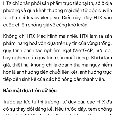
HTX chỉ ph
ân ph
ối sản phẩm trực tiếp tại trụ sở ở địa
phương v
à qua kênh thương m
ại điện tử độc quyền
tại địa chỉ khauvaileng.vn. Điều n
ày, đ
ẩy HTX v
ào
cu
ộc chiến chống giả v
ô cùng khó khăn.
Kh
ông ch
ỉ HTX Mạc Minh m
à nhi
ều HTX l
àm ra s
ản
phẩm, h
àng hoá v
ốn dựa tr
ên uy tín c
ủa v
ùng tr
ồng,
quy tr
ình canh tác nghiêm ng
ặt (VietGAP, hữu cơ,
hay nghi
ên c
ứu quy tr
ình s
ản xuất ri
êng). Khi b
ị l
àm
gi
ả, thiệt hại kh
ông ch
ỉ l
à doanh thu mà nguy hi
ểm
hơn l
à
ảnh hưởng đến chuỗi li
ên k
ết, ảnh hưởng trực
tiếp đến sinh kế của c
ác h
ộ n
ông dân thành viên.
B
ảo mật dựa tr
ên d
ữ liệu
Trước
áp l
ực từ thị trường, tư duy của c
ác HTX đã
có s
ự thay đổi đ
áng k
ể. Nếu trước đ
ây, tem ch
ống