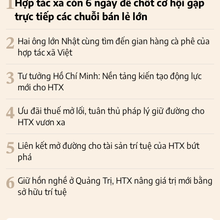
1
Hợp tác xã còn 6 ngày để chốt cơ hội gặp
trực tiếp các chuỗi bán lẻ lớn
2
Hai ông lớn Nhật cùng tìm đến gian hàng cà phê của
hợp tác xã Việt
3
Tư tưởng Hồ Chí Minh: Nền tảng kiến tạo động lực
mới cho HTX
4
Ưu đãi thuế mở lối, tuân thủ pháp lý giữ đường cho
HTX vươn xa
5
Liên kết mở đường cho tài sản trí tuệ của HTX bứt
phá
6
Giữ hồn nghề ở Quảng Trị, HTX nâng giá trị mới bằng
sở hữu trí tuệ