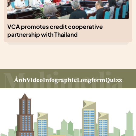
VCA promotes credit cooperative
partnership with Thailand
Ảnh
Video
Infographic
Longform
Quizz