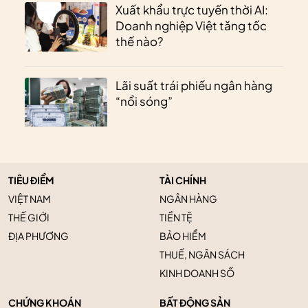
Xuất khẩu trực tuyến thời AI:
Doanh nghiệp Việt tăng tốc
thế nào?
Lãi suất trái phiếu ngân hàng
“nổi sóng”
TIÊU ĐIỂM
TÀI CHÍNH
VIỆT NAM
NGÂN HÀNG
THẾ GIỚI
TIỀN TỆ
ĐỊA PHƯƠNG
BẢO HIỂM
THUẾ, NGÂN SÁCH
KINH DOANH SỐ
CHỨNG KHOÁN
BẤT ĐỘNG SẢN