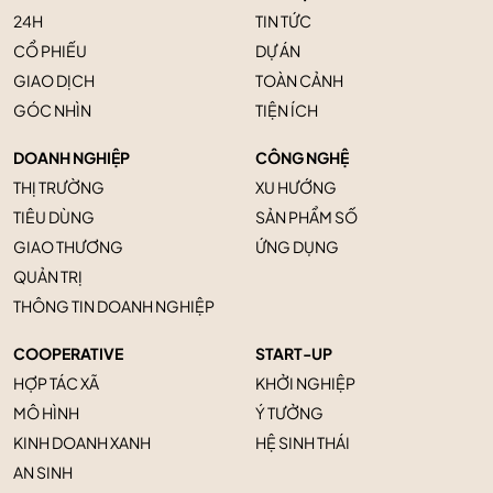
24H
TIN TỨC
CỔ PHIẾU
DỰ ÁN
GIAO DỊCH
TOÀN CẢNH
GÓC NHÌN
TIỆN ÍCH
DOANH NGHIỆP
CÔNG NGHỆ
THỊ TRƯỜNG
XU HƯỚNG
TIÊU DÙNG
SẢN PHẨM SỐ
GIAO THƯƠNG
ỨNG DỤNG
QUẢN TRỊ
THÔNG TIN DOANH NGHIỆP
COOPERATIVE
START-UP
HỢP TÁC XÃ
KHỞI NGHIỆP
MÔ HÌNH
Ý TƯỞNG
KINH DOANH XANH
HỆ SINH THÁI
AN SINH