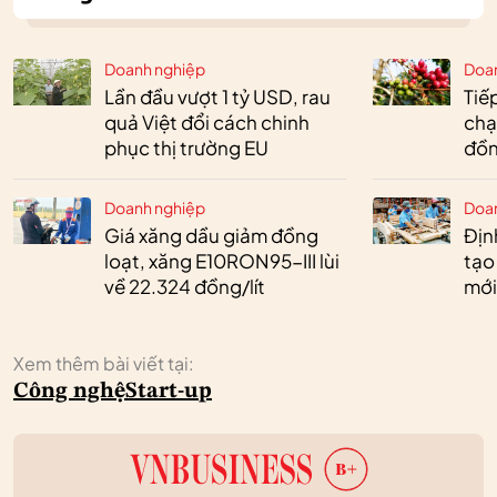
Doanh nghiệp
Doa
Lần đầu vượt 1 tỷ USD, rau
Tiế
quả Việt đổi cách chinh
chạ
phục thị trường EU
đồn
Doanh nghiệp
Doa
Giá xăng dầu giảm đồng
Định
loạt, xăng E10RON95-III lùi
tạo
về 22.324 đồng/lít
mới
Xem thêm bài viết tại:
Công nghệ
Start-up