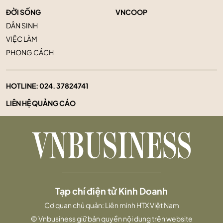
ĐỜI SỐNG
VNCOOP
DÂN SINH
VIỆC LÀM
PHONG CÁCH
HOTLINE:
024. 37824741
LIÊN HỆ QUẢNG CÁO
Tạp chí điện tử Kinh Doanh
Cơ quan chủ quản: Liên minh HTX Việt Nam
© Vnbusiness giữ bản quyền nội dung trên website