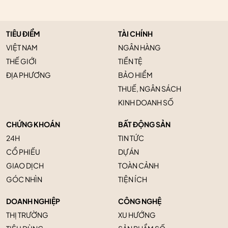
TIÊU ĐIỂM
TÀI CHÍNH
VIỆT NAM
NGÂN HÀNG
THẾ GIỚI
TIỀN TỆ
ĐỊA PHƯƠNG
BẢO HIỂM
THUẾ, NGÂN SÁCH
KINH DOANH SỐ
CHỨNG KHOÁN
BẤT ĐỘNG SẢN
24H
TIN TỨC
CỔ PHIẾU
DỰ ÁN
GIAO DỊCH
TOÀN CẢNH
GÓC NHÌN
TIỆN ÍCH
DOANH NGHIỆP
CÔNG NGHỆ
THỊ TRƯỜNG
XU HƯỚNG