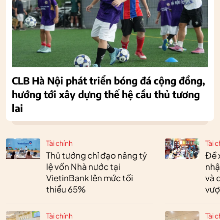
CLB Hà Nội phát triển bóng đá cộng đồng,
hướng tới xây dựng thế hệ cầu thủ tương
lai
Tài chính
Tài c
Thủ tướng chỉ đạo nâng tỷ
Đề 
lệ vốn Nhà nước tại
nhậ
VietinBank lên mức tối
và 
thiểu 65%
vượ
Tài chính
Tài c