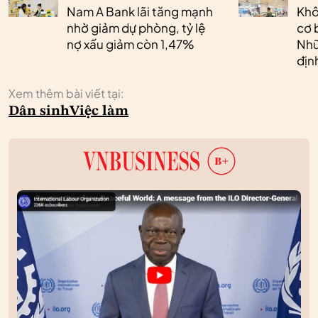
Nam A Bank lãi tăng mạnh
Khô
nhờ giảm dự phòng, tỷ lệ
cơ 
nợ xấu giảm còn 1,47%
Nhữ
địn
Xem thêm bài viết tại:
Dân sinh
Việc làm