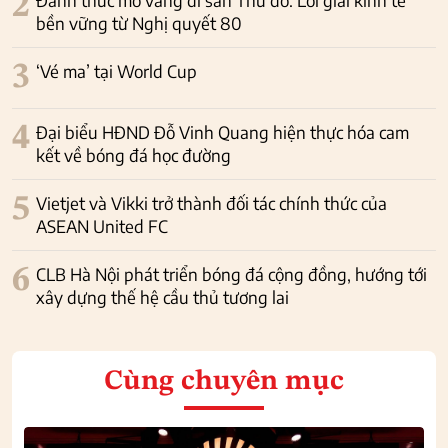
2
Đánh thức mỏ vàng di sản Thủ đô: Lời giải kinh tế
bền vững từ Nghị quyết 80
3
‘Vé ma’ tại World Cup
4
Đại biểu HĐND Đỗ Vinh Quang hiện thực hóa cam
kết về bóng đá học đường
5
Vietjet và Vikki trở thành đối tác chính thức của
ASEAN United FC
6
CLB Hà Nội phát triển bóng đá cộng đồng, hướng tới
xây dựng thế hệ cầu thủ tương lai
Cùng chuyên mục