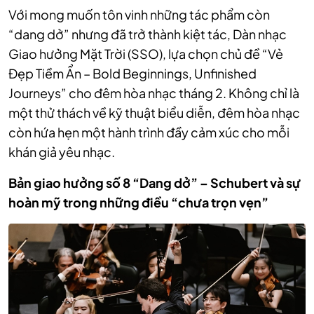
Với mong muốn tôn vinh những tác phẩm còn
“dang dở” nhưng đã trở thành kiệt tác, Dàn nhạc
Giao hưởng Mặt Trời (SSO), lựa chọn chủ đề “Vẻ
Đẹp Tiềm Ẩn – Bold Beginnings, Unfinished
Journeys” cho đêm hòa nhạc tháng 2. Không chỉ là
một thử thách về kỹ thuật biểu diễn, đêm hòa nhạc
còn hứa hẹn một hành trình đầy cảm xúc cho mỗi
khán giả yêu nhạc.
Bản giao hưởng số 8 “Dang dở” – Schubert và sự
hoàn mỹ trong những điều “chưa trọn vẹn”