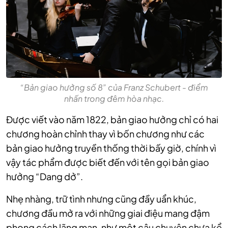
“Bản giao hưởng số 8” của Franz Schubert - điểm
nhấn trong đêm hòa nhạc.
Được viết vào năm 1822, bản giao hưởng chỉ có hai
chương hoàn chỉnh thay vì bốn chương như các
bản giao hưởng truyền thống thời bấy giờ, chính vì
vậy tác phẩm được biết đến với tên gọi bản giao
hưởng “Dang dở”.
Nhẹ nhàng, trữ tình nhưng cũng đầy uẩn khúc,
chương đầu mở ra với những giai điệu mang đậm
phong cách lãng mạn, như một câu chuyện chưa kể