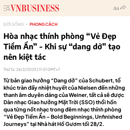
ĐỜI SỐNG
PHONG CÁCH
Hòa nhạc thính phòng “Vẻ Đẹp
Tiềm Ẩn” - Khi sự “dang dở” tạo
nên kiệt tác
Thứ Tư, 26/2/2025 | 11:51 GMT+7
Từ bản giao hưởng “Dang dở” của Schubert, tổ
khúc tràn đầy nhiệt huyết của Nielsen đến những
thanh âm duyên dáng của Weiner, tất cả sẽ được
Dàn nhạc Giao hưởng Mặt Trời (SSO) thổi hồn
qua từng nốt nhạc trong đêm nhạc thính phòng
“Vẻ Đẹp Tiềm Ẩn – Bold Beginnings, Unfinished
Journeys” tại Nhà hát Hồ Gươm tối 28/2.