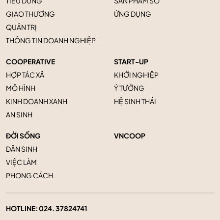
TIÊU DÙNG
SẢN PHẨM SỐ
GIAO THƯƠNG
ỨNG DỤNG
QUẢN TRỊ
THÔNG TIN DOANH NGHIỆP
COOPERATIVE
START-UP
HỢP TÁC XÃ
KHỞI NGHIỆP
MÔ HÌNH
Ý TƯỞNG
KINH DOANH XANH
HỆ SINH THÁI
AN SINH
ĐỜI SỐNG
VNCOOP
DÂN SINH
VIỆC LÀM
PHONG CÁCH
HOTLINE:
024. 37824741