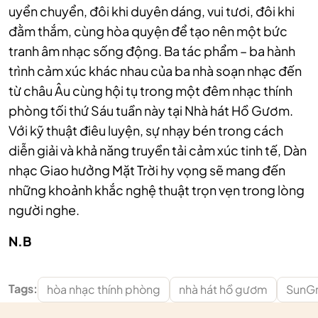
uyển chuyển, đôi khi duyên dáng, vui tươi, đôi khi
đằm thắm, cùng hòa quyện để tạo nên một bức
tranh âm nhạc sống động. Ba tác phẩm – ba hành
trình cảm xúc khác nhau của ba nhà soạn nhạc đến
từ châu Âu cùng hội tụ trong một đêm nhạc thính
phòng tối thứ Sáu tuần này tại Nhà hát Hồ Gươm.
Với kỹ thuật điêu luyện, sự nhạy bén trong cách
diễn giải và khả năng truyền tải cảm xúc tinh tế, Dàn
nhạc Giao hưởng Mặt Trời hy vọng sẽ mang đến
những khoảnh khắc nghệ thuật trọn vẹn trong lòng
người nghe.
N.B
Tags:
hòa nhạc thính phòng
nhà hát hồ gươm
SunG