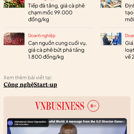
Tiếp đà tăng, giá cà phê
Định
chạm mốc 99.000
tạo
đồng/kg
mới
Doanh nghiệp
Doa
Cạn nguồn cung cuối vụ,
Giá
giá cà phê bứt phá tăng
loạ
1.800 đồng/kg
về 
Xem thêm bài viết tại:
Công nghệ
Start-up