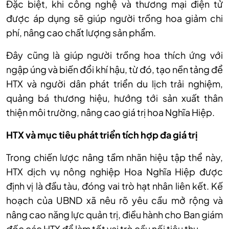
Đặc biệt, khi c
ông ngh
ệ v
à thương m
ại điện tử
được
áp d
ụng sẽ gi
úp ngư
ời trồng hoa giảm chi
ph
í, nâng cao ch
ất lượng sản phẩm.
Đ
ây cũng là giúp ngư
ời trồng hoa th
ích
ứng với
ngập
úng và bi
ến đổi kh
í h
ậu, từ đ
ó, t
ạo nền tảng để
HTX v
à ngư
ời d
ân phát tri
ển du lịch trải nghiệm,
quảng b
á thương hi
ệu, hướng tới sản xuất th
ân
thi
ện m
ôi trư
ờng, n
âng cao giá tr
ị hoa Nghĩa Hiệp.
HTX v
à m
ục ti
êu phát tri
ển t
ích h
ợp đa gi
á tr
ị
Trong chiến lược n
âng t
ầm nh
ãn hi
ệu tập thể n
ày,
HTX d
ịch vụ n
ông nghi
ệp Hoa Nghĩa Hiệp được
định vị l
à đ
ầu t
àu, đóng vai trò h
ạt nh
ân liên k
ết. Kế
hoạch của UBND x
ã nêu rõ yêu c
ầu mở rộng v
à
nâng cao năng l
ực quản trị, điều h
ành cho Ban giám
đ
ốc c
ác HTX đ
ể l
àm t
ốt vai tr
ò c
ầu nối ti
êu th
ụ.