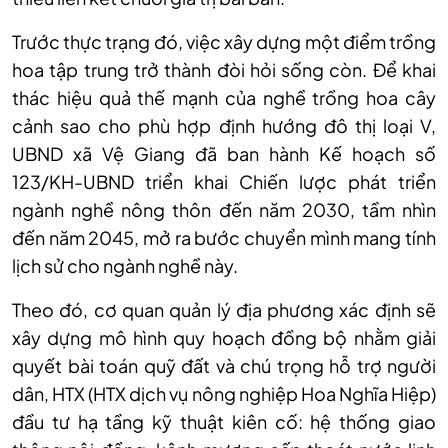
Trước thực trạng đ
ó, vi
ệc x
ây d
ựng một điểm trồng
hoa tập trung trở th
ành đòi h
ỏi sống c
òn. Đ
ể khai
th
ác hi
ệu quả thế mạnh của nghề trồng hoa c
ây
c
ảnh sao cho ph
ù h
ợp định hướng đ
ô th
ị loại V,
UBND x
ã V
ệ Giang đ
ã ban hành K
ế hoạch số
123/KH-UBND triển khai Chiến lược ph
át tri
ển
ng
ành ngh
ề n
ông thôn đ
ến năm 2030, tầm nh
ìn
đ
ến năm 2045, mở ra bước chuyển m
ình mang tính
l
ịch sử cho ng
ành ngh
ề n
ày.
Theo đó, cơ quan quản lý địa phương xác định sẽ
xây dựng mô hình quy hoạch đồng bộ nhằm giải
quyết bài toán quỹ đất và chú trọng hỗ trợ người
dân, HTX (HTX dịch vụ nông nghiệp Hoa Nghĩa Hiệp)
đầu tư hạ tầng kỹ thuật kiên cố: hệ thống giao