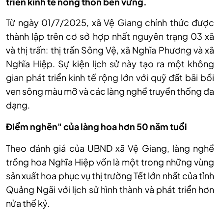
triển kinh tế nông thôn bền vững.
Từ ng
ày 01/7/2025, xã V
ệ Giang ch
ính th
ức được
th
ành l
ập tr
ên cơ s
ở hợp nhất nguy
ên tr
ạng 03 x
ã
và th
ị trấn: thị trấn S
ông V
ệ, x
ã Nghĩa Phương và xã
Nghĩa Hi
ệp. Sự kiện lịch sử n
ày t
ạo ra một kh
ông
gian phát tri
ển kinh tế rộng lớn với quỹ đất b
ãi b
ồi
ven s
ông màu m
ỡ v
à các làng ngh
ề truyền thống đa
dạng.
Điểm nghẽn" của l
àng hoa hơn 50 năm tu
ổi
Theo đ
ánh giá c
ủa UBND x
ã V
ệ Giang, l
àng ngh
ề
trồng hoa Nghĩa Hiệp vốn l
à m
ột trong những v
ùng
s
ản xuất hoa phục vụ thị trường Tết lớn nhất của tỉnh
Quảng Ng
ãi v
ới lịch sử h
ình thành và phát tri
ển hơn
nửa thế kỷ.