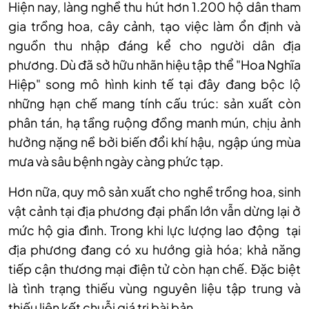
Hiện nay, l
àng ngh
ề thu h
út hơn 1.200 h
ộ d
ân tham
gia tr
ồng hoa, c
ây c
ảnh, tạo việc l
àm
ổn định v
à
ngu
ồn thu nhập đ
áng k
ể cho người d
ân đ
ịa
phương. D
ù đã s
ở hữu nh
ãn hi
ệu tập thể "Hoa Nghĩa
Hiệp" song m
ô hình kinh t
ế tại đ
ây đang b
ộc lộ
những hạn chế mang t
ính c
ấu tr
úc: s
ản xuất c
òn
phân tán, h
ạ tầng ruộng đồng manh m
ún, ch
ịu ảnh
hưởng nặng nề bởi biến đổi kh
í h
ậu, ngập
úng mùa
mưa và sâu b
ệnh ng
ày càng ph
ức tạp.
Hơn nữa, quy m
ô s
ản xuất cho nghề trồng hoa, sinh
vật cảnh tại địa phương đại phần lớn vẫn dừng lại ở
mức hộ gia đ
ình. Trong khi l
ực lượng lao động tại
địa phương đang c
ó xu hư
ớng gi
à hóa; kh
ả năng
tiếp cận thương mại điện tử c
òn h
ạn chế. Đặc biệt
l
à tình tr
ạng thiếu v
ùng nguyên li
ệu tập trung v
à
thi
ếu li
ên k
ết chuỗi gi
á tr
ị b
ài b
ản.