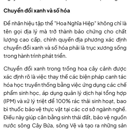
Chuyển đổi xanh v
à s
ố h
óa
Đ
ể nh
ãn hi
ệu tập thể "Hoa Nghĩa Hiệp" kh
ông ch
ỉ l
à
tên g
ọi địa l
ý mà tr
ở th
ành b
ảo chứng cho chất
lượng cao cấp, ch
ính quy
ền địa phương x
ác đ
ịnh
chuyển đổi xanh v
à s
ố h
óa ph
ải l
à tr
ục xương sống
trong h
ành trình phát tri
ển.
Chuyển đổi xanh trong trồng hoa cây cảnh được
xác định rõ là việc thay thế các biện pháp canh tác
hóa học truyền thống bằng việc ứng dụng các chế
phẩm sinh học, áp dụng quản lý dịch hại tổng hợp
(IPM) và xử lý triệt để 100% rác thải sinh hoạt, bao
bì thuốc bảo vệ thực vật tại các cơ sở ngành nghề.
Điều này giúp cân bằng sinh thái đất, bảo vệ nguồn
nước sông Cây Bứa, sông Vệ và tạo ra những sản