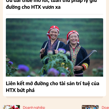
đường cho HTX vươn xa
Liên kết mở đường cho tài sản trí tuệ của
HTX bứt phá
Doanh nghiệp
Doa