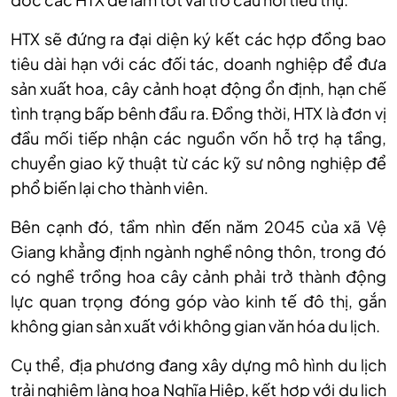
HTX sẽ đứng ra đại diện k
ý k
ết c
ác h
ợp đồng bao
ti
êu dài h
ạn với c
ác đ
ối t
ác, doanh nghi
ệp để đưa
sản xuất hoa, c
ây c
ảnh hoạt động ổn định, hạn chế
t
ình tr
ạng bấp b
ênh đ
ầu ra. Đồng thời, HTX l
à đơn v
ị
đầu mối tiếp nhận c
ác ngu
ồn vốn hỗ trợ hạ tầng,
chuyển giao kỹ thuật từ c
ác k
ỹ sư n
ông nghi
ệp để
phổ biến lại cho th
ành viên.
Bên c
ạnh đ
ó, t
ầm nh
ìn đ
ến năm 2045 của x
ã V
ệ
Giang khẳng định ng
ành ngh
ề n
ông thôn, trong đó
có ngh
ề trồng hoa c
ây c
ảnh phải trở th
ành đ
ộng
lực quan trọng đ
óng góp vào kinh t
ế đ
ô th
ị, gắn
kh
ông gian s
ản xuất với kh
ông gian văn hóa du l
ịch.
Cụ thể, địa phương đang xây dựng mô hình du lịch
trải nghiệm làng hoa Nghĩa Hiệp, kết hợp với du lịch