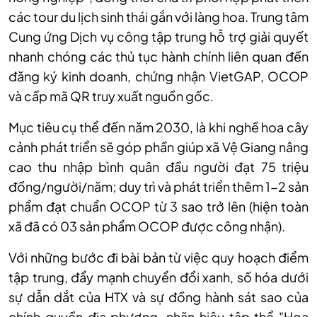
c
ác tour du l
ịch sinh th
ái g
ắn với l
àng hoa. Trung tâm
Cung
ứng Dịch vụ c
ông t
ập trung hỗ trợ giải quyết
nhanh ch
óng các th
ủ tục h
ành chính liên quan đ
ến
đăng k
ý kinh doanh, ch
ứng nhận VietGAP, OCOP
v
à c
ấp m
ã QR truy xu
ất nguồn gốc.
Mục ti
êu c
ụ thể đến năm 2030, l
à khi ngh
ề hoa c
ây
c
ảnh ph
át tri
ển sẽ g
óp ph
ần gi
úp xã V
ệ Giang n
âng
cao thu nh
ập b
ình quân đ
ầu người đạt 75 triệu
đồng/người/năm; duy tr
ì và phát tri
ển th
êm 1-2 s
ản
phẩm đạt chuẩn OCOP từ 3 sao trở l
ên (hi
ện to
àn
xã đã có 03 s
ản phẩm OCOP được c
ông nh
ận).
Với những bước đi b
ài b
ản từ việc quy hoạch điểm
tập trung, đẩy mạnh chuyển đổi xanh, số h
óa dư
ới
sự dẫn dắt của HTX v
à s
ự đồng h
ành sát sao c
ủa
ch
ính quy
ền địa phương, nh
ãn hi
ệu tập thể "Hoa