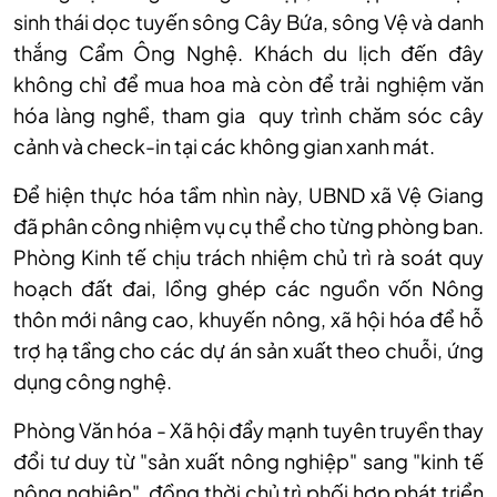
sinh thái dọc tuyến sông Cây Bứa, sông Vệ và danh
thắng Cẩm Ông Nghệ. Khách du lịch đến đây
không chỉ để mua hoa mà còn để trải nghiệm văn
hóa làng nghề, tham gia quy trình chăm sóc cây
cảnh và check-in tại các không gian xanh mát.
Đ
ể hiện thực h
óa t
ầm nh
ìn này, UBND xã V
ệ Giang
đ
ã phân công nhi
ệm vụ cụ thể cho từng ph
òng ban.
Phòng Kinh t
ế chịu tr
ách nhi
ệm chủ tr
ì rà soát quy
ho
ạch đất đai, lồng gh
ép các ngu
ồn vốn N
ông
thôn m
ới n
âng cao, khuy
ến n
ông, xã h
ội h
óa đ
ể hỗ
trợ hạ tầng cho c
ác d
ự
án s
ản xuất theo chuỗi, ứng
dụng c
ông ngh
ệ.
Ph
òng Văn hóa - Xã h
ội đẩy mạnh tuy
ên truy
ền thay
đổi tư duy từ "sản xuất n
ông nghi
ệp" sang "kinh tế
n
ông nghi
ệp", đồng thời chủ tr
ì ph
ối hợp ph
át tri
ển