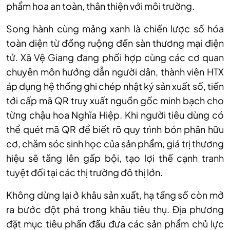
phẩm hoa an toàn, thân thiện với môi trường.
Song hành cùng mảng xanh là chiến lược số hóa
toàn diện từ đồng ruộng đến sàn thương mại điện
tử. Xã Vệ Giang đang phối hợp cùng các cơ quan
chuyên môn hướng dẫn người dân, thành viên HTX
áp dụng hệ thống ghi chép nhật ký sản xuất số, tiến
tới cấp mã QR truy xuất nguồn gốc minh bạch cho
từng chậu hoa Nghĩa Hiệp. Khi người tiêu dùng có
thể quét mã QR để biết rõ quy trình bón phân hữu
cơ, chăm sóc sinh học của sản phẩm, giá trị thương
hiệu sẽ tăng lên gấp bội, tạo lợi thế cạnh tranh
tuyệt đối tại các thị trường đô thị lớn.
Kh
ông d
ừng lại ở kh
âu s
ản xuất, hạ tầng số c
òn m
ở
ra bước đột ph
á trong khâu tiêu th
ụ. Địa phương
đặt mục ti
êu ph
ấn đấu đưa c
ác s
ản phẩm chủ lực