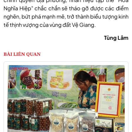
Nghĩa Hiệp" chắc chắn sẽ th
áo g
ỡ được c
ác đi
ểm
nghẽn, bứt ph
á m
ạnh mẽ, trở th
ành bi
ểu tượng kinh
tế thịnh vượng của v
ùng đ
ất Vệ Giang.
T
ùng Lâm
BÀI LIÊN QUAN