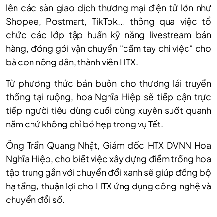
l
ên các sàn giao d
ịch thương mại điện tử lớn như
Shopee, Postmart, TikTok... th
ông qua vi
ệc tổ
chức c
ác l
ớp tập huấn kỹ năng livestream b
án
hàng, đóng gói v
ận chuyển "cầm tay chỉ việc" cho
b
à con nông dân, thành viên HTX.
Từ phương thức bán buôn cho thương lái truyền
thống tại ruộng, hoa Nghĩa Hiệp sẽ tiếp cận trực
tiếp người tiêu dùng cuối cùng xuyên suốt quanh
năm chứ không chỉ bó hẹp trong vụ Tết.
Ông Tr
ần Quang Nhật, Gi
ám đ
ốc HTX DVNN Hoa
Nghĩa Hiệp, cho biết việc x
ây d
ựng điểm trồng hoa
tập trung gắn với chuyển đổi xanh sẽ gi
úp đ
ồng bộ
hạ tầng, thuận lợi cho HTX ứng dụng c
ông ngh
ệ v
à
chuy
ển đổi số.