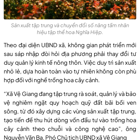
Sản xuất tập trung và chuyển đổi số nâng tầm nhãn
hiệu tập thể hoa Nghĩa Hiệp.
Theo đại diện UBND x
ã, không gian phát tri
ển mới
sau s
áp nh
ập đ
òi h
ỏi địa phương phải thay đổi tư
duy quản l
ý kinh t
ế n
ông thôn. Vi
ệc duy tr
ì s
ản xuất
nhỏ lẻ, dựa ho
àn toàn vào t
ự nhi
ên không còn phù
h
ợp đối với nghề trồng hoa c
ây c
ảnh.
“Xã Vệ Giang đang tập trung rà soát, quản lý và bảo
vệ nghiêm ngặt quy hoạch quỹ đất bãi bồi ven
sông, từ đó xây dựng các vùng sản xuất tập trung,
tạo tiền đề thu hút dòng vốn đầu tư vào trồng hoa
cây cảnh theo chuỗi và công nghệ cao”, ông
Nguyễn Văn Ba, Phó Chủ tịch UBND xã Vệ Giang