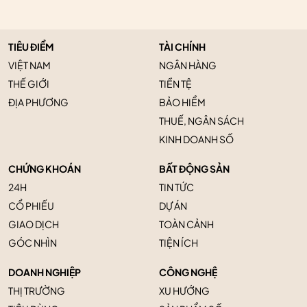
TIÊU ĐIỂM
TÀI CHÍNH
VIỆT NAM
NGÂN HÀNG
THẾ GIỚI
TIỀN TỆ
ĐỊA PHƯƠNG
BẢO HIỂM
THUẾ, NGÂN SÁCH
KINH DOANH SỐ
CHỨNG KHOÁN
BẤT ĐỘNG SẢN
24H
TIN TỨC
CỔ PHIẾU
DỰ ÁN
GIAO DỊCH
TOÀN CẢNH
GÓC NHÌN
TIỆN ÍCH
DOANH NGHIỆP
CÔNG NGHỆ
THỊ TRƯỜNG
XU HƯỚNG