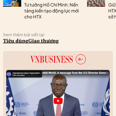
Tư tưởng Hồ Chí Minh: Nền
Giữ
tảng kiến tạo động lực mới
HTX
cho HTX
sở h
Xem thêm bài viết tại:
Tiêu dùng
Giao thương