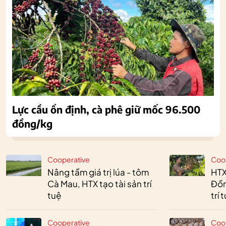
Lực cầu ổn định, cà phê giữ mốc 96.500
đồng/kg
Cooperative
Coo
Nâng tầm giá trị lúa - tôm
HTX
Cà Mau, HTX tạo tài sản trí
Đồn
tuệ
trí 
Cooperative
Coo