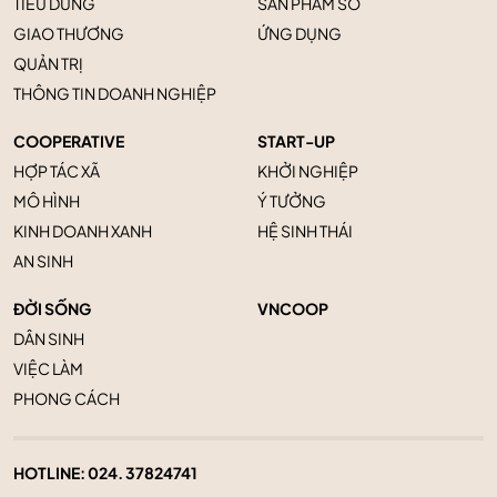
TIÊU DÙNG
SẢN PHẨM SỐ
GIAO THƯƠNG
ỨNG DỤNG
QUẢN TRỊ
THÔNG TIN DOANH NGHIỆP
COOPERATIVE
START-UP
HỢP TÁC XÃ
KHỞI NGHIỆP
MÔ HÌNH
Ý TƯỞNG
KINH DOANH XANH
HỆ SINH THÁI
AN SINH
ĐỜI SỐNG
VNCOOP
DÂN SINH
VIỆC LÀM
PHONG CÁCH
HOTLINE:
024. 37824741