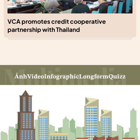
VCA promotes credit cooperative
partnership with Thailand
Ảnh
Video
Infographic
Longform
Quizz