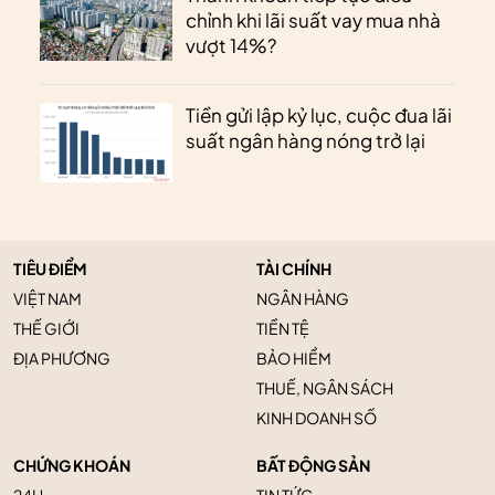
chỉnh khi lãi suất vay mua nhà
vượt 14%?
Tiền gửi lập kỷ lục, cuộc đua lãi
suất ngân hàng nóng trở lại
TIÊU ĐIỂM
TÀI CHÍNH
VIỆT NAM
NGÂN HÀNG
THẾ GIỚI
TIỀN TỆ
ĐỊA PHƯƠNG
BẢO HIỂM
THUẾ, NGÂN SÁCH
KINH DOANH SỐ
CHỨNG KHOÁN
BẤT ĐỘNG SẢN
24H
TIN TỨC