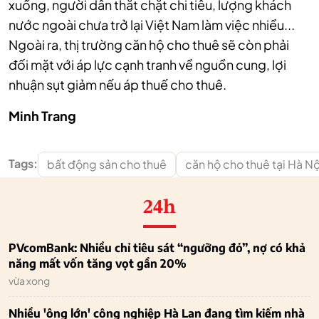
xuống, người dân thắt chặt chi tiêu, lượng khách
nước ngoài chưa trở lại Việt Nam làm việc nhiều...
Ngoài ra, thị trường căn hộ cho thuê sẽ còn phải
đối mặt với áp lực cạnh tranh về nguồn cung, lợi
nhuận sụt giảm nếu áp thuế cho thuê.
Minh Trang
Tags:
bất động sản cho thuê
căn hộ cho thuê tại Hà Nộ
24h
PVcomBank: Nhiều chỉ tiêu sát “ngưỡng đỏ”, nợ có khả
năng mất vốn tăng vọt gần 20%
vừa xong
Nhiều 'ông lớn' công nghiệp Hà Lan đang tìm kiếm nhà