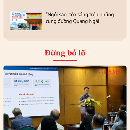
"Ngôi sao" tỏa sáng trên những
cung đường Quảng Ngãi
Đừng bỏ lỡ