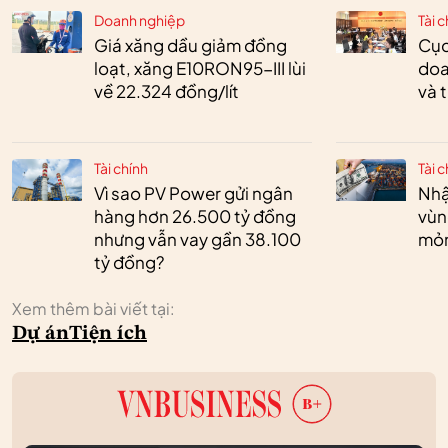
Doanh nghiệp
Tài c
Giá xăng dầu giảm đồng
Cục
loạt, xăng E10RON95-III lùi
doa
về 22.324 đồng/lít
và 
Tài chính
Tài c
Vì sao PV Power gửi ngân
Nhậ
hàng hơn 26.500 tỷ đồng
vùn
nhưng vẫn vay gần 38.100
mỏ
tỷ đồng?
Xem thêm bài viết tại:
Dự án
Tiện ích