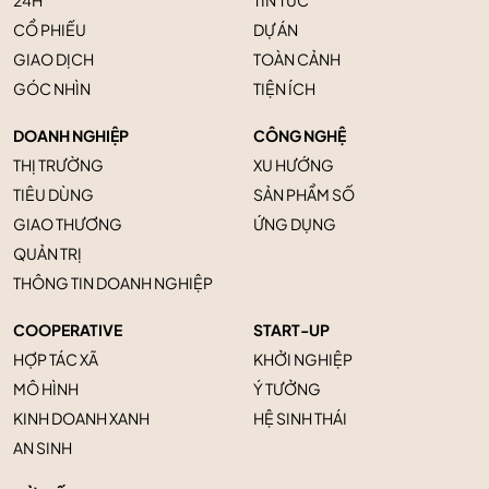
CỔ PHIẾU
DỰ ÁN
GIAO DỊCH
TOÀN CẢNH
GÓC NHÌN
TIỆN ÍCH
DOANH NGHIỆP
CÔNG NGHỆ
THỊ TRƯỜNG
XU HƯỚNG
TIÊU DÙNG
SẢN PHẨM SỐ
GIAO THƯƠNG
ỨNG DỤNG
QUẢN TRỊ
THÔNG TIN DOANH NGHIỆP
COOPERATIVE
START-UP
HỢP TÁC XÃ
KHỞI NGHIỆP
MÔ HÌNH
Ý TƯỞNG
KINH DOANH XANH
HỆ SINH THÁI
AN SINH