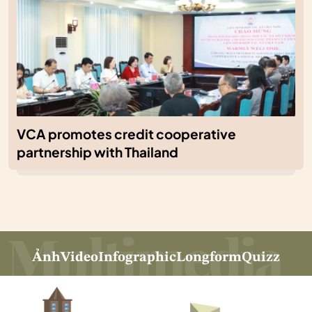
VCA promotes credit cooperative
partnership with Thailand
Ảnh
Video
Infographic
Longform
Quizz