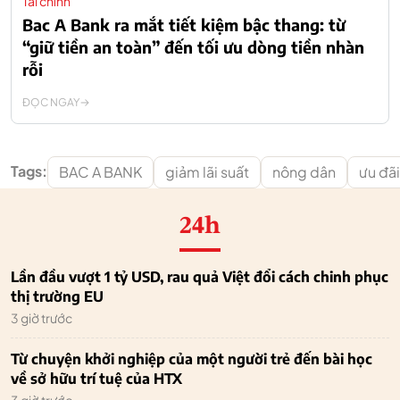
Tài chính
Bac A Bank ra mắt tiết kiệm bậc thang: từ
“giữ tiền an toàn” đến tối ưu dòng tiền nhàn
rỗi
ĐỌC NGAY
Tags:
BAC A BANK
giảm lãi suất
nông dân
ưu đãi
24h
Lần đầu vượt 1 tỷ USD, rau quả Việt đổi cách chinh phục
thị trường EU
3 giờ trước
Từ chuyện khởi nghiệp của một người trẻ đến bài học
về sở hữu trí tuệ của HTX