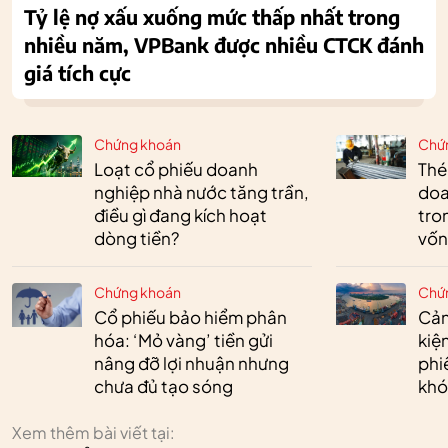
Tỷ lệ nợ xấu xuống mức thấp nhất trong
nhiều năm, VPBank được nhiều CTCK đánh
giá tích cực
Chứng khoán
Chứ
Loạt cổ phiếu doanh
Thé
nghiệp nhà nước tăng trần,
doa
điều gì đang kích hoạt
tro
dòng tiền?
vốn
Chứng khoán
Chứ
Cổ phiếu bảo hiểm phân
Cản
hóa: ‘Mỏ vàng’ tiền gửi
kiệ
nâng đỡ lợi nhuận nhưng
phi
chưa đủ tạo sóng
khó
Xem thêm bài viết tại: