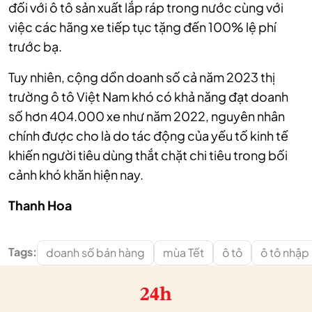
đối với ô tô sản xuất lắp ráp trong nước cùng với
việc các hãng xe tiếp tục tặng đến 100% lệ phí
trước bạ.
Tuy nhiên, cộng dồn doanh số cả năm 2023 thị
trường ô tô Việt Nam khó có khả năng đạt doanh
số hơn 404.000 xe như năm 2022, nguyên nhân
chính được cho là do tác động của yếu tố kinh tế
khiến người tiêu dùng thắt chặt chi tiêu trong bối
cảnh khó khăn hiện nay.
Thanh Hoa
Tags:
doanh số bán hàng
mùa Tết
ô tô
ô tô nhập
24h