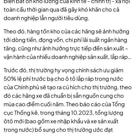
biến bất ổn khó lường của kinh tế - chính trị - xã hội
toàn cầu thời gian qua đã gây khó khăn cho cả
doanh nghiệp lẫn người tiêu dùng.
Theo đó, hàng tồn kho của các hãng sẽ ảnh hưởng
tới dòng tiền, đọng vốn, chi phí lãi suất ngân hàng
tăng, cũng như ảnh hưởng trực tiếp đến sản xuất –
vận hành của nhiều doanh nghiệp sản xuất, lắp ráp…
Trước đó, thị trường hy vọng chính sách ưu giảm
50% lệ phí trước bạ cho ô tô lắp ráp trong nước
của Chính phủ sẽ tạo ra cú hích cho thị trường, theo
đó các hãng xe đã chuẩn bị sẵn nguồn cung cho
mùa cao điểm cuối năm. Theo báo cáo của Tổng
cục Thống kê, trong tháng 10.2023, tổng lượng
ôtô mới (bao gồm xe nhập khẩu và xe sản xuất
trong nước) bổ sung cho thị trường ước đạt