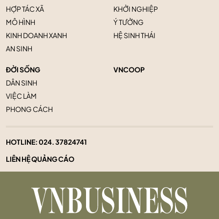
HỢP TÁC XÃ
KHỞI NGHIỆP
MÔ HÌNH
Ý TƯỞNG
KINH DOANH XANH
HỆ SINH THÁI
AN SINH
ĐỜI SỐNG
VNCOOP
DÂN SINH
VIỆC LÀM
PHONG CÁCH
HOTLINE:
024. 37824741
LIÊN HỆ QUẢNG CÁO