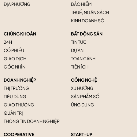
ĐỊA PHƯƠNG
BẢO HIỂM
THUẾ, NGÂN SÁCH
KINH DOANH SỐ
CHỨNG KHOÁN
BẤT ĐỘNG SẢN
24H
TIN TỨC
CỔ PHIẾU
DỰ ÁN
GIAO DỊCH
TOÀN CẢNH
GÓC NHÌN
TIỆN ÍCH
DOANH NGHIỆP
CÔNG NGHỆ
THỊ TRƯỜNG
XU HƯỚNG
TIÊU DÙNG
SẢN PHẨM SỐ
GIAO THƯƠNG
ỨNG DỤNG
QUẢN TRỊ
THÔNG TIN DOANH NGHIỆP
COOPERATIVE
START-UP