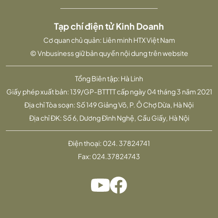
Tạp chí điện tử Kinh Doanh
Cơ quan chủ quản: Liên minh HTX Việt Nam
© Vnbusiness giữ bản quyền nội dung trên website
Tổng Biên tập: Hà Linh
Giấy phép xuất bản: 139/GP-BTTTT cấp ngày 04 tháng 3 năm 2021
Địa chỉ Tòa soạn: Số 149 Giảng Võ, P. Ô Chợ Dừa, Hà Nội
Địa chỉ ĐK: Số 6, Dương Đình Nghệ, Cầu Giấy, Hà Nội
Điện thoại:
024. 37824741
Fax:
024.37824743