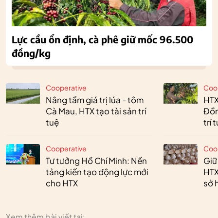
Lực cầu ổn định, cà phê giữ mốc 96.500
đồng/kg
Cooperative
Coo
Nâng tầm giá trị lúa - tôm
HTX
Cà Mau, HTX tạo tài sản trí
Đồn
tuệ
trí 
Cooperative
Coo
Tư tưởng Hồ Chí Minh: Nền
Giữ
tảng kiến tạo động lực mới
HTX
cho HTX
sở h
Xem thêm bài viết tại: