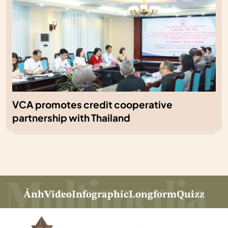
VCA promotes credit cooperative
partnership with Thailand
Ảnh
Video
Infographic
Longform
Quizz