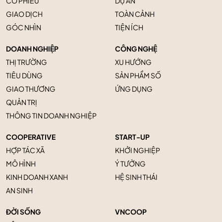
CỔ PHIẾU
DỰ ÁN
GIAO DỊCH
TOÀN CẢNH
GÓC NHÌN
TIỆN ÍCH
DOANH NGHIỆP
CÔNG NGHỆ
THỊ TRƯỜNG
XU HƯỚNG
TIÊU DÙNG
SẢN PHẨM SỐ
GIAO THƯƠNG
ỨNG DỤNG
QUẢN TRỊ
THÔNG TIN DOANH NGHIỆP
COOPERATIVE
START-UP
HỢP TÁC XÃ
KHỞI NGHIỆP
MÔ HÌNH
Ý TƯỞNG
KINH DOANH XANH
HỆ SINH THÁI
AN SINH
ĐỜI SỐNG
VNCOOP