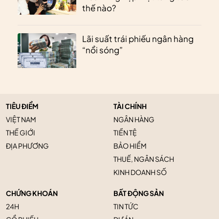
thế nào?
Lãi suất trái phiếu ngân hàng
“nổi sóng”
TIÊU ĐIỂM
TÀI CHÍNH
VIỆT NAM
NGÂN HÀNG
THẾ GIỚI
TIỀN TỆ
ĐỊA PHƯƠNG
BẢO HIỂM
THUẾ, NGÂN SÁCH
KINH DOANH SỐ
CHỨNG KHOÁN
BẤT ĐỘNG SẢN
24H
TIN TỨC