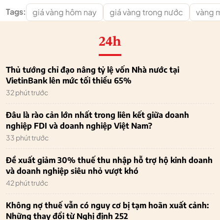
Tags:
giá vàng hôm nay
giá vàng trong nước
vàng 
24h
Thủ tướng chỉ đạo nâng tỷ lệ vốn Nhà nước tại
VietinBank lên mức tối thiểu 65%
32 phút trước
Đâu là rào cản lớn nhất trong liên kết giữa doanh
nghiệp FDI và doanh nghiệp Việt Nam?
33 phút trước
Đề xuất giảm 30% thuế thu nhập hỗ trợ hộ kinh doanh
và doanh nghiệp siêu nhỏ vượt khó
42 phút trước
Không nợ thuế vẫn có nguy cơ bị tạm hoãn xuất cảnh:
Những thay đổi từ Nghị định 252