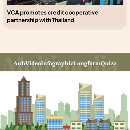
VCA promotes credit cooperative
partnership with Thailand
Ảnh
Video
Infographic
Longform
Quizz