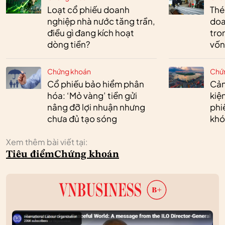
Loạt cổ phiếu doanh
Thé
nghiệp nhà nước tăng trần,
doa
điều gì đang kích hoạt
tro
dòng tiền?
vốn
Chứng khoán
Chứ
Cổ phiếu bảo hiểm phân
Cản
hóa: ‘Mỏ vàng’ tiền gửi
kiệ
nâng đỡ lợi nhuận nhưng
phi
chưa đủ tạo sóng
khó
Xem thêm bài viết tại:
Tiêu điểm
Chứng khoán