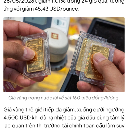
28/05/2026)
,
giảm 1
,
01% trong 24 giờ qua, tương
ứng với giảm 45
,
43 USD/
o
unc
e
.
Giá vàng trong nước lùi về sát 160 triệu đồng/lượng.
Giá vàng thế
giới tiếp đà giảm,
xuống đưới ngưỡng
4.500 USD khi đà hạ nhiệt của giá dầu cùng tâm lý
lạc quan trên thị trường tài chính toàn cầu làm suy