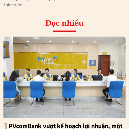
1 giờ trước
Đọc nhiều
1
PVcomBank vượt kế hoạch lợi nhuận, một