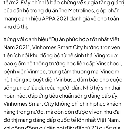
tệ/m2. Đây chính là bảo chứng về sự gia tăng giá trị
của căn hộ trong dự án The Metrolines, góp phần
mang danh hiệu APPA 2021 danh giá về cho toàn
khu đô thị.
Xứng với danh hiệu “Dự án phức hợp tốt nhất Việt
Nam 2021”, Vinhomes Smart City hưởng trọn vẹn
tiện ích nội khu đồng bộ từ hệ sinh thái Vingroup:
bao gồm hệ thống trường học liên cấp Vinschool,
bệnh viện Vinmec, trung tâm thương mại Vincom,
hệ thống xe buýt điện Vinbus… đảm bảo cho cuộc
sống an cư lâu dài của người dân. Nhờ hệ sinh thái
hoàn hảo, đáp ứng tiêu chuẩn sống đẳng cấp ấy,
Vinhomes Smart City không chỉ chinh phục khách
hàng trong nước, mà còn còn được ví von như đại
đô thị mang dáng dấp quốc tế lớn nhất Việt Nam,
khi cộng đồng cư dân nơi đây đến từ 20 quốc gia