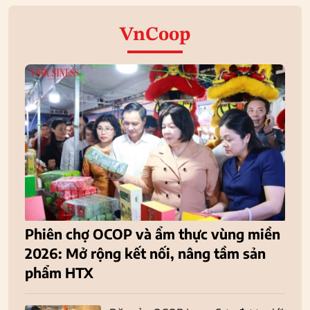
VnCoop
Phiên chợ OCOP và ẩm thực vùng miền
2026: Mở rộng kết nối, nâng tầm sản
phẩm HTX