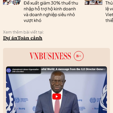
Đề xuất giảm 30% thuế thu
Thủ
nhập hỗ trợ hộ kinh doanh
lệ 
và doanh nghiệp siêu nhỏ
Vie
vượt khó
thi
Xem thêm bài viết tại:
Dự án
Toàn cảnh