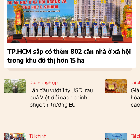
TP.HCM sắp có thêm 802 căn nhà ở xã hội
trong khu đô thị hơn 15 ha
Doanh nghiệp
Tài c
Lần đầu vượt 1 tỷ USD, rau
Giá
quả Việt đổi cách chinh
hóa
phục thị trường EU
cao
Tài chính
Tài c