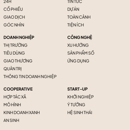
24H
TIN TỨC
CỔ PHIẾU
DỰ ÁN
GIAO DỊCH
TOÀN CẢNH
GÓC NHÌN
TIỆN ÍCH
DOANH NGHIỆP
CÔNG NGHỆ
THỊ TRƯỜNG
XU HƯỚNG
TIÊU DÙNG
SẢN PHẨM SỐ
GIAO THƯƠNG
ỨNG DỤNG
QUẢN TRỊ
THÔNG TIN DOANH NGHIỆP
COOPERATIVE
START-UP
HỢP TÁC XÃ
KHỞI NGHIỆP
MÔ HÌNH
Ý TƯỞNG
KINH DOANH XANH
HỆ SINH THÁI
AN SINH