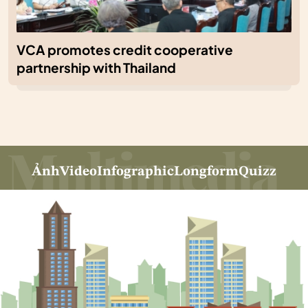
VCA promotes credit cooperative
partnership with Thailand
Ảnh
Video
Infographic
Longform
Quizz