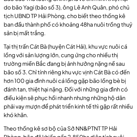
do bão Yagi (bão số 3), ông Lê Anh Quân, phó chủ
tịch UBND TP Hải Phòng, cho biết theo thống kê
ban đầu thành phố có khoảng 48ha nuôi trồng thuỷ
sản bị mất trắng.
Tại thị trấn Cát Bà (huyện Cát Hải), khu vực nuôi cá
lồng với sản lượng lớn, cung ứng cho nhiều thị
trường miền Bắc đang bị ảnh hưởng nặng nề sau
bão số 3. Chỉ tính riêng khu vực vịnh Cát Bà có đến
hơn 100 gia đình nuôi cá lồng gặp bão lồng bè bị
đánh tan, thiệt hại nặng. Đối với những gia đình có
điều kiện sẽ phục hồi nhanh nhưng những hộ dân
phải vay mượn để phát triển kinh tế thì gặp rất nhiều
khó khăn.
Theo thống kê sơ bộ của Sở NN&PTNT TP Hải
Phòng, bão đã khiến gần 2.850ha diện tích nuôi