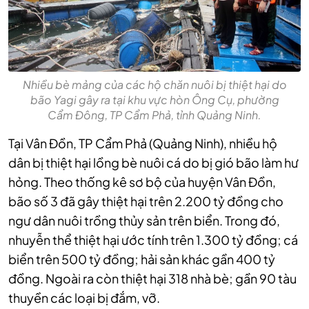
Nhiều bè mảng của các hộ chăn nuôi bị thiệt hại do
bão Yagi gây ra tại khu vực hòn Ông Cụ, phường
Cẩm Đông, TP Cẩm Phả, tỉnh Quảng Ninh.
Tại Vân Đồn, TP Cẩm Phả (Quảng Ninh), nhiều hộ
dân bị thiệt hại lồng bè nuôi cá do bị gió bão làm hư
hỏng. Theo thống kê sơ bộ của huyện Vân Đồn,
bão số 3 đã gây thiệt hại trên 2.200 tỷ đồng cho
ngư dân nuôi trồng thủy sản trên biển. Trong đó,
nhuyễn thể thiệt hại ước tính trên 1.300 tỷ đồng; cá
biển trên 500 tỷ đồng; hải sản khác gần 400 tỷ
đồng. Ngoài ra còn thiệt hại 318 nhà bè; gần 90 tàu
thuyền các loại bị đắm, vỡ.