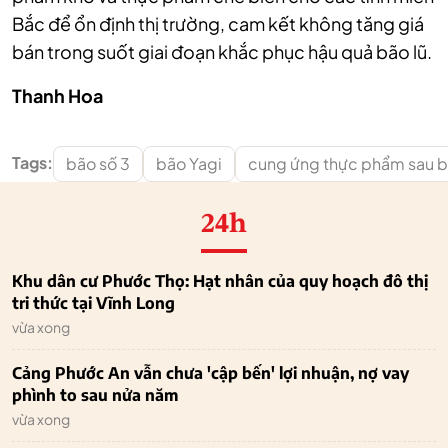
Bắc để ổn định thị trường, cam kết không tăng giá
bán trong suốt giai đoạn khắc phục hậu quả bão lũ.
Thanh Hoa
Tags:
bão số 3
bão Yagi
cung ứng thực phẩm sau 
24h
Khu dân cư Phước Thọ: Hạt nhân của quy hoạch đô thị
tri thức tại Vĩnh Long
vừa xong
Cảng Phước An vẫn chưa 'cập bến' lợi nhuận, nợ vay
phình to sau nửa năm
vừa xong