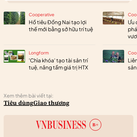
Cooperative
Coo
Hồ tiêu Đồng Nai tạo lợi
Ưu 
thế mới bằng sở hữu trí tuệ
phá
vươ
Longform
Coo
'Chìa khóa' tạo tài sản trí
Liê
tuệ, nâng tầm giá trị HTX
sản
Xem thêm bài viết tại:
Tiêu dùng
Giao thương