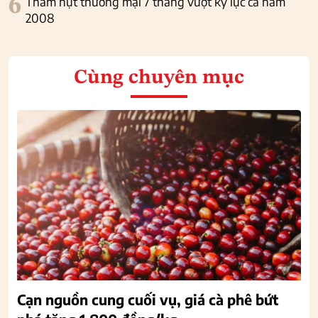
6
Thâm hụt thương mại 7 tháng vượt kỷ lục cả năm
2008
Cùng chuyên mục
Cạn nguồn cung cuối vụ, giá cà phê bứt