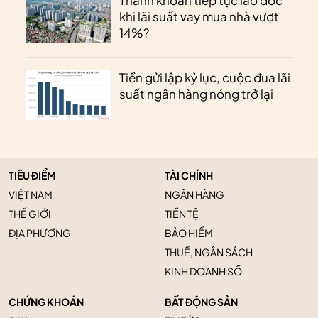
khi lãi suất vay mua nhà vượt
14%?
Tiền gửi lập kỷ lục, cuộc đua lãi
suất ngân hàng nóng trở lại
TIÊU ĐIỂM
TÀI CHÍNH
VIỆT NAM
NGÂN HÀNG
THẾ GIỚI
TIỀN TỆ
ĐỊA PHƯƠNG
BẢO HIỂM
THUẾ, NGÂN SÁCH
KINH DOANH SỐ
CHỨNG KHOÁN
BẤT ĐỘNG SẢN