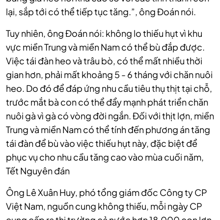
lại, sắp tới có thể tiếp tục tăng.”, ông Đoán nói.
Tuy nhiên, ông Đoán nói: không lo thiếu hụt vì khu
vực miền Trung và miền Nam có thể bù đắp được.
Việc tái đàn heo và trâu bò, có thể mất nhiều thời
gian hơn, phải mất khoảng 5 - 6 tháng với chăn nuôi
heo. Do đó để đáp ứng nhu cầu tiêu thụ thịt tại chỗ,
trước mắt bà con có thể đẩy mạnh phát triển chăn
nuôi gà vì gà có vòng đời ngắn. Đối với thịt lợn, miền
Trung và miền Nam có thể tính đến phương án tăng
tái đàn để bù vào việc thiếu hụt này, đặc biệt để
phục vụ cho nhu cầu tăng cao vào mùa cuối năm,
Tết Nguyên đán
Ông Lê Xuân Huy, phó tổng giám đốc Công ty CP
Việt Nam, nguồn cung không thiếu, mỗi ngày CP
cung cấp ra thị trường cả nước hơn 18.000 con lợn