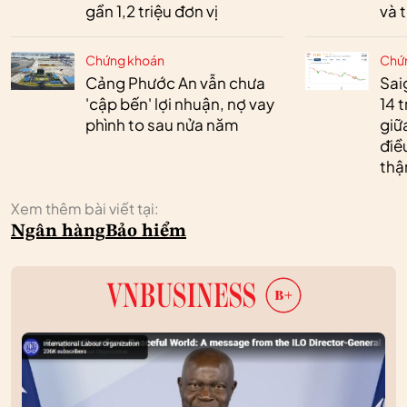
gần 1,2 triệu đơn vị
và 
Chứng khoán
Chứ
Cảng Phước An vẫn chưa
Sai
'cập bến' lợi nhuận, nợ vay
14 t
phình to sau nửa năm
giữ
điề
thậ
Xem thêm bài viết tại:
Ngân hàng
Bảo hiểm