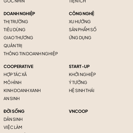
GÓC NHÌN
TIỆN ÍCH
DOANH NGHIỆP
CÔNG NGHỆ
THỊ TRƯỜNG
XU HƯỚNG
TIÊU DÙNG
SẢN PHẨM SỐ
GIAO THƯƠNG
ỨNG DỤNG
QUẢN TRỊ
THÔNG TIN DOANH NGHIỆP
COOPERATIVE
START-UP
HỢP TÁC XÃ
KHỞI NGHIỆP
MÔ HÌNH
Ý TƯỞNG
KINH DOANH XANH
HỆ SINH THÁI
AN SINH
ĐỜI SỐNG
VNCOOP
DÂN SINH
VIỆC LÀM