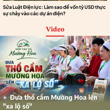
Sửa Luật Điện lực: Làm sao để vốn tỷ USD thực
sự chảy vào các dự án điện?
Video
Đưa thổ cẩm Mường Hoa lên
"xa lộ số"