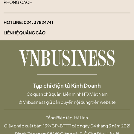
PHONG CÁCH
HOTLINE:
024. 37824741
LIÊN HỆ QUẢNG CÁO
Tạp chí điện tử Kinh Doanh
Cơ quan chủ quản: Liên minh HTX Việt Nam
© Vnbusiness giữ bản quyền nội dung trên website
Tổng Biên tập: Hà Linh
Giấy phép xuất bản: 139/GP-BTTTT cấp ngày 04 tháng 3 năm 2021
Địa chỉ Tòa soạn: Số 149 Giảng Võ, P. Ô Chợ Dừa, Hà Nội