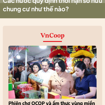
Các nước quy định thời hạn sở hữu
chung cư như thế nào?
VnCoop
Phiên chợ OCOP và ẩm thực vùng miền