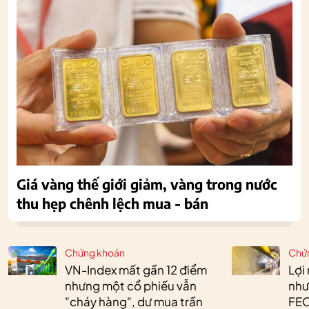
Giá vàng thế giới giảm, vàng trong nước
thu hẹp chênh lệch mua - bán
Chứng khoán
Chứ
VN-Index mất gần 12 điểm
Lợi
nhưng một cổ phiếu vẫn
như
"cháy hàng", dư mua trần
FEC