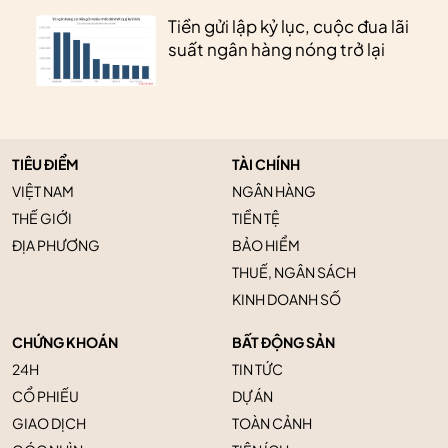
Tiền gửi lập kỷ lục, cuộc đua lãi
suất ngân hàng nóng trở lại
TIÊU ĐIỂM
TÀI CHÍNH
VIỆT NAM
NGÂN HÀNG
THẾ GIỚI
TIỀN TỆ
ĐỊA PHƯƠNG
BẢO HIỂM
THUẾ, NGÂN SÁCH
KINH DOANH SỐ
CHỨNG KHOÁN
BẤT ĐỘNG SẢN
24H
TIN TỨC
CỔ PHIẾU
DỰ ÁN
GIAO DỊCH
TOÀN CẢNH