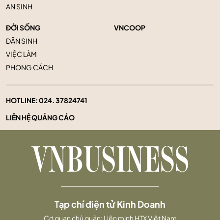
AN SINH
ĐỜI SỐNG
VNCOOP
DÂN SINH
VIỆC LÀM
PHONG CÁCH
HOTLINE:
024. 37824741
LIÊN HỆ QUẢNG CÁO
Tạp chí điện tử Kinh Doanh
Cơ quan chủ quản: Liên minh HTX Việt Nam