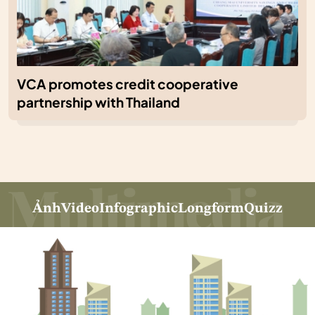
VCA promotes credit cooperative
partnership with Thailand
Ảnh
Video
Infographic
Longform
Quizz