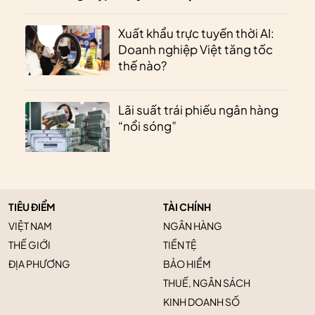
Xuất khẩu trực tuyến thời AI:
Doanh nghiệp Việt tăng tốc
thế nào?
Lãi suất trái phiếu ngân hàng
“nổi sóng”
TIÊU ĐIỂM
TÀI CHÍNH
VIỆT NAM
NGÂN HÀNG
THẾ GIỚI
TIỀN TỆ
ĐỊA PHƯƠNG
BẢO HIỂM
THUẾ, NGÂN SÁCH
KINH DOANH SỐ