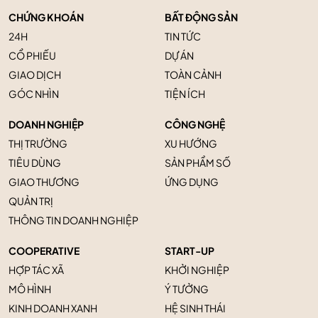
CHỨNG KHOÁN
BẤT ĐỘNG SẢN
24H
TIN TỨC
CỔ PHIẾU
DỰ ÁN
GIAO DỊCH
TOÀN CẢNH
GÓC NHÌN
TIỆN ÍCH
DOANH NGHIỆP
CÔNG NGHỆ
THỊ TRƯỜNG
XU HƯỚNG
TIÊU DÙNG
SẢN PHẨM SỐ
GIAO THƯƠNG
ỨNG DỤNG
QUẢN TRỊ
THÔNG TIN DOANH NGHIỆP
COOPERATIVE
START-UP
HỢP TÁC XÃ
KHỞI NGHIỆP
MÔ HÌNH
Ý TƯỞNG
KINH DOANH XANH
HỆ SINH THÁI