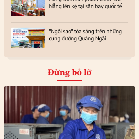
Nẵng lên kệ tại sân bay quốc tế
"Ngôi sao" tỏa sáng trên những
cung đường Quảng Ngãi
Đừng bỏ lỡ