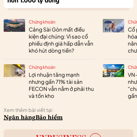
Chứng khoán
Chứ
Cảng Sài Gòn mất điều
Cổ 
kiện đại chúng: Vì sao cổ
hóa
phiếu định giá hấp dẫn vẫn
nân
khó hút dòng tiền?
chư
Chứng khoán
Chứ
Lợi nhuận tăng mạnh
VN-
nhưng gần 71% tài sản
như
FECON vẫn nằm ở phải thu
"ch
và tồn kho
gần 
Xem thêm bài viết tại:
Ngân hàng
Bảo hiểm