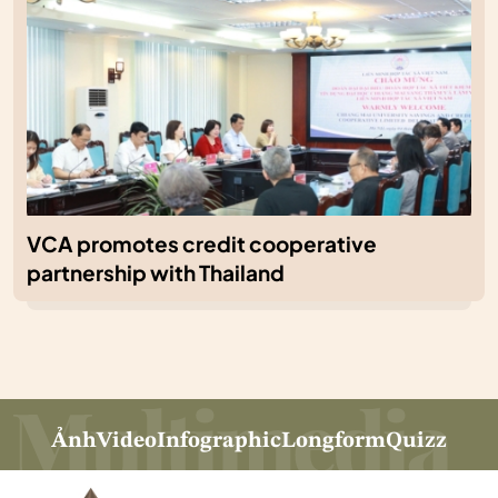
VCA promotes credit cooperative
partnership with Thailand
Ảnh
Video
Infographic
Longform
Quizz