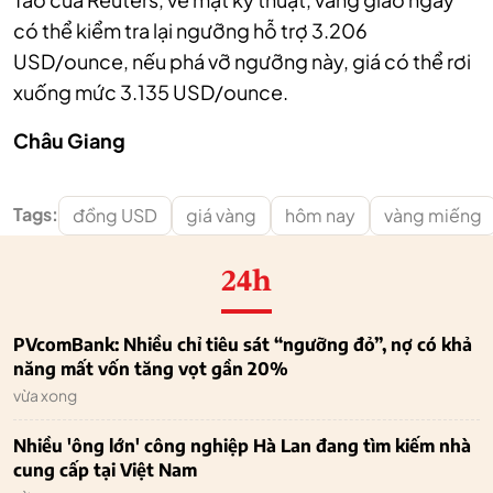
có thể kiểm tra lại ngưỡng hỗ trợ 3.206
USD/ounce, nếu phá vỡ ngưỡng này, giá có thể rơi
xuống mức 3.135 USD/ounce.
Châu Giang
Tags:
đồng USD
giá vàng
hôm nay
vàng miếng
24h
PVcomBank: Nhiều chỉ tiêu sát “ngưỡng đỏ”, nợ có khả
năng mất vốn tăng vọt gần 20%
vừa xong
Nhiều 'ông lớn' công nghiệp Hà Lan đang tìm kiếm nhà
cung cấp tại Việt Nam