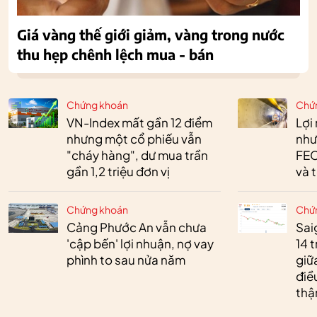
Giá vàng thế giới giảm, vàng trong nước
thu hẹp chênh lệch mua - bán
Chứng khoán
Chứ
VN-Index mất gần 12 điểm
Lợi
nhưng một cổ phiếu vẫn
như
"cháy hàng", dư mua trần
FEC
gần 1,2 triệu đơn vị
và 
Chứng khoán
Chứ
Cảng Phước An vẫn chưa
Sai
'cập bến' lợi nhuận, nợ vay
14 t
phình to sau nửa năm
giữ
điề
thậ