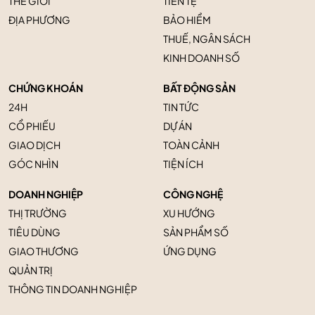
THẾ GIỚI
TIỀN TỆ
ĐỊA PHƯƠNG
BẢO HIỂM
THUẾ, NGÂN SÁCH
KINH DOANH SỐ
CHỨNG KHOÁN
BẤT ĐỘNG SẢN
24H
TIN TỨC
CỔ PHIẾU
DỰ ÁN
GIAO DỊCH
TOÀN CẢNH
GÓC NHÌN
TIỆN ÍCH
DOANH NGHIỆP
CÔNG NGHỆ
THỊ TRƯỜNG
XU HƯỚNG
TIÊU DÙNG
SẢN PHẨM SỐ
GIAO THƯƠNG
ỨNG DỤNG
QUẢN TRỊ
THÔNG TIN DOANH NGHIỆP