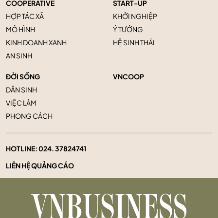
COOPERATIVE
START-UP
HỢP TÁC XÃ
KHỞI NGHIỆP
MÔ HÌNH
Ý TƯỞNG
KINH DOANH XANH
HỆ SINH THÁI
AN SINH
ĐỜI SỐNG
VNCOOP
DÂN SINH
VIỆC LÀM
PHONG CÁCH
HOTLINE:
024. 37824741
LIÊN HỆ QUẢNG CÁO