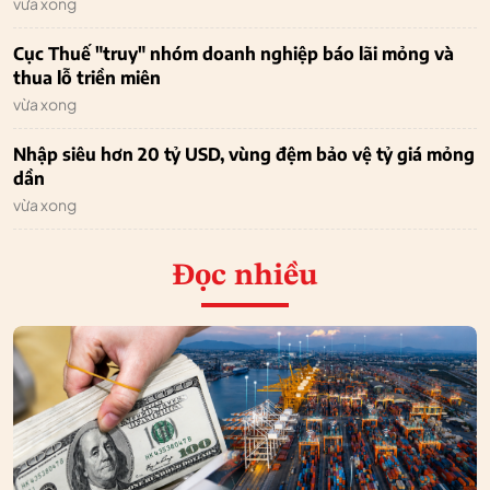
vừa xong
Cục Thuế "truy" nhóm doanh nghiệp báo lãi mỏng và
thua lỗ triền miên
vừa xong
Nhập siêu hơn 20 tỷ USD, vùng đệm bảo vệ tỷ giá mỏng
dần
vừa xong
Đọc nhiều