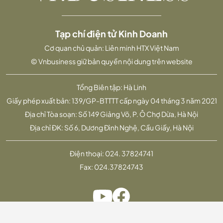
Tạp chí điện tử Kinh Doanh
Cơ quan chủ quản: Liên minh HTX Việt Nam
© Vnbusiness giữ bản quyền nội dung trên website
Tổng Biên tập: Hà Linh
Giấy phép xuất bản: 139/GP-BTTTT cấp ngày 04 tháng 3 năm 2021
Địa chỉ Tòa soạn: Số 149 Giảng Võ, P. Ô Chợ Dừa, Hà Nội
Địa chỉ ĐK: Số 6, Dương Đình Nghệ, Cầu Giấy, Hà Nội
Điện thoại:
024. 37824741
Fax:
024.37824743