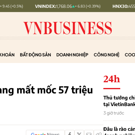
VNINDEX:
1,768.06
HNX30:
455.12
+ 6.83 (+0.39%)
+ 1.63 (
KHOÁN
BẤT ĐỘNG SẢN
DOANH NGHIỆP
CÔNG NGHỆ
COO
24h
àng mất mốc 57 triệu
Thủ tướng chỉ
tại VietinBan
3 giờ trước
Đâu là rào cản