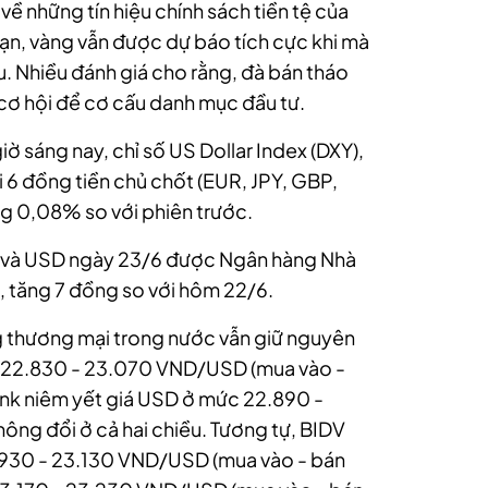
về những tín hiệu chính sách tiền tệ của
hạn, vàng vẫn được dự báo tích cực khi mà
u. Nhiều đánh giá cho rằng, đà bán tháo
 cơ hội để cơ cấu danh mục đầu tư.
 giờ sáng nay, chỉ số US Dollar Index (DXY),
 6 đồng tiền chủ chốt (EUR, JPY, GBP,
g 0,08% so với phiên trước.
ND và USD ngày 23/6 được Ngân hàng Nhà
tăng 7 đồng so với hôm 22/6.
ng thương mại trong nước vẫn giữ nguyên
 22.830 - 23.070 VND/USD (mua vào -
ank niêm yết giá USD ở mức 22.890 -
ông đổi ở cả hai chiều. Tương tự, BIDV
.930 - 23.130 VND/USD (mua vào - bán