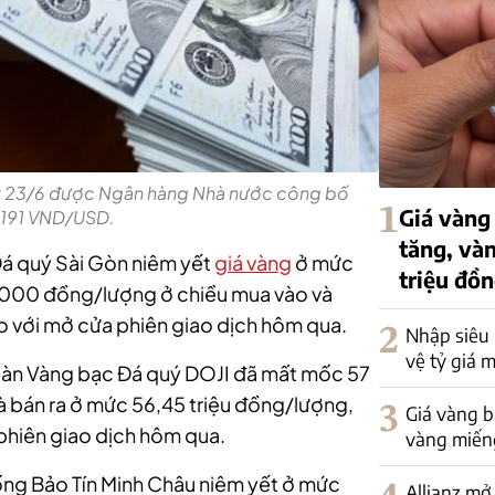
ày 23/6 được Ngân hàng Nhà nước công bố
1
Giá vàng 
.191 VND/USD.
tăng, vàn
Đá quý Sài Gòn niêm yết
giá vàng
ở mức
triệu đồ
0.000 đồng/lượng ở chiều mua vào và
 với mở cửa phiên giao dịch hôm qua.
2
Nhập siêu
vệ tỷ giá 
 đoàn Vàng bạc Đá quý DOJI đã mất mốc 57
à bán ra ở mức 56,45 triệu đồng/lượng,
3
Giá vàng bậ
phiên giao dịch hôm qua.
vàng miếng
ống Bảo Tín Minh Châu niêm yết ở mức
Allianz mở