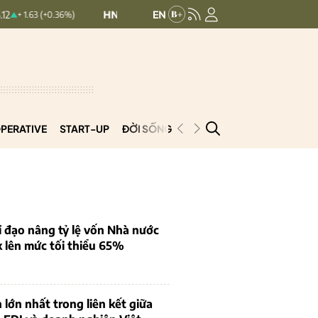
HNXINDEX:
293.44
UPCOMINDEX:
126.
+0.36%)
+ 0.25 (+0.09%)
PERATIVE
START-UP
ĐỜI SỐNG
PODCAST
VNCOOP
 đạo nâng tỷ lệ vốn Nhà nước
k lên mức tối thiểu 65%
 lớn nhất trong liên kết giữa