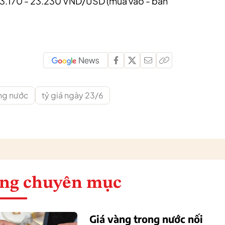
ức 23.170 - 23.230 VND/USD (mua vào - bán
ong nước
tỷ giá ngày 23/6
ng chuyên mục
Giá vàng trong nước nối