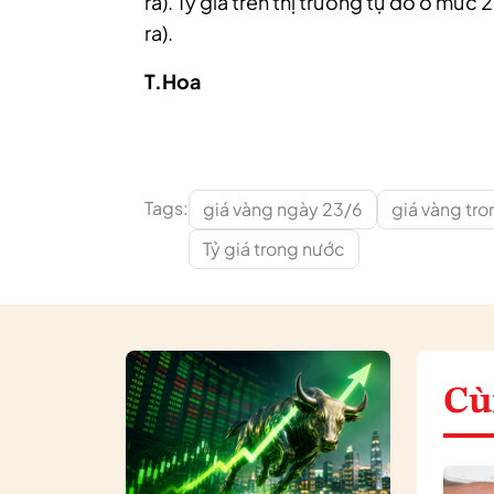
ra). Tỷ giá trên thị trường tự do ở m
ra).
T.Hoa
Tags:
giá vàng ngày 23/6
giá vàng tr
Tỷ giá trong nước
Cù