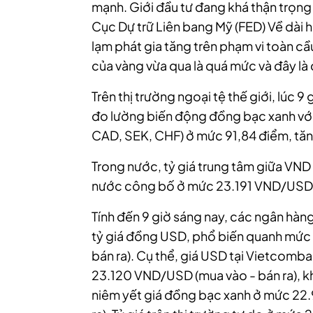
mạnh. Giới đầu tư đang khá thận trọng 
Cục Dự trữ Liên bang Mỹ (FED) Về dài 
lạm phát gia tăng trên phạm vi toàn cầ
của vàng vừa qua là quá mức và đây là
Trên thị trường ngoại tệ thế giới, lúc 9
đo lường biến động đồng bạc xanh với
CAD, SEK, CHF) ở mức 91,84 điểm, tăn
Trong nước, tỷ giá trung tâm giữa V
nước công bố ở mức 23.191 VND/USD, 
Tính đến 9 giờ sáng nay, các ngân hà
tỷ giá đồng USD, phổ biến quanh mức
bán ra). Cụ thể, giá USD tại Vietcomb
23.120 VND/USD (mua vào - bán ra), kh
niêm yết giá đồng bạc xanh ở mức 22