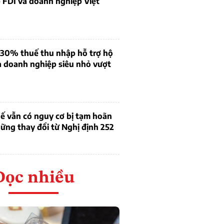
 FDI và doanh nghiệp Việt
 30% thuế thu nhập hỗ trợ hộ
à doanh nghiệp siêu nhỏ vượt
ế vẫn có nguy cơ bị tạm hoãn
ững thay đổi từ Nghị định 252
Đọc nhiều