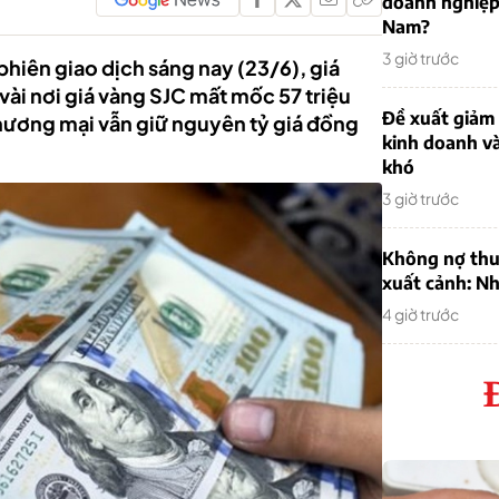
doanh nghiệp
Nam?
3 giờ trước
hiên giao dịch sáng nay (23/6), giá
ài nơi giá vàng SJC mất mốc 57 triệu
Đề xuất giảm
hương mại vẫn giữ nguyên tỷ giá đồng
kinh doanh v
khó
3 giờ trước
Không nợ thu
xuất cảnh: Nh
4 giờ trước