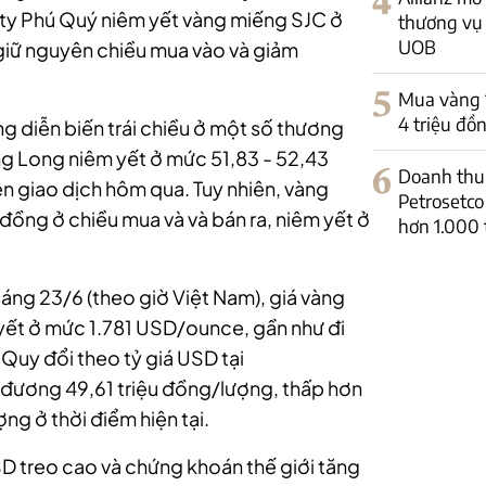
4
ty Phú Quý niêm yết vàng miếng SJC ở
thương vụ 
UOB
 giữ nguyên chiều mua vào và giảm
5
Mua vàng 14
4 triệu đồ
ng diễn biến trái chiều ở một số thương
ng Long niêm yết ở mức 51,83 - 52,43
6
Doanh thu 
ên giao dịch hôm qua. Tuy nhiên, vàng
Petrosetco
ng ở chiều mua và và bán ra, niêm yết ở
hơn 1.000 
ờ sáng 23/6 (theo giờ Việt Nam), giá vàng
yết ở mức 1.781 USD/ounce, gần như đi
Quy đổi theo tỷ giá USD tại
 đương 49,61 triệu đồng/lượng, thấp hơn
ng ở thời điểm hiện tại.
D treo cao và chứng khoán thế giới tăng