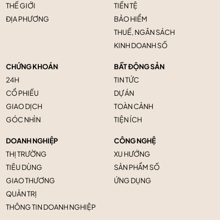
THẾ GIỚI
TIỀN TỆ
ĐỊA PHƯƠNG
BẢO HIỂM
THUẾ, NGÂN SÁCH
KINH DOANH SỐ
CHỨNG KHOÁN
BẤT ĐỘNG SẢN
24H
TIN TỨC
CỔ PHIẾU
DỰ ÁN
GIAO DỊCH
TOÀN CẢNH
GÓC NHÌN
TIỆN ÍCH
DOANH NGHIỆP
CÔNG NGHỆ
THỊ TRƯỜNG
XU HƯỚNG
TIÊU DÙNG
SẢN PHẨM SỐ
GIAO THƯƠNG
ỨNG DỤNG
QUẢN TRỊ
THÔNG TIN DOANH NGHIỆP