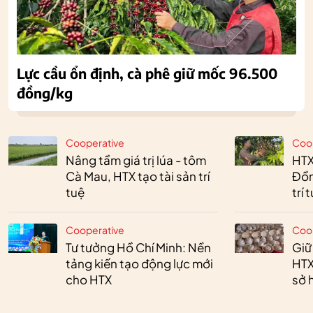
Lực cầu ổn định, cà phê giữ mốc 96.500
đồng/kg
Cooperative
Coo
Nâng tầm giá trị lúa - tôm
HTX
Cà Mau, HTX tạo tài sản trí
Đồn
tuệ
trí 
Cooperative
Coo
Tư tưởng Hồ Chí Minh: Nền
Giữ
tảng kiến tạo động lực mới
HTX
cho HTX
sở h