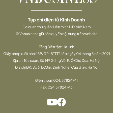
Tạp chí điện tử Kinh Doanh
Cơ quan chủ quản: Liên minh HTX Việt Nam
© Vnbusiness giữ bản quyền nội dung trên website
Tổng Biên tập: Hà Linh
Giấy phép xuất bản: 139/GP-BTTTT cấp ngày 04 tháng 3 năm 2021
Địa chỉ Tòa soạn: Số 149 Giảng Võ, P. Ô Chợ Dừa, Hà Nội
Địa chỉ ĐK: Số 6, Dương Đình Nghệ, Cầu Giấy, Hà Nội
Điện thoại:
024. 37824741
Fax:
024.37824743