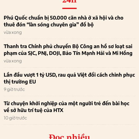
24h
Phú Quốc chuẩn bị 50.000 căn nhà ở xã hội và cho
thuê đón “làn sóng chuyên gia” đổ bộ
vừa xong
Thanh tra Chính phủ chuyển Bộ Công an hồ sơ loạt sai
phạm của SJC, PNJ, DOJI, Bảo Tín Mạnh Hải và Mi Hồng
vừa xong
Lần đầu vượt 1 tỷ USD, rau quả Việt đổi cách chinh phục
thị trường EU
9 giờ trước
Từ chuyện khởi nghiệp của một người trẻ đến bài học
về sở hữu trí tuệ của HTX
10 giờ trước
Đọc nhiều