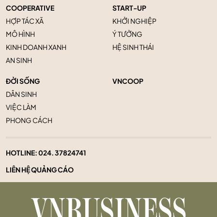
COOPERATIVE
START-UP
HỢP TÁC XÃ
KHỞI NGHIỆP
MÔ HÌNH
Ý TƯỞNG
KINH DOANH XANH
HỆ SINH THÁI
AN SINH
ĐỜI SỐNG
VNCOOP
DÂN SINH
VIỆC LÀM
PHONG CÁCH
HOTLINE:
024. 37824741
LIÊN HỆ QUẢNG CÁO