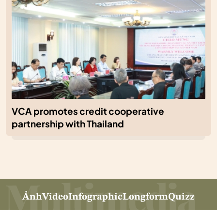
VCA promotes credit cooperative
partnership with Thailand
Ảnh
Video
Infographic
Longform
Quizz