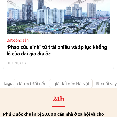
Bất động sản
‘Phao cứu sinh’ từ trái phiếu và áp lực khổng
lồ của đại gia địa ốc
ĐỌC NGAY
Tags:
đầu cơ đất nền
giá đất nền Hà Nội
lãi suất v
24h
Phú Quốc chuẩn bị 50.000 căn nhà ở xã hội và cho