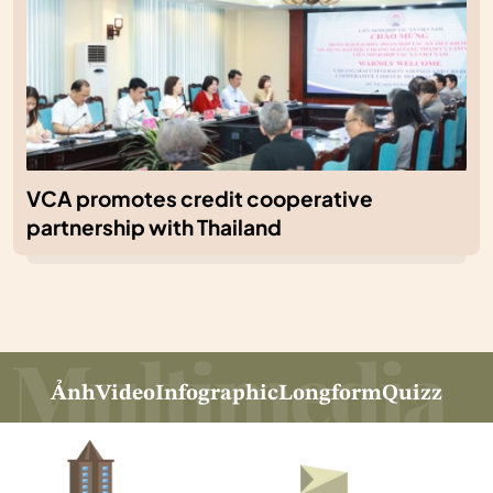
VCA promotes credit cooperative
partnership with Thailand
Ảnh
Video
Infographic
Longform
Quizz