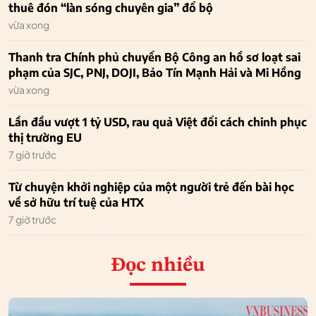
thuê đón “làn sóng chuyên gia” đổ bộ
vừa xong
Thanh tra Chính phủ chuyển Bộ Công an hồ sơ loạt sai
phạm của SJC, PNJ, DOJI, Bảo Tín Mạnh Hải và Mi Hồng
vừa xong
Lần đầu vượt 1 tỷ USD, rau quả Việt đổi cách chinh phục
thị trường EU
7 giờ trước
Từ chuyện khởi nghiệp của một người trẻ đến bài học
về sở hữu trí tuệ của HTX
7 giờ trước
Đọc nhiều