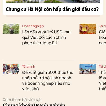
Chung cư Hà Nội còn hấp dẫn giới đầu cơ?
Doanh nghiệp
Tài c
Lần đầu vượt 1 tỷ USD, rau
Giá
quả Việt đổi cách chinh
hóa
phục thị trường EU
cao
Tài chính
Tài c
Đề xuất giảm 30% thuế thu
Thủ
nhập hỗ trợ hộ kinh doanh
lệ 
và doanh nghiệp siêu nhỏ
Vie
vượt khó
thi
Xem thêm bài viết tại:
Chứng khoán
Doanh nghiệp