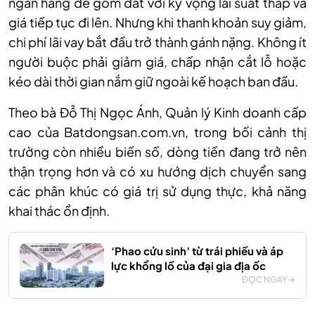
ngân hàng để gom đất với kỳ vọng lãi suất thấp và
giá tiếp tục đi lên. Nhưng khi thanh khoản suy giảm,
chi phí lãi vay bắt đầu trở thành gánh nặng. Không ít
người buộc phải giảm giá, chấp nhận cắt lỗ hoặc
kéo dài thời gian nắm giữ ngoài kế hoạch ban đầu.
Theo bà Đỗ Thị Ngọc Ánh, Quản lý Kinh doanh cấp
cao của Batdongsan.com.vn, trong bối cảnh thị
trường còn nhiều biến số, dòng tiền đang trở nên
thận trọng hơn và có xu hướng dịch chuyển sang
các phân khúc có giá trị sử dụng thực, khả năng
khai thác ổn định.
‘Phao cứu sinh’ từ trái phiếu và áp
lực khổng lồ của đại gia địa ốc
ĐỌC NGAY