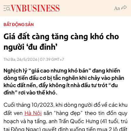
BẤT ĐỘNG SẢN
Giá đất càng tăng càng khó cho
người ‘đu đỉnh’
Thứ Ba, 26/5/2026 | 07:39 GMT+7
Nghịch lý “giá cao nhưng khó bán” đang khiến
dòng tiền đầu cơ bị tắc nghẽn khi chảy vào phân
khúc đất nền, đẩy không ít nhà đầu tư trót “đu
đỉnh” rơi vào thế khó.
Cuối tháng 10/2023, khi dòng người đổ về các khu
đất ven
Hà Nội
săn “hàng đẹp” theo tin đồn quy
hoạch và hạ tầng, anh Trần Quốc Hưng (41 tuổi, trú
tại Đông Ngạc) quyết định xuống tiền mua 2 lô đất