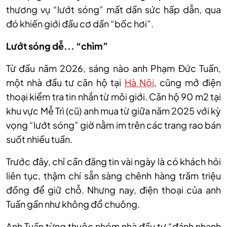
thương vụ “lướt sóng” mất dần sức hấp dẫn, qua
đó khiến giới đầu cơ dần “bốc hơi”.
Lướt sóng dễ... “chìm”
Từ đầu năm 2026, sáng nào anh Phạm Đức Tuấn,
một nhà đầu tư căn hộ tại
Hà Nội
, cũng mở điện
thoại kiểm tra tin nhắn từ môi giới. Căn hộ 90 m2 tại
khu vực Mễ Trì (cũ) anh mua từ giữa năm 2025 với kỳ
vọng “lướt sóng” giờ nằm im trên các trang rao bán
suốt nhiều tuần.
Trước đây, chỉ cần đăng tin vài ngày là có khách hỏi
liên tục, thậm chí sẵn sàng chênh hàng trăm triệu
đồng để giữ chỗ. Nhưng nay, điện thoại của anh
Tuấn gần như không đổ chuông.
Anh Tuấn từng thuộc nhóm nhà đầu tư “đánh nhanh