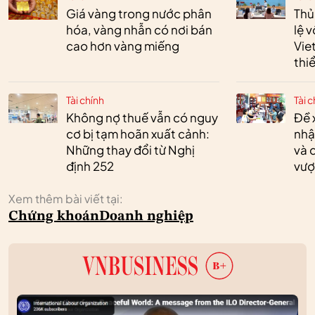
Giá vàng trong nước phân
Thủ
hóa, vàng nhẫn có nơi bán
lệ 
cao hơn vàng miếng
Vie
thi
Tài chính
Tài c
Không nợ thuế vẫn có nguy
Đề 
cơ bị tạm hoãn xuất cảnh:
nhậ
Những thay đổi từ Nghị
và 
định 252
vượ
Xem thêm bài viết tại:
Chứng khoán
Doanh nghiệp