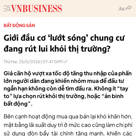
BẤT ĐỘNG SẢN
Giới đầu cơ ‘lướt sóng’ chung cư
đang rút lui khỏi thị trường?
Thứ Hai, 25/5/2026 | 07:47 GMT+7
Giá căn hộ vượt xa tốc độ tăng thu nhập của phần
lớn người dân đang khiến nhóm mua để đầu tư
ngắn hạn không còn dễ tìm đầu ra. Không ít “tay
to” lựa chọn rút khỏi thị trường, hoặc “án binh
bất động”.
Bên cạnh hoạt động mua qua bán lại khó khăn hơn,
mặt bằng lãi suất duy trì ở mức cao cũng làm chi phí
sử dụng đòn bẩy tài chính tăng mạnh, khiến các