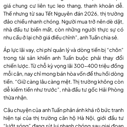
giá chung cư liên tục leo thang, thanh khoản dễ.
Thế nhưng từ sau Tết Nguyên đán 2026, thị trường
đảo chiều nhanh chóng. Người mua trở nên dè dặt,
nhà đầu tư biến mất, còn những người thực sự có
nhu cầu ở lại chờ giá điều chỉnh”, anh Tuấn chia sẻ.
Áp lực lãi vay, chi phí quản lý và dòng tiền bị “chôn”
trong tài sản khiến anh Tuấn buộc phải thay đổi
chiến lược. Từ chỗ kỳ vọng lãi 300-400 triệu đồng
mỗi căn, nay chỉ mong bán hòa vốn để thu hồi dòng
tiền. “Giữ càng lâu càng mệt. Thị trường không còn
dễ kiếm tiền như trước”, nhà đầu tư gốc Hải Phòng
thừa nhận.
Câu chuyện của anh Tuấn phản ánh khá rõ bức tranh
hiện tại của thị trường căn hộ Hà Nội, giới đầu tư
“lướt sóng” đang rút lui nhanh chóng sau giai đoạn