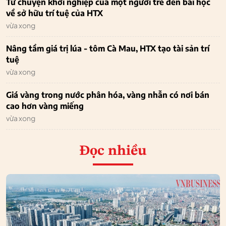
Từ chuyện khởi nghiệp của một người trẻ đến bài học
về sở hữu trí tuệ của HTX
vừa xong
Nâng tầm giá trị lúa - tôm Cà Mau, HTX tạo tài sản trí
tuệ
vừa xong
Giá vàng trong nước phân hóa, vàng nhẫn có nơi bán
cao hơn vàng miếng
vừa xong
Đọc nhiều