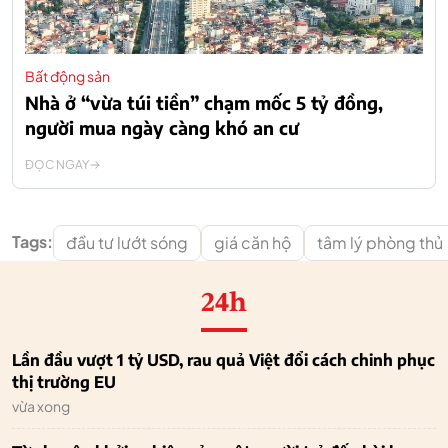
Bất động sản
Nhà ở “vừa túi tiền” chạm mốc 5 tỷ đồng,
người mua ngày càng khó an cư
ĐỌC NGAY
Tags:
đầu tư lướt sóng
giá căn hộ
tâm lý phòng thủ
24h
Lần đầu vượt 1 tỷ USD, rau quả Việt đổi cách chinh phục
thị trường EU
vừa xong