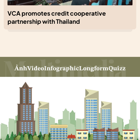
VCA promotes credit cooperative
partnership with Thailand
Ảnh
Video
Infographic
Longform
Quizz