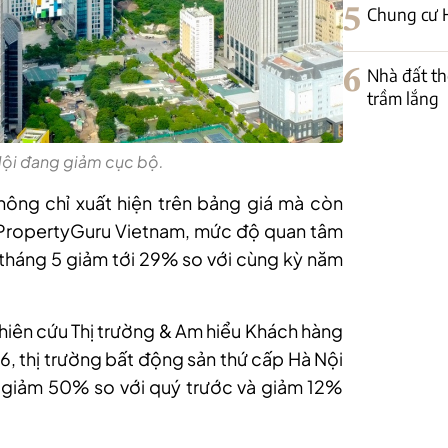
5
Chung cư H
6
Nhà đất th
trầm lắng
Nội đang giảm cục bộ.
hông chỉ xuất hiện trên bảng giá mà còn
 PropertyGuru Vietnam, mức độ quan tâm
g tháng 5 giảm tới 29% so với cùng kỳ năm
ghiên cứu Thị trường & Am hiểu Khách hàng
 thị trường bất động sản thứ cấp Hà Nội
, giảm 50% so với quý trước và giảm 12%