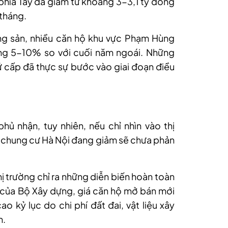
c phía Tây đã giảm từ khoảng 3-3,1 tỷ đồng
 tháng.
ng sản, nhiều căn hộ khu vực Phạm Hùng
g 5-10% so với cuối năm ngoái. Những
hứ cấp đã thực sự bước vào giai đoạn điều
hủ nhận, tuy nhiên, nếu chỉ nhìn vào thị
 chung cư Hà Nội đang giảm sẽ chưa phản
hị trường chỉ ra những diễn biến hoàn toàn
 của Bộ Xây dựng, giá căn hộ mở bán mới
ao kỷ lục do chi phí đất đai, vật liệu xây
h.