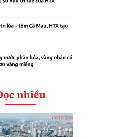
ề sở hữu trí tuệ của HTX
trị lúa - tôm Cà Mau, HTX tạo
ng nước phân hóa, vàng nhẫn có
hơn vàng miếng
Đọc nhiều