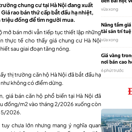
đến bài học v
 trường chung cư tại Hà Nội đang xuất
vừa xong
 Giá rao bán thứ cấp bắt đầu hạ nhiệt,
m triệu đồng để tìm người mua.
Nâng tầm giá 
tài sản trí tuệ
hộ mở bán mới vẫn tiếp tục thiết lập những
n thực tế cho thấy giá chung cư Hà Nội
vừa xong
thiết sau giai đoạn tăng nóng.
Giá vàng tro
nơi bán cao 
6 phút trước
hấy thị trường căn hộ Hà Nội đã bắt đầu hạ
ần như không có điểm dừng.
, giá bán căn hộ phổ biến tại Hà Nội đã
iệu đồng/m2 vào tháng 2/2026 xuống còn
 5/2026.
tuy chưa lớn nhưng mang ý nghĩa quan