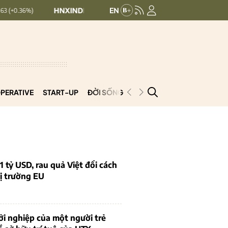
HNXINDEX:
293.44
UPCOMINDEX:
126.99
+ 0.25 (+0.09%)
PERATIVE
START-UP
ĐỜI SỐNG
PODCAST
VNCOOP
1 tỷ USD, rau quả Việt đổi cách
ị trường EU
i nghiệp của một người trẻ