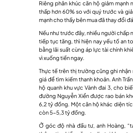
Riêng phân khúc căn hộ giảm mạnh nh
thấp hơn 60% so với quý trước và gi
mạnh cho thấy bên mua đã thay đổi đán
Nếu như trước đây, nhiều người chấp n
tiếp tục tăng, thì hiện nay yếu tố an
bằng lãi suất cùng áp lực tài chính k
vì xuống tiền ngay.
Thực tế trên thị trường cũng ghi nhận
giá để tìm kiếm thanh khoản. Anh Tr
hộ quanh khu vực Vành đai 3, cho bi
đường Nguyễn Xiển được rao bán kho
6,2 tỷ đồng. Một căn hộ khác diện tí
còn 5-5,3 tỷ đồng.
Ở góc độ nhà đầu tư, anh Hoàng, “t