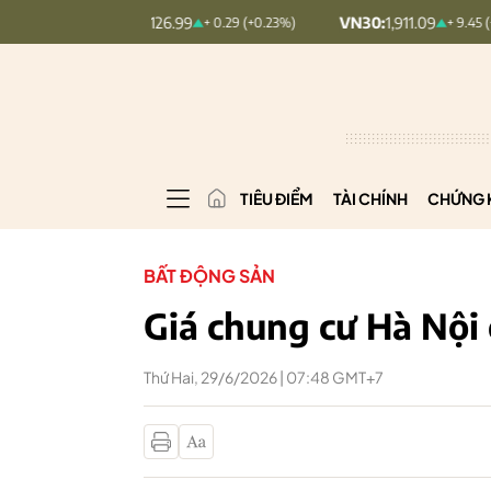
MINDEX:
126.99
VN30:
1,911.09
+ 0.29 (+0.23%)
+ 9.45 (+0.5%)
TIÊU ĐIỂM
TÀI CHÍNH
CHỨNG 
BẤT ĐỘNG SẢN
Giá chung cư Hà Nội 
Thứ Hai, 29/6/2026 | 07:48 GMT+7