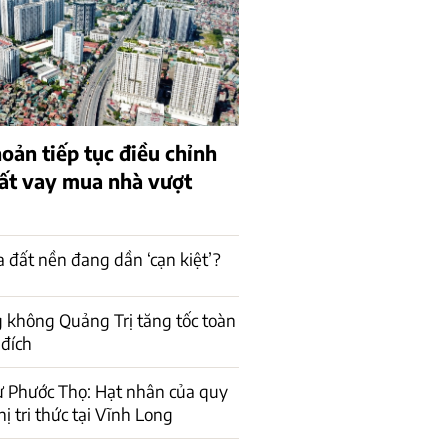
oản tiếp tục điều chỉnh
uất vay mua nhà vượt
a đất nền đang dần ‘cạn kiệt’?
 không Quảng Trị tăng tốc toàn
 đích
ư Phước Thọ: Hạt nhân của quy
ị tri thức tại Vĩnh Long