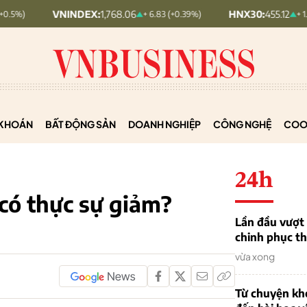
VNINDEX:
1,768.06
HNX30:
455.12
+ 6.83 (+0.39%)
+ 1.63 (+0.36%)
KHOÁN
BẤT ĐỘNG SẢN
DOANH NGHIỆP
CÔNG NGHỆ
COO
24h
có thực sự giảm?
Lần đầu vượt 
chinh phục th
vừa xong
Từ chuyện khở