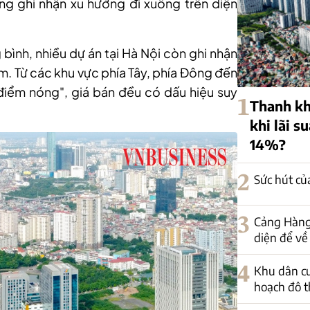
ường ghi nhận xu hướng đi xuống trên diện
bình, nhiều dự án tại Hà Nội còn ghi nhận
m. Từ các khu vực phía Tây, phía Đông đến
điểm nóng", giá bán đều có dấu hiệu suy
1
Thanh kh
khi lãi s
14%?
2
Sức hút củ
3
Cảng Hàng
diện để về
4
Khu dân c
hoạch đô th