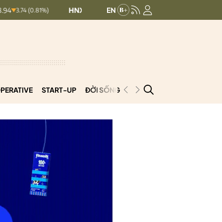
HNXINDEX:
293.59
UPCOMINDEX:
128.14
0.81%)
0.13 (0.04%)
PERATIVE
START-UP
ĐỜI SỐNG
PODCAST
VNCOOP