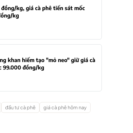
đồng/kg, giá cà phê tiến sát mốc
đồng/kg
g khan hiếm tạo "mỏ neo" giữ giá cà
c 99.000 đồng/kg
đầu tư cà phê
giá cà phê hôm nay