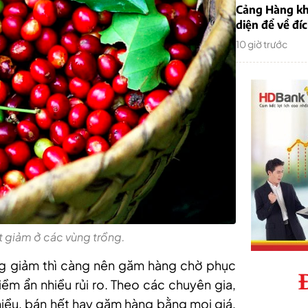
Cảng Hàng kh
diện để về đí
10 giờ trước
t giảm ở các vùng trồng.
ng giảm thì càng nên găm hàng chờ phục
iềm ẩn nhiều rủi ro. Theo các chuyên gia,
nhiều, bán hết hay găm hàng bằng mọi giá,