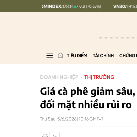
UPCOMINDEX:
128.14
VN30:
1,916.88
+ 0.8 (+0.63%)
19.71 (1.
TIÊU ĐIỂM
TÀI CHÍNH
CHỨNG 
DOANH NGHIỆP
THỊ TRƯỜNG
Giá cà phê giảm sâu
đối mặt nhiều rủi ro
Thứ Sáu, 5/6/2026 | 10:16 GMT+7