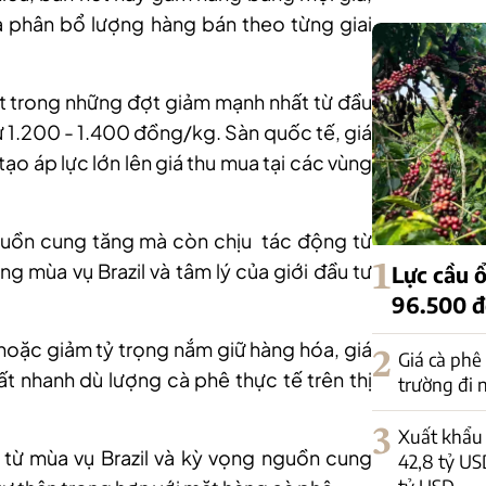
và phân bổ lượng hàng bán theo từng giai
t trong những đợt giảm mạnh nhất từ đầu
từ 1.200 - 1.400 đồng/kg.
Sàn quốc tế, giá
ạo áp lực lớn lên giá thu mua tại các vùng
guồn cung tăng
mà còn chịu tác động từ
ng mùa vụ Brazil và tâm lý của giới đầu tư
1
Lực cầu ổ
96.500 
 hoặc giảm tỷ trọng nắm giữ hàng hóa, giá
2
Giá cà phê
ất nhanh dù lượng cà phê thực tế trên thị
trường đi
3
Xuất khẩu 
 từ mùa vụ Brazil và kỳ vọng nguồn cung
42,8 tỷ US
tỷ USD