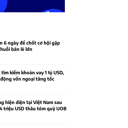
n 6 ngày để chốt cơ hội gặp
chuỗi bán lẻ lớn
tìm kiếm khoản vay 1 tỷ USD,
 động vốn ngoại tăng tốc
ng hiện diện tại Việt Nam sau
4 triệu USD thâu tóm quỹ UOB