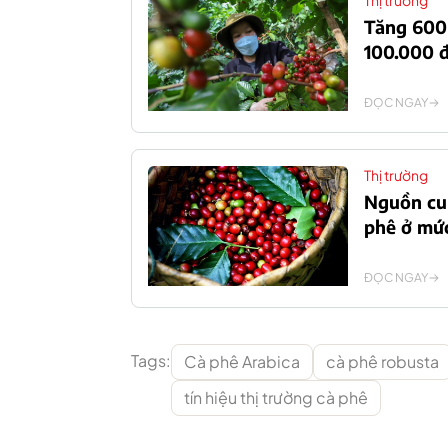
Thị trường
Tăng 600 
100.000 
ĐỌC NGAY
Thị trường
Nguồn cun
phê ở mứ
ĐỌC NGAY
Tags:
Cà phê Arabica
cà phê robusta
tín hiệu thị trường cà phê