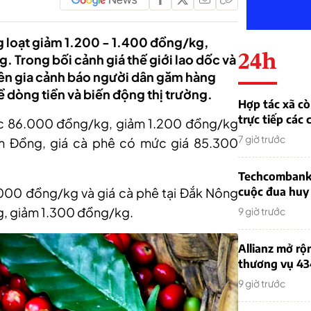
g loạt giảm 1.200 - 1.400 đồng/kg,
24h
Trong bối cảnh giá thế giới lao dốc và
yên gia cảnh báo người dân găm hàng
về dòng tiền và biến động thị trường.
Hợp tác xã cò
trực tiếp các 
mức 86.000 đồng/kg, giảm 1.200 đồng/kg
7 giờ trước
âm Đồng
, giá cà phê
có mức giá 85.300
Techcombank 
6.000 đồng/kg và giá cà phê tại Đắk Nông
cuộc đua huy
g, giảm 1.300 đồng/kg.
9 giờ trước
Allianz mở rộ
thương vụ 43
9 giờ trước