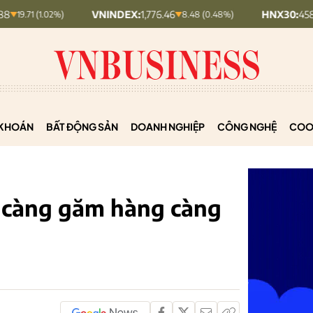
VNINDEX:
1,776.46
HNX30:
458.94
02%)
8.48 (0.48%)
3.74 (
KHOÁN
BẤT ĐỘNG SẢN
DOANH NGHIỆP
CÔNG NGHỆ
COO
, càng găm hàng càng