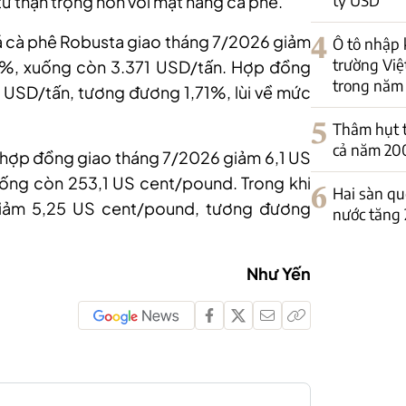
tư thận trọng hơn với mặt hàng cà phê.
 giá cà phê Robusta giao tháng 7/2026 giảm
4
Ô tô nhập 
trường Việ
%, xuống còn 3.371 USD/tấn. Hợp đồng
trong năm
USD/tấn, tương đương 1,71%, lùi về mức
5
Thâm hụt t
cả năm 20
h
ợp đồng giao tháng 7/2026 giảm 6,1 US
ng còn 253,1 US cent/pound. Trong khi
6
Hai sàn qu
iảm 5,25 US cent/pound, tương đương
nước tăng
Như Yến